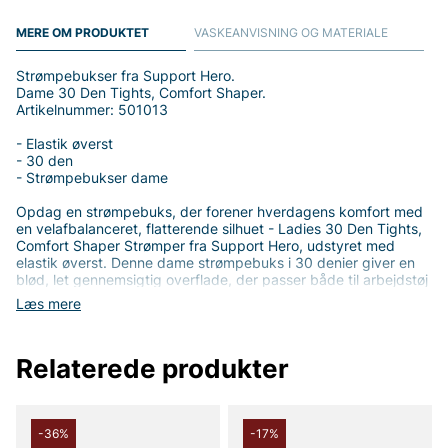
MERE OM PRODUKTET
VASKEANVISNING OG MATERIALE
Strømpebukser fra Support Hero.
Dame 30 Den Tights, Comfort Shaper.
Artikelnummer: 501013
- Elastik øverst
- 30 den
- Strømpebukser dame
Opdag en strømpebuks, der forener hverdagens komfort med
en velafbalanceret, flatterende silhuet - Ladies 30 Den Tights,
Comfort Shaper Strømper fra Support Hero, udstyret med
elastik øverst. Denne dame strømpebuks i 30 denier giver en
blød, let gennemsigtig overflade, der passer både til arbejdstøj
og mere festlige outfits. Takket være Comfort Shaper-
Læs mere
konstruktionen føles der en let shaping-effekt, som hjælper
med at skabe en jævnere silhuet, uden at det føles stramt eller
ubehageligt.
Relaterede produkter
Elastikken øverst er en simpel, men vigtig detalje, som holder
tightsene på plads hele dagen uden at klemme. Dette design
sikrer, at tøjet sidder, hvor det skal, og minimerer risikoen for
glid, folder eller ubehagelige gnidninger. Materialeblandingen -
-36%
-17%