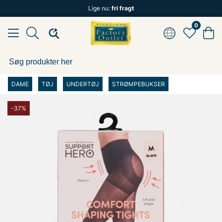
Lige nu:
fri fragt
0
DAME
TØJ
UNDERTØJ
STRØMPEBUKSER
-37%