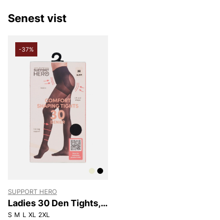
Senest vist
-37%
SUPPORT HERO
Ladies 30 Den Tights,
Comfort Shaper
S
M
L
XL
2XL