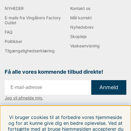
NYHEDER
Kontakt os
E-mails fra Vingåkers Factory
Mål korrekt
Outlet
Nyhedsbrev
FAQ
Skopleje
Politikker
Vaskeanvisning
Tilgængelighedserklæring
Få alle vores kommende tilbud direkte!
Anmeld
Jeg vil afmelde mig.
Vi findes i:
Danmark
|
Finland
|
Sverige
Vi bruger cookies til at forbedre vores hjemmeside
Følg os på vores sociale medier.
og for at kunne give dig en bedre oplevelse. Ved at
fortsætte med at bruge hjemmesiden accepterer du