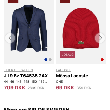
UDSALG
TIGER OF SWEDEN
LACOSTE
Jil 9 Bz T64535 2AX
Mössa Lacoste
44
46
146
148
150
152
92
96
ONE
100
104
108
3
709 DKK
69 DKK
2899 DKK
359 DKK
Mere om SIR OF SWEDEN