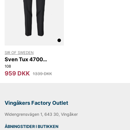
Andre populære mærker:
Lee
NN07
Björn Borg
Replay
Oscar Jacobson
SIR OF SWEDEN
Sven Tux 4700
Trousers
108
959 DKK
1339 DKK
Vingåkers Factory Outlet
Widengrensvägen 1, 643 30, Vingåker
ÅBNINGSTIDER I BUTIKKEN