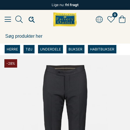
Lige nu:
fri fragt
0
HERRE
TØJ
UNDERDELE
BUKSER
HABITBUKSER
-28%