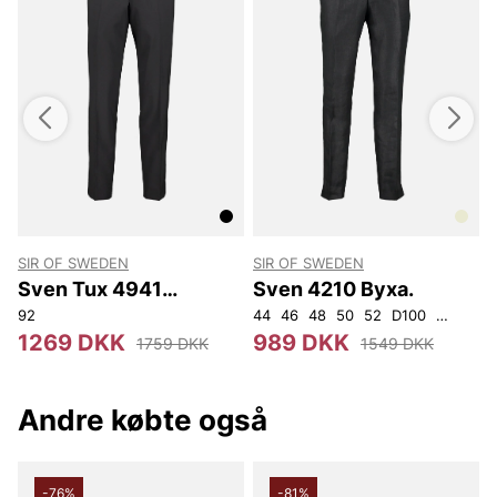
SIR OF SWEDEN
SIR OF SWEDEN
S
Sven Tux 4941
Sven 4210 Byxa.
Trousers
92
44
46
48
50
52
D100
D104
D
4
1269 DKK
989 DKK
1759 DKK
1549 DKK
Andre købte også
-76%
-81%