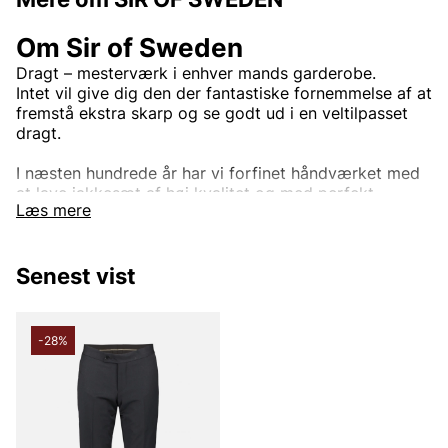
Om Sir of Sweden
Dragt – mesterværk i enhver mands garderobe.
Intet vil give dig den der fantastiske fornemmelse af at
fremstå ekstra skarp og se godt ud i en veltilpasset
dragt.
I næsten hundrede år har vi forfinet håndværket med
at lave jakkesæt af høj kvalitet og med perfekt
Læs mere
pasform. Ved at arbejde med stoffer fra nogle af
verdens bedste leverandører, såsom Loro Piana, Vitale
Barberis Canonico, Reda, Marling og Evans med flere,
Senest vist
vil vores jakkesæt ikke skuffe dig. Vi har jakkesæt til
alle anledninger, fra den daglige forretningsmand til
den dag, hvor du sandsynligvis vil se dit allerbedste
ud, din bryllupsdag. Eller hvis du bare vil være den
-28%
bedst klædte mand på arbejdet, til fester eller ved en
anden lejlighed. Opdag vores brede udvalg af
jakkesæt.