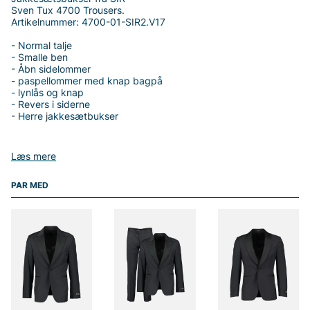
Sven Tux 4700 Trousers.
Artikelnummer: 4700-01-SIR2.V17
- Normal talje
- Smalle ben
- Åbn sidelommer
- paspellommer med knap bagpå
- lynlås og knap
- Revers i siderne
- Herre jakkesætbukser
Læs mere
Tak fordi du handler i vores webshop. Besøg også vores butik i
PAR MED
Vingåker.
Læs mere på
www.vfo.se