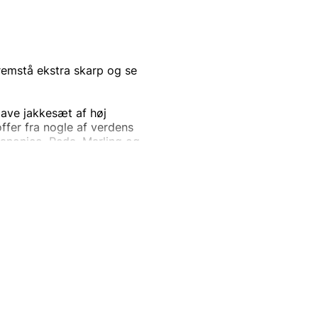
fremstå ekstra skarp og se
lave jakkesæt af høj
ffer fra nogle af verdens
Canonico, Reda, Marling og
 jakkesæt til alle
 hvor du sandsynligvis vil
e vil være den bedst klædte
d. Opdag vores brede udvalg