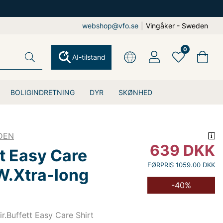
webshop@vfo.se
|
Vingåker - Sweden
0
AI-tilstand
BOLIGINDRETNING
DYR
SKØNHED
DEN
639
DKK
t Easy Care
FØRPRIS 1059.00 DKK
 W.Xtra-long
-40%
ir.Buffett Easy Care Shirt