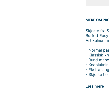
MERE OM PR
Skjorte fra Si
Buffett Easy
Artikelnum
- Normal pa
- Klassisk k
- Rund manc
- Knapluknin
- Ekstra la
- Skjorte he
Buffett Easy
Læs mere
normal pasfo
hverdagskomf
en enkel knap
udtryk. Den 
ønsker ekstr