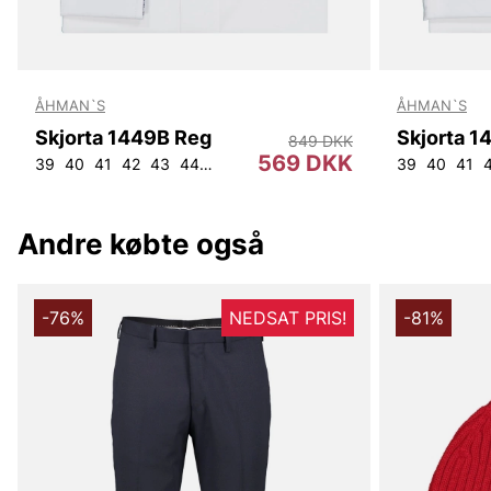
ÅHMAN`S
ÅHMAN`S
Skjorta 1449B Reg
Skjorta 1
849 DKK
569 DKK
39
40
41
42
43
44
46
45
47
39
40
41
Andre købte også
-76%
NEDSAT PRIS!
-81%