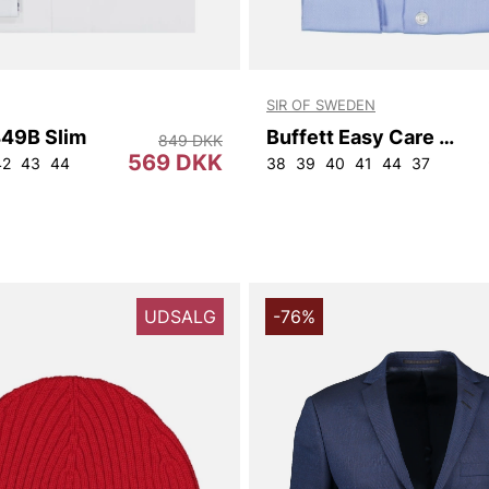
SIR OF SWEDEN
449B Slim
Buffett Easy Care Shirt W.Xtra-long Arm
849 DKK
569 DKK
42
43
44
38
39
40
41
44
37
UDSALG
-76%