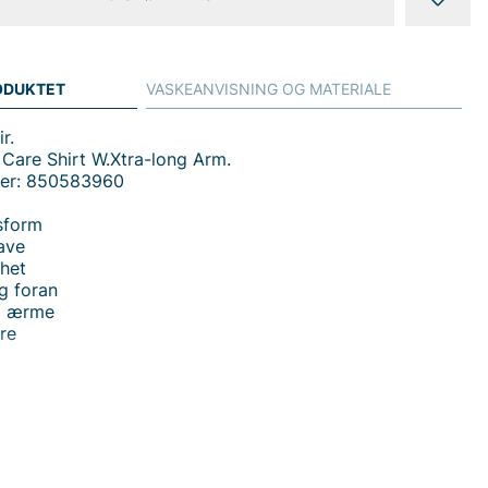
ODUKTET
VASKEANVISNING OG MATERIALE
r.
 Care Shirt W.Xtra-long Arm.
mer: 850583960
sform
rave
het
g foran
ng ærme
rre
 Care Shirt W.Xtra-long Arm - en herreskjorte fra Sir i
rm, som forener tidløs klassisk stil med praktisk
ort. Skjorten har en klassisk krave, rund manchet og
lukning foran, hvilket giver et stilrent og professionelt
ekstra lange ærme passer længere arme eller dem, der
a dækning uden at skjorten føles kort. Fremstillet i 100%