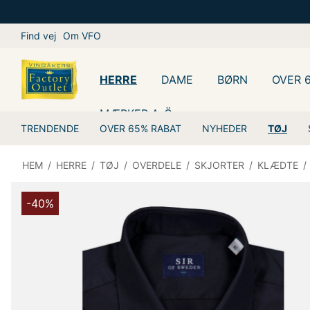
Find vej
Om VFO
HERRE
DAME
BØRN
OVER 
MÆRKER A-Ö
TRENDENDE
OVER 65% RABAT
NYHEDER
TØJ
HEM
/
HERRE
/
TØJ
/
OVERDELE
/
SKJORTER
/
KLÆDTE
/
-40%