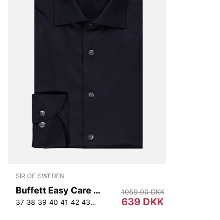
Björn Borg
Replay
Oscar Jacobson
SIR OF SWEDEN
Buffett Easy Care Shirt W.Xtra-long Arm
1059.00 DKK
639 DKK
37
38
39
40
41
42
43
44