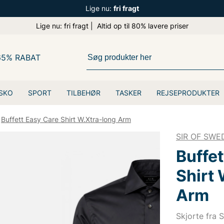
Lige nu:
fri fragt
Lige nu: fri fragt | Altid op til 80% lavere priser
65% RABAT
SKO
SPORT
TILBEHØR
TASKER
REJSEPRODUKTER
Buffett Easy Care Shirt W.Xtra-long Arm
SIR OF SWE
Buffet
Shirt
Arm
Skjorte fra S