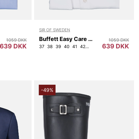
SIR OF SWEDEN
Buffett Easy Care Shirt W.Xtra-long Arm
1059 DKK
1059 DKK
639 DKK
639 DKK
37
38
39
40
41
42
44
45
-49%