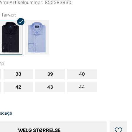
 Arm.Artikelnummer: 850583960
e farver:
se
38
39
40
42
43
44
dsdage
VÆLG STØRRELSE