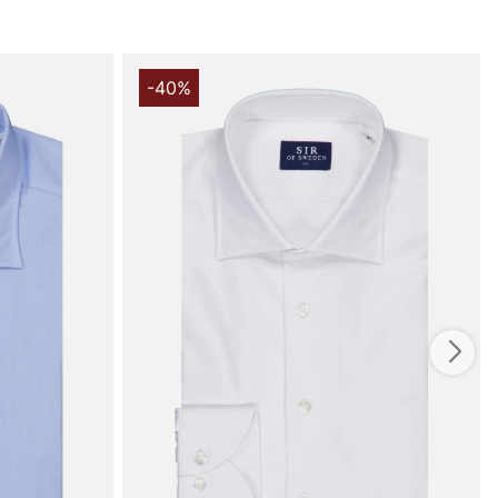
der den naturlig blødhed, god ventilation og komfort
Easy Care-konstruktionen gør den let at vedligeholde og
elig til at krølle, hvilket gør den til et smart valg for
rdage på arbejde eller i hjemmet. Med sin balancerede
-40%
oldbare materiale bliver denne skjorte et klogt valg for
dste mand, der søger en pålidelig, komfortabel og nem at
e, der passer til både formelle og mere afslappede
ge.
u handler i vores webshop. Besøg os også i vores butik i
s mere på
www.vfo.se