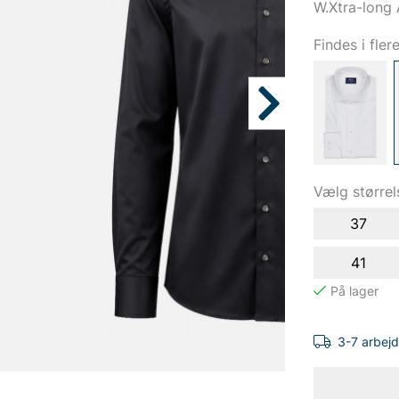
W.Xtra-long
Findes i fler
Vælg størrel
37
41
3-7 arbej