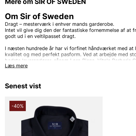
Mere om SIR OF SWEDEN
Om Sir of Sweden
Dragt – mesterværk i enhver mands garderobe.
Intet vil give dig den der fantastiske fornemmelse af at 
godt ud i en veltilpasset dragt.
I næsten hundrede år har vi forfinet håndværket med at 
kvalitet og med perfekt pasform. Ved at arbejde med sto
bedste leverandører, såsom Loro Piana, Vitale Barberis 
Læs mere
Evans med flere, vil vores jakkesæt ikke skuffe dig. Vi har
anledninger, fra den daglige forretningsmand til den dag,
se dit allerbedste ud, din bryllupsdag. Eller hvis du bar
Senest vist
mand på arbejdet, til fester eller ved en anden lejlighe
af jakkesæt.
-40%
Andre populære mærker:
Lee
NN07