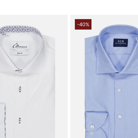
bomuld tilby
hele dagen. 
mindre tilbøj
hektiske hve
-40%
pasform og h
den stilbevi
pleje skjort
sammenhæn
Tak for at d
Vingåker.
Læ