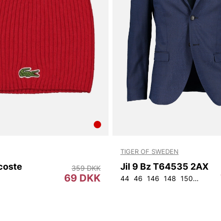
TIGER OF SWEDEN
coste
Jil 9 Bz T64535 2AX
359 DKK
69 DKK
44
46
146
148
150
152
9