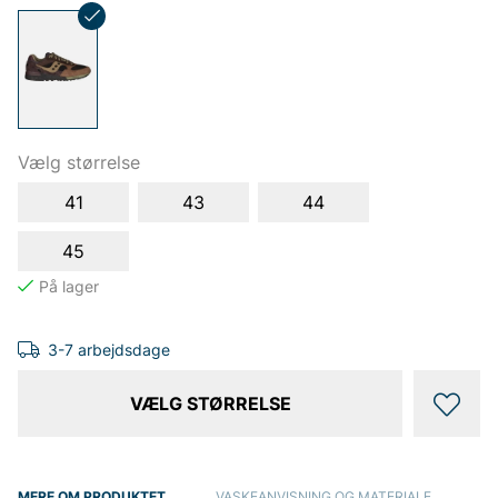
Vælg størrelse
41
43
44
45
3-7 arbejdsdage
VÆLG STØRRELSE
MERE OM PRODUKTET
VASKEANVISNING OG MATERIALE