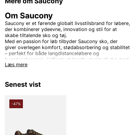
Mere om Saucony
Om Saucony
Saucony er et førende globalt livsstilsbrand for løbere,
der kombinerer ydeevne, innovation og stil for at
skabe tiltalende sko og tøj.
Med en passion for løb tilbyder Saucony sko, der
giver overlegen komfort, stødabsorbering og stabilitet
– perfekt for både langdistanceløbere og
hverdagsbrugere. Udforsk et bredt udvalg af sko med
Læs mere
teknologier som PWRRUN og FORMFIT, der tilpasser
sig din fod og forbedrer din løbeoplevelse. På
Vingåkers Factory Outlet finder du Saucony-produkter
Senest vist
med op til 80% rabat. Giv din træningsgarderobe et
løft med højtydende sko fra Saucony til uslåelige
outlet-priser!
-47%
Andre populære mærker:
Lee