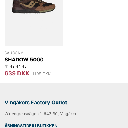
NN07
Björn Borg
Replay
Oscar Jacobson
SAUCONY
SHADOW 5000
41
43
44
45
639 DKK
1199 DKK
Vingåkers Factory Outlet
Widengrensvägen 1, 643 30, Vingåker
ÅBNINGSTIDER I BUTIKKEN