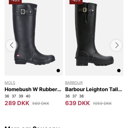
-49%
-40%
MOLS
BARBOUR
Homebush W Rubber
Barbour Leighton Tall
Boot
Welly
36
37
39
40
36
37
38
289 DKK
639 DKK
569 DKK
1059 DKK