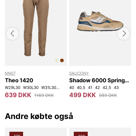
NN07
SAUCONY
Theo 1420
Shadow 6000 Spring
Destination unisex
W29L30
W30L30
W31L30
W32L30
40
40,5
W33L30
41
42
W34L30
42,5
W28L32
43
W
4
639 DKK
499 DKK
1169 DKK
989 DKK
Andre købte også