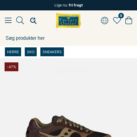
Lige nu:
fri fragt
0
HERRE
SKO
SNEAKERS
-47%