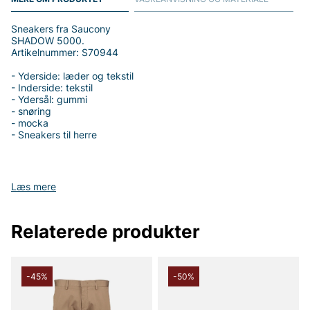
Sneakers fra Saucony
SHADOW 5000.
Artikelnummer: S70944
- Yderside: læder og tekstil
- Inderside: tekstil
- Ydersål: gummi
- snøring
- mocka
- Sneakers til herre
Læs mere
Tak fordi du handler i vores webshop. Besøg også vores butik i
Vingåker.
Læs mere på
www.vfo.se
Relaterede produkter
-45%
-50%