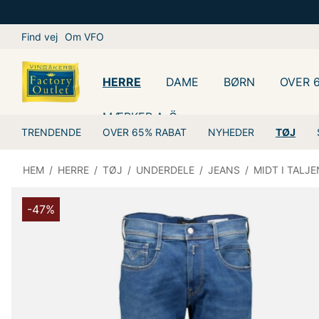
Find vej
Om VFO
HERRE
DAME
BØRN
OVER 
MÆRKER A-Ö
TRENDENDE
OVER 65% RABAT
NYHEDER
TØJ
HEM
/
HERRE
/
TØJ
/
UNDERDELE
/
JEANS
/
MIDT I TALJE
-47%