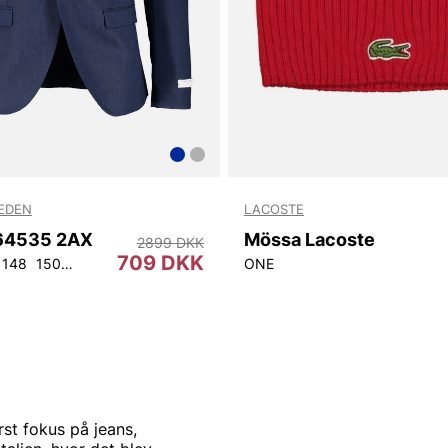
WEDEN
LACOSTE
T64535 2AX
Mössa Lacoste
2899 DKK
709 DKK
148
150
152
92
96
100
104
108
ONE
rst fokus på jeans,