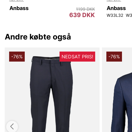
Anbass
Anbass
1199 DKK
639 DKK
W33L32
W3
Andre købte også
-76%
NEDSAT PRIS!
-76%