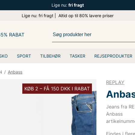
Lige nu:
fri fragt
Lige nu: fri fragt | Altid op til 80% lavere priser
65% RABAT
SKO
SPORT
TILBEHØR
TASKER
REJSEPRODUKTER
N
/
Anbass
REPLAY
KØB 2 – FÅ 150 DKK I RABAT
Anba
Jeans fra R
Anbass
artikelnumm
Findes i fler