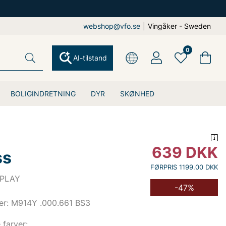
webshop@vfo.se
|
Vingåker - Sweden
0
AI-tilstand
BOLIGINDRETNING
DYR
SKØNHED
639
DKK
ss
FØRPRIS 1199.00 DKK
EPLAY
-47%
er: M914Y .000.661 BS3
e farver: