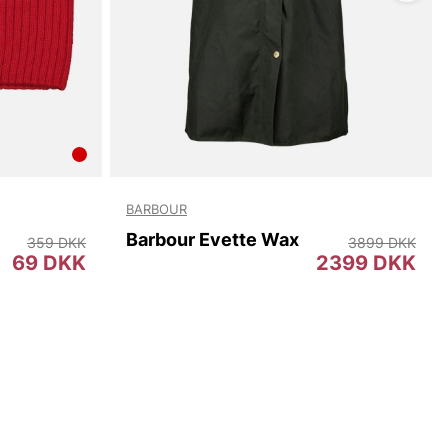
BARBOUR
Barbour Evette Wax
359 DKK
3899 DKK
69 DKK
2399 DKK