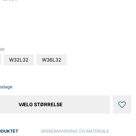
se
W32L32
W36L32
dsdage
VÆLG STØRRELSE
ODUKTET
VASKEANVISNING OG MATERIALE