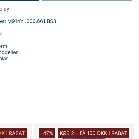
play
er: M914Y .000.661 BS3
je
orm
modellen
nlås
 handler i vores webshop. Besøg også vores butik i
s mere på
www.vfo.se
KK I RABAT
-47%
KØB 2 – FÅ 150 DKK I RABAT