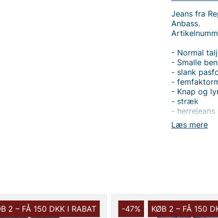
Jeans fra Re
Anbass.
Artikelnumm
- Normal tal
- Smalle ben
- slank pasf
- femfaktor
- Knap og ly
- stræk
- herrejeans
Læs mere
Tak fordi du
Vingåker.
Læ
B 2 – FÅ 150 DKK I RABAT
-47%
KØB 2 – FÅ 150 D