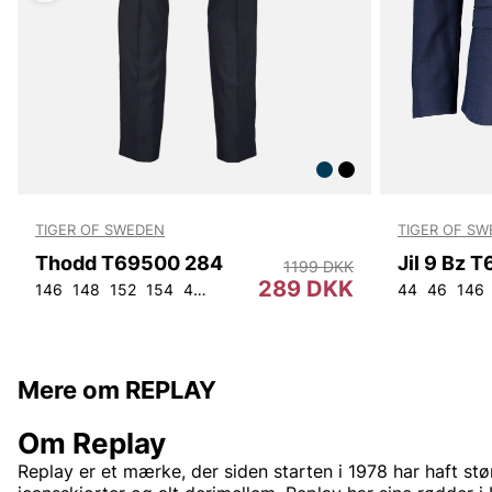
TIGER OF SWEDEN
TIGER OF S
Thodd T69500 284
Jil 9 Bz 
1199 DKK
289 DKK
146
148
152
154
44
46
48
50
52
54
56
92
44
104
46
146
Mere om REPLAY
Om Replay
Replay er et mærke, der siden starten i 1978 har haft stø