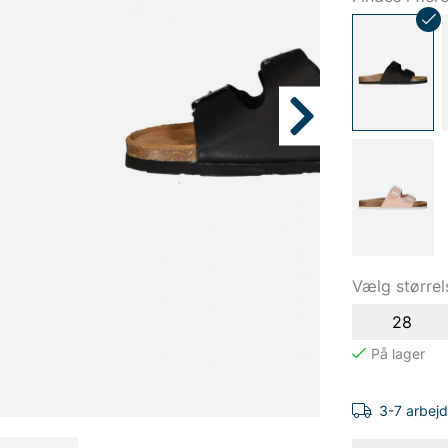
Vælg størrel
28
3-7 arbej