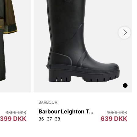
BARBOUR
Barbour Leighton Tall Welly
3899 DKK
1059 DKK
399 DKK
639 DKK
36
37
38