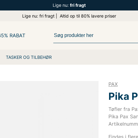
Lige nu:
fri fragt
Lige nu: fri fragt | Altid op til 80% lavere priser
65% RABAT
TASKER OG TILBEHØR
PAX
Pika 
Tøfler fra Pa
Pika Pax San
Artikelnumm
Findes i fler