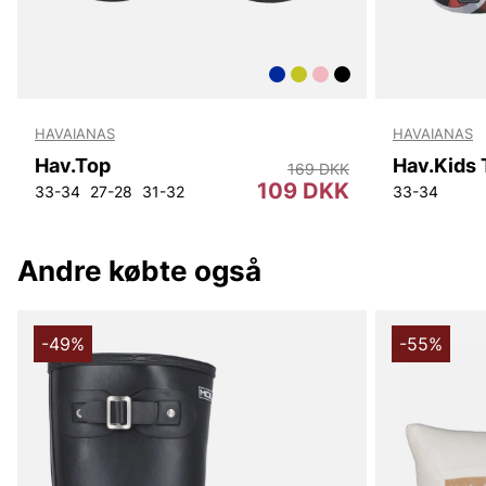
HAVAIANAS
HAVAIANAS
Hav.Top
169 DKK
109 DKK
33-34
27-28
31-32
33-34
Andre købte også
-49%
-55%