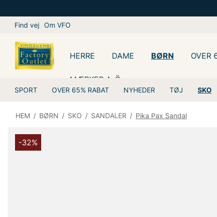
Find vej
Om VFO
HERRE
DAME
BØRN
OVER 
MÆRKER A-Ö
SPORT
OVER 65% RABAT
NYHEDER
TØJ
SKO
HEM
/
BØRN
/
SKO
/
SANDALER
/
Pika Pax Sandal
-32%