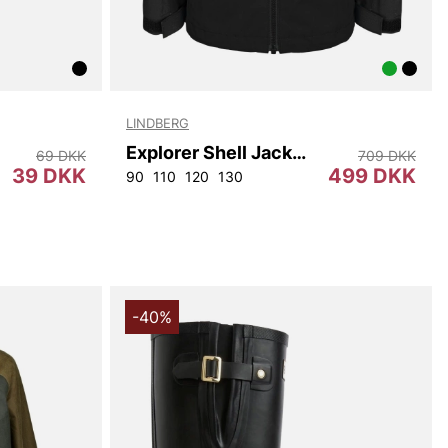
LINDBERG
Explorer Shell Jacket
69 DKK
709 DKK
39 DKK
499 DKK
90
110
120
130
-40%