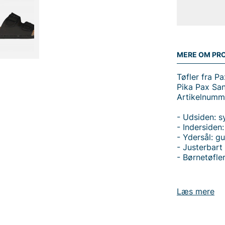
MERE OM PR
Tøfler fra Pa
Pika Pax San
Artikelnumm
- Udsiden: s
- Indersiden
- Ydersål: g
- Justerbar
- Børnetøfle
Læs mere
Tak fordi du
Vingåker.
Læ