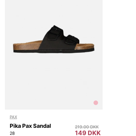
Lee
NN07
Björn Borg
Replay
Oscar Jacobson
PAX
Pika Pax Sandal
219.00 DKK
149 DKK
28