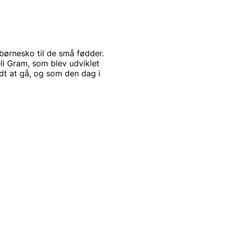
børnesko til de små fødder.
l Gram, som blev udviklet
ndt at gå, og som den dag i
 miljøet og er et selskab i
Social Responsibility)
SR indebærer, at de tager
cialt, miljømæssigt og