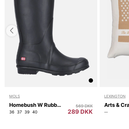
MOLS
LEXINGTON
Homebush W Rubber Boot
569 DKK
289 DKK
36
37
39
40
--