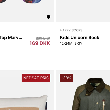
HAPPY SOCKS
Hav.Kids Top Marvel Ii
Kids Unicorn Sock
239 DKK
169 DKK
12-24M
2-3Y
NEDSAT PRIS
-38%