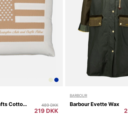
BARBOUR
Arts & Crafts Cotton Twill Pillow Cover
Barbour Evette Wax
489 DKK
219 DKK
2