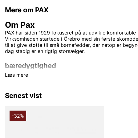
Mere om PAX
Om Pax
PAX har siden 1929 fokuseret på at udvikle komfortable 
Virksomheden startede i Örebro med sin første skomodel
til at give støtte til små børnefødder, der netop er begy
dag stadig er en rigtig storsælger.
bæredygtighed
Læs mere
PAX arbejder kontinuerligt på at mindske sin påvirkning af
New Wave Group, der anvender begrebet CSR (Corporate 
som et samlebegreb for sit arbejde med miljø og etik. C
Senest vist
hensyn til samtlige tre dimensioner af bæredygtighed: so
økonomisk.
-32%
Andre populære mærker: