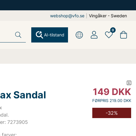
webshop@vfo.se
|
Vingåker - Sweden
0
AI-tilstand
149
DKK
Pax Sandal
FØRPRIS 219.00 DKK
x
-32%
dal.
er: 7273905
e farver: