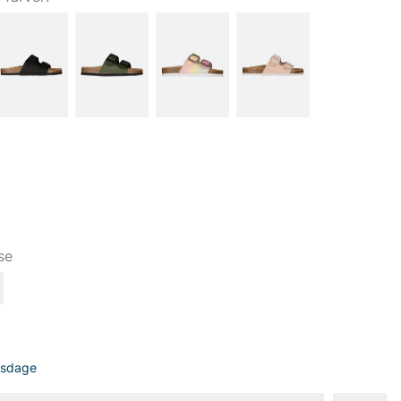
se
dsdage