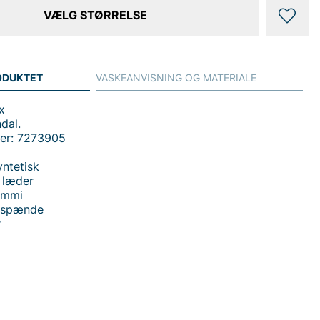
VÆLG STØRRELSE
ODUKTET
VASKEANVISNING OG MATERIALE
x
dal.
er: 7273905
yntetisk
: læder
ummi
t spænde
r
 handler i vores webshop. Besøg også vores butik i
s mere på
www.vfo.se