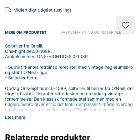
Midlertidigt udgået (usyling)
MERE OM PRODUKTET
VASKEANVISNING OG MATERIALE
Solbriller fra Oneill.
Ons-hightide2.0-108P.
Artikelnummer: ONS-HIGHTIDE2.0-108P
- Subtil firkantet retroinspireret stel med vintage nøglerumsbro
og støbt O'Neill-logo
- Solbriller herre
Opdag Ons-hightide2.0-108P, solbriller til herrer fra O’Neill, der
frigør et subtilt firkantet retrodesign og en tydelig vintage
fornemmelse. Den klassisk formede stel sammen med en
nøglerumsbro giver et tidløst look, der passer til både hverdag
og strandhæng, mens det støbte O’Neill-logo giver et
kvalitetspræg, der træder frem i hver detalje.
Læs mere
Designet er skabt til mænd, der sætter pris på en stilren, alsidig
accessory. Den subtile firkantede profil giver et smart,
Relaterede produkter
afslappet udtryk, der er let at kombinere med forskellige outfits