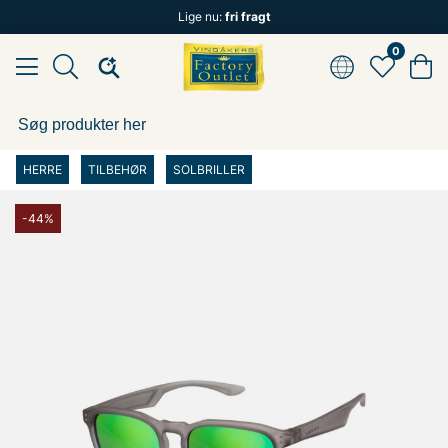
Lige nu:
fri fragt
0
HERRE
TILBEHØR
SOLBRILLER
-44%