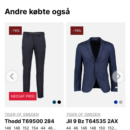
Andre købte også
-76%
-76%
NEDSAT PRIS!
TIGER OF SWEDEN
TIGER OF SWEDEN
Thodd T69500 284
Jil 9 Bz T64535 2AX
146
148
152
154
44
46
48
50
44
52
46
54
146
56
148
92
104
150
152
92
96