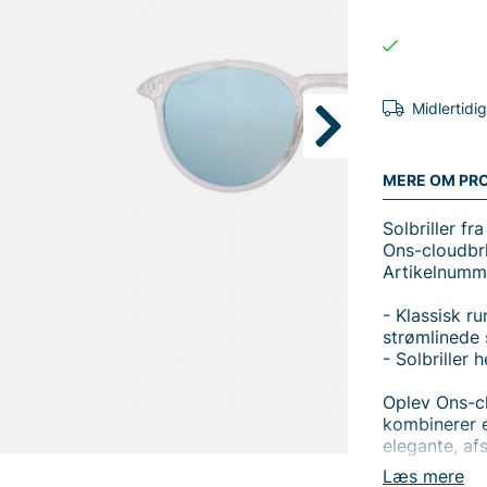
Midlertidi
MERE OM PR
Solbriller fra
Ons-cloudbr
Artikelnum
- Klassisk r
strømlinede
- Solbriller h
Oplev Ons-clo
kombinerer e
elegante, af
tidløst look,
Læs mere