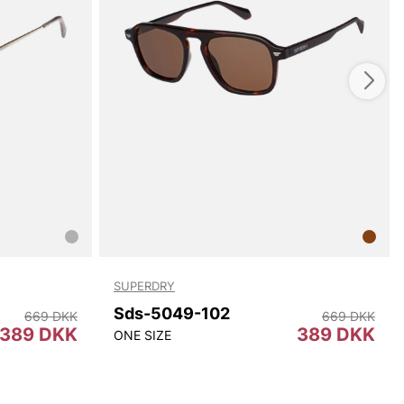
SUPERDRY
Sds-5049-102
669 DKK
669 DKK
389 DKK
389 DKK
ONE SIZE