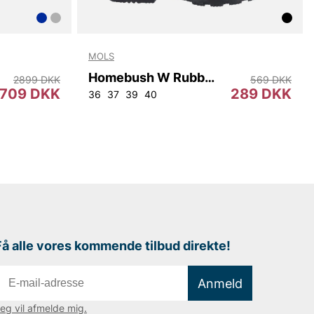
MOLS
Homebush W Rubber Boot
2899 DKK
569 DKK
709 DKK
289 DKK
2
96
100
104
108
36
37
39
40
Få alle vores kommende tilbud direkte!
Anmeld
eg vil afmelde mig.