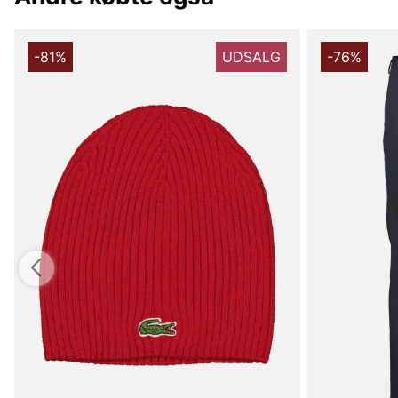
-81%
UDSALG
-76%