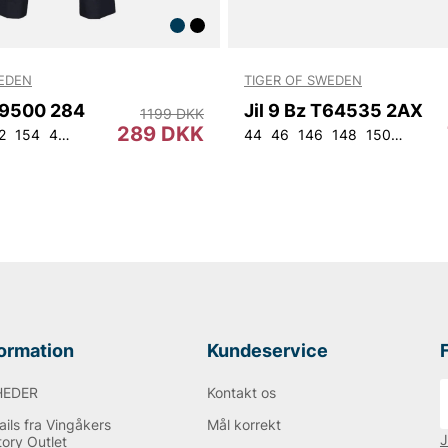
WEDEN
TIGER OF SWEDEN
9500 284
Jil 9 Bz T64535 2AX
1199 DKK
289 DKK
2
154
44
46
48
50
52
54
56
92
44
104
46
146
148
150
152
9
formation
Kundeservice
HEDER
Kontakt os
ils fra Vingåkers
Mål korrekt
J
tory Outlet