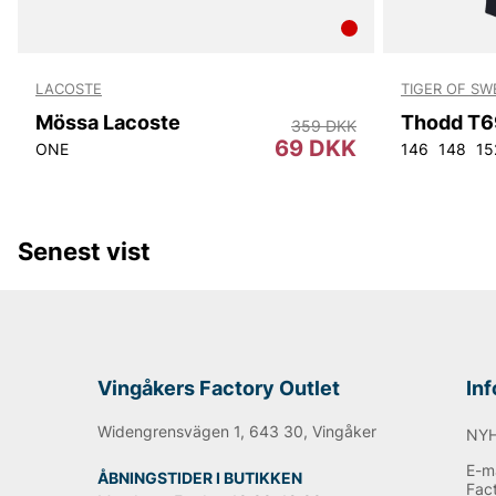
LACOSTE
TIGER OF S
Mössa Lacoste
Thodd T6
359 DKK
69 DKK
ONE
146
148
15
Senest vist
Vingåkers Factory Outlet
In
Widengrensvägen 1, 643 30, Vingåker
NY
E-ma
ÅBNINGSTIDER I BUTIKKEN
Fac