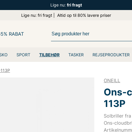
Lige nu:
fri fragt
Lige nu: fri fragt | Altid op til 80% lavere priser
65% RABAT
SKO
SPORT
TILBEHØR
TASKER
REJSEPRODUKTER
-113P
ONEILL
Ons-c
113P
Solbriller fra
Ons-cloudbr
Artikelnum