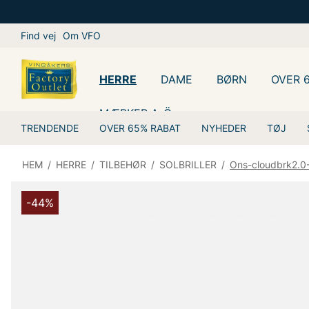
Find vej
Om VFO
HERRE
DAME
BØRN
OVER 
MÆRKER A-Ö
TRENDENDE
OVER 65% RABAT
NYHEDER
TØJ
HEM
/
HERRE
/
TILBEHØR
/
SOLBRILLER
/
Ons-cloudbrk2.0
-44%