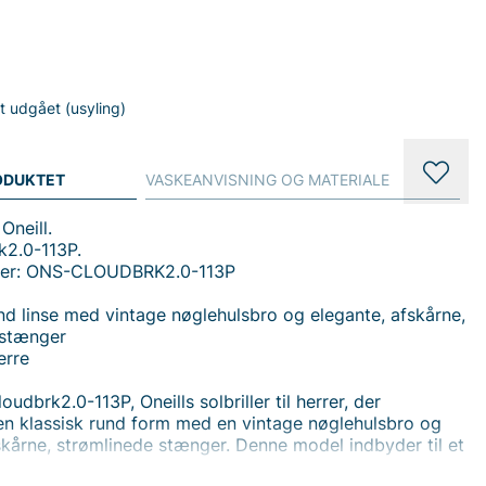
gt udgået (usyling)
ODUKTET
VASKEANVISNING OG MATERIALE
 Oneill.
k2.0-113P.
mer: ONS-CLOUDBRK2.0-113P
und linse med vintage nøglehulsbro og elegante, afskårne,
 stænger
erre
udbrk2.0-113P, Oneills solbriller til herrer, der
n klassisk rund form med en vintage nøglehulsbro og
skårne, strømlinede stænger. Denne model indbyder til et
 der passer uanset anledning - fra hverdagen til