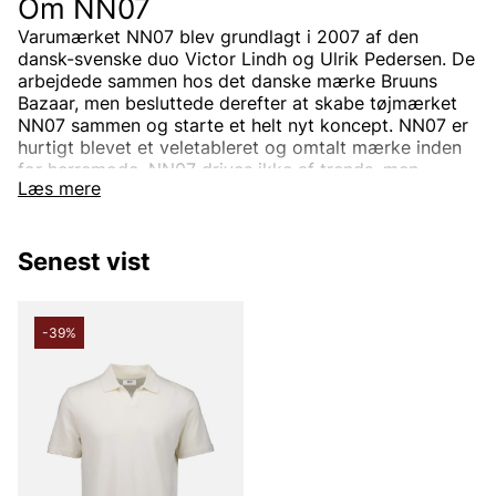
Om NN07
Varumærket NN07 blev grundlagt i 2007 af den
dansk-svenske duo Victor Lindh og Ulrik Pedersen. De
arbejdede sammen hos det danske mærke Bruuns
Bazaar, men besluttede derefter at skabe tøjmærket
NN07 sammen og starte et helt nyt koncept.
NN07 er
hurtigt blevet et veletableret og omtalt mærke inden
for herremode.
NN07 drives ikke af trends, men
Læs mere
designer unikke plagg med fokus på detaljer,
materialevalg og pasform.
Senest vist
Hvordan opstod navnet NN07?
NN07 er et mærke for alle, uanset baggrund. Navnet
-39%
NN07 står derfor for "Ingen nationalitet" og 07
henviser til året, det blev skabt (2007). Konceptet
kalder de nogle gange for "Vi er ingen nationalitet",
hvilket ses i deres grafiske profil. Målet har altid
været, at alle mennesker skal føle sig veltilpas i NN07s
tøj.