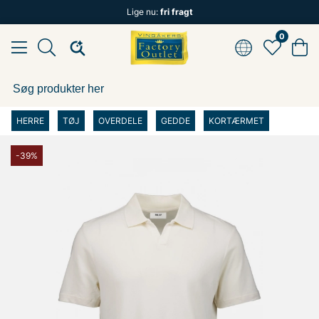
Lige nu:
fri fragt
0
HERRE
TØJ
OVERDELE
GEDDE
KORTÆRMET
-39%