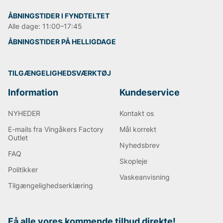
designe deres chinos ud fra et par almindelige jeans.
Herefter blev chinosene mere afslappede
ÅBNINGSTIDER I FYNDTELTET
hverdagsbukser, som kun bliver mere behagelige med
Alle dage: 11:00–17:45
tiden.
ÅBNINGSTIDER PÅ HELLIGDAGE
Andre populære mærker:
TILGÆNGELIGHEDSVÆRKTØJ
Lee
Sveriges tiger
Information
Kundeservice
Björn Borg
Replay
NYHEDER
Kontakt os
Oscar Jacobson
E-mails fra Vingåkers Factory
Mål korrekt
Outlet
Nyhedsbrev
FAQ
Skopleje
Politikker
Vaskeanvisning
Tilgængelighedserklæring
Få alle vores kommende tilbud direkte!