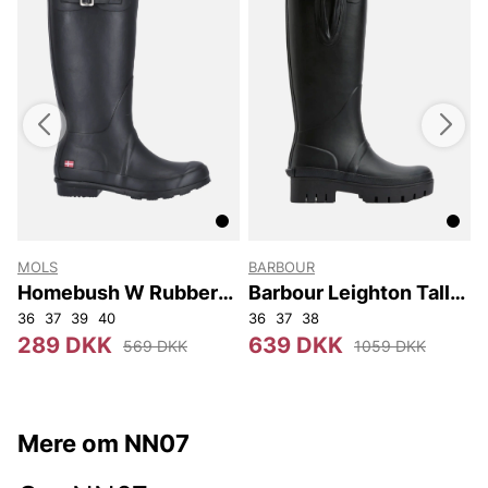
MOLS
BARBOUR
Homebush W Rubber
Barbour Leighton Tall
Boot
Welly
36
37
39
40
36
37
38
289 DKK
639 DKK
569 DKK
1059 DKK
Mere om NN07