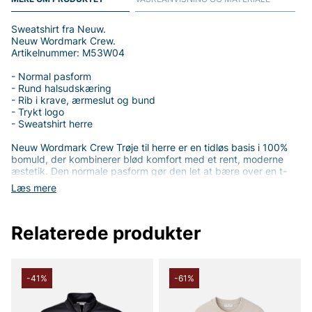
Sweatshirt fra Neuw.
Neuw Wordmark Crew.
Artikelnummer: M53W04
- Normal pasform
- Rund halsudskæring
- Rib i krave, ærmeslut og bund
- Trykt logo
- Sweatshirt herre
Neuw Wordmark Crew Trøje til herre er en tidløs basis i 100%
bomuld, der kombinerer blød komfort med et rent, moderne
æstetik. Den normale pasform gør den let at bære over en t-
shirt eller under en jakke, samtidig med at den giver en
Læs mere
afslappet men sammenhængende silhuet, der passer til mange
lejligheder. Den rundede halsudskæring, sammen med rib i
krave, ærmeslut og bund, bidrager til en stabil struktur, der
Relaterede produkter
bevarer formen vask efter vask.
En diskret men distinkt detalje er den trykte logo på brystet,
hvilket giver en tydelig Neuw-følelse uden at overdrive -
perfekt for dig, der sætter pris på minimalistisk streetwear med
-41%
-61%
kvalitetsfornemmelse. Plaggets helt rene design gør den nem
at style efter sæson og stil: kombiner den med jeans for et