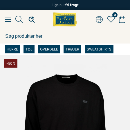
Lige nu:
fri fragt
0
HERRE
TØJ
OVERDELE
TRØJER
SWEATSHIRTS
-50%