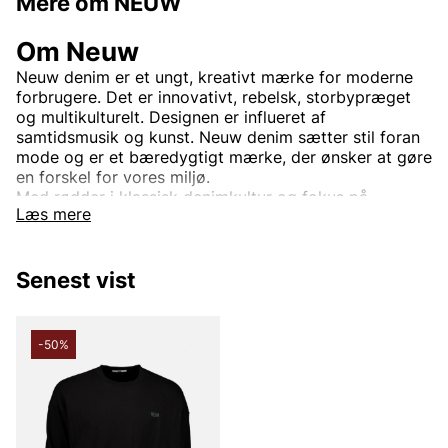
Mere om NEUW
Om Neuw
Neuw denim er et ungt, kreativt mærke for moderne
forbrugere. Det er innovativt, rebelsk, storbypræget
og multikulturelt. Designen er influeret af
samtidsmusik og kunst. Neuw denim sætter stil foran
mode og er et bæredygtigt mærke, der ønsker at gøre
en forskel for vores miljø.
Med rødder i klassisk denimkultur og fokus på
Læs mere
moderne design tilbyder Neuw jeans og denimtøj, der
føles lige så godt, som de ser ud. Hver
beklædningsgenstand er skabt med omhu og en
Senest vist
passion for detaljer, hvilket gør Neuw til et oplagt valg
for denimelskere.
Andre populære mærker:
-50%
Lee
NN07
Björn Borg