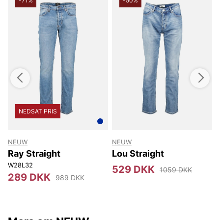
-71%
-50%
NEDSAT PRIS
NEUW
NEUW
Ray Straight
Lou Straight
W28L32
529 DKK
1059 DKK
289 DKK
989 DKK