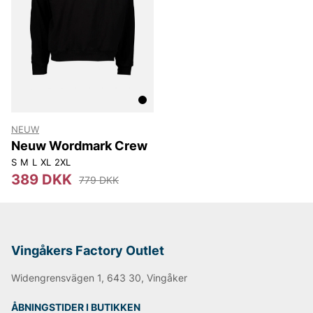
Replay
Oscar Jacobson
NEUW
Neuw Wordmark Crew
S
M
L
XL
2XL
389 DKK
779 DKK
Vingåkers Factory Outlet
Widengrensvägen 1, 643 30, Vingåker
ÅBNINGSTIDER I BUTIKKEN