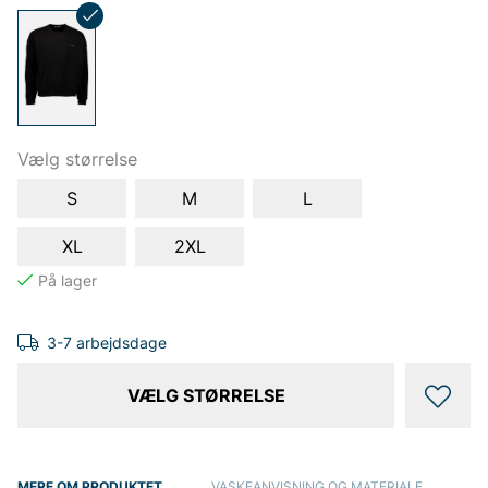
Vælg størrelse
S
M
L
XL
2XL
3-7 arbejdsdage
VÆLG STØRRELSE
MERE OM PRODUKTET
VASKEANVISNING OG MATERIALE