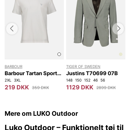
BARBOUR
TIGER OF SWEDEN
T
Barbour Tartan Sports
Justins T70699 07B
T-shirt
2XL
3XL
148
150
152
46
56
4
219 DKK
1129 DKK
359 DKK
2899 DKK
Mere om LUKO Outdoor
Luko Outdoor – Funktionelt tøj til