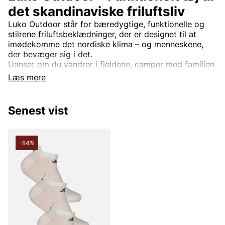
det skandinaviske friluftsliv
Luko Outdoor står for bæredygtige, funktionelle og
stilrene friluftsbeklædninger, der er designet til at
imødekomme det nordiske klima – og menneskene,
der bevæger sig i det.
Uanset om du vandrer i fjeldene, camper med familien
eller cykler gennem byen, er Luko-plaggen skabt til at
Læs mere
give dig komfort, bevægelsesfrihed og pålidelig
ydeevne.
Senest vist
-84%