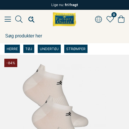
Lige nu:
fri fragt
0
HERRE
TØJ
UNDERTØJ
STRØMPER
-84%