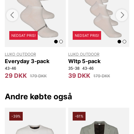
NEDSAT PRIS!
NEDSAT PRIS!
LUKO OUTDOOR
LUKO OUTDOOR
W
Everyday 3-pack
Wltp 5-pack
43-46
35-38
43-46
29 DKK
39 DKK
179 DKK
179 DKK
Andre købte også
-39%
-61%