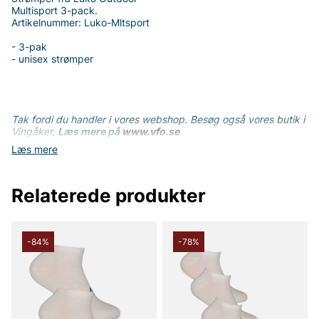
Multisport 3-pack.
Artikelnummer: Luko-Mltsport
- 3-pak
- unisex strømper
Tak fordi du handler i vores webshop. Besøg også vores butik i
Vingåker.
Læs mere på
www.vfo.se
Læs mere
Relaterede produkter
-84%
-78%