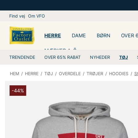
Find vej
Om VFO
HERRE
DAME
BØRN
OVER 
MÆRKER A-Ö
TRENDENDE
OVER 65% RABAT
NYHEDER
TØJ
HEM
/
HERRE
/
TØJ
/
OVERDELE
/
TRØJER
/
HOODIES
/
S
-44%