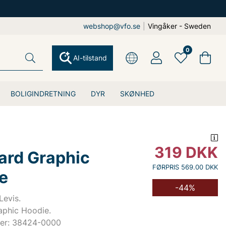
webshop@vfo.se
|
Vingåker - Sweden
0
AI-tilstand
BOLIGINDRETNING
DYR
SKØNHED
319
DKK
ard Graphic
FØRPRIS 569.00 DKK
e
-44%
Levis.
aphic Hoodie.
er: 38424-0000