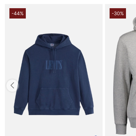
-44%
-30%