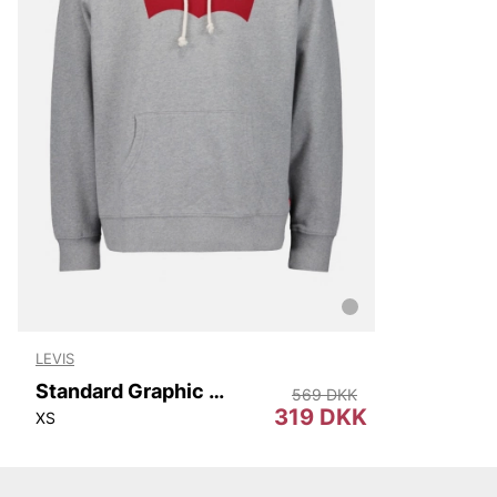
Replay
Oscar Jacobson
LEVIS
Standard Graphic Hoodie
569 DKK
319 DKK
XS