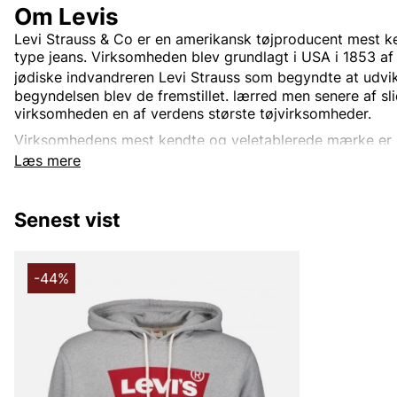
Om Levis
Levi Strauss & Co
er en
amerikansk
tøjproducent mest ke
type
jeans. Virksomheden blev grundlagt i USA i 1853 af
jødiske
indvandreren
Levi Strauss
som begyndte at udvikl
begyndelsen blev de fremstillet.
lærred
men senere af sl
virksomheden en af verdens største tøjvirksomheder.
Virksomhedens mest kendte og veletablerede mærke er
verden rundt. Oprindeligt var Levi's kun et produktnavn 
Læs mere
jeansene, men i dag indgår også.
jakker
trøjer
Sko
og di
beklædningsgenstande og tilbehør. Den mest kendte jea
blevet en stor klassiker verden over.
Senest vist
Informationen er hentet fra Wikipedia.
-44%
Andre populære mærker:
Lee
NN07
Björn Borg