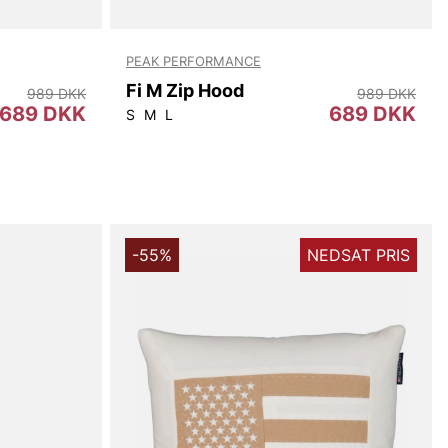
PEAK PERFORMANCE
Fi M Zip Hood
989 DKK
989 DKK
689 DKK
689 DKK
S
M
L
-55%
NEDSAT PRIS