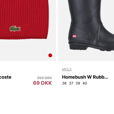
MOLS
coste
Homebush W Rubber Boot
359 DKK
69 DKK
36
37
39
40