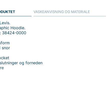
ODUKTET
VASKEANVISNING OG MATERIALE
Levis.
aphic Hoodie.
: 38424-0000
sform
 snor
ocket
slutninger og forneden
re
rd Graphic Hoodie fra Levis - en enkel, stilren hoodie i
rm, der passer til de fleste hverdags situationer. Hætten
er dig ekstra beskyttelse mod kulde, når det er
og det grafiske logotryk giver et distinkt Levis-udtryk
e overdrevet. Den praktiske kængurupocket er perfekt til
ler små genstande, som du har brug for tæt på, mens de
utninger ved ærme og forneden holder tøjet sikkert på