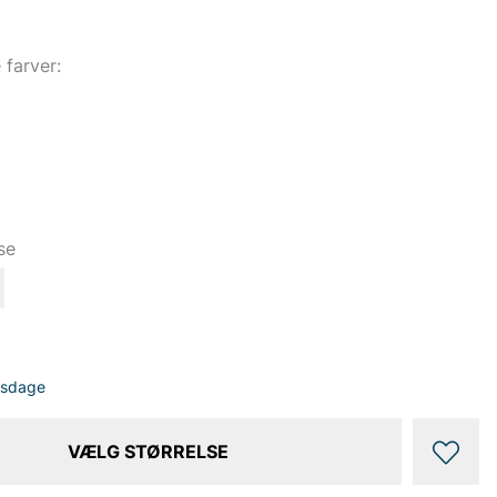
e farver:
se
dsdage
VÆLG STØRRELSE