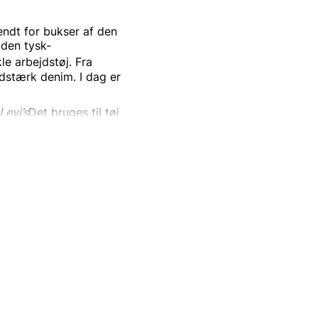
ndt for bukser af den
 den
tysk-
e arbejdstøj.
Fra
idstærk
denim. I dag er
Levi’s
Det bruges til tøj
på de
nitforstærkede
blå
verse andre
nsmodel er
501
og er