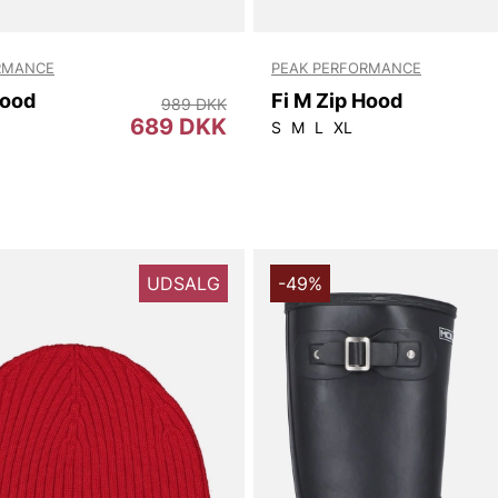
RMANCE
PEAK PERFORMANCE
Hood
Fi M Zip Hood
989 DKK
689 DKK
S
M
L
XL
UDSALG
-49%