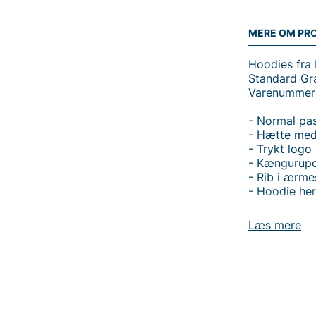
MERE OM PR
Hoodies fra 
Standard Gr
Varenummer
- Normal pa
- Hætte med
- Trykt logo
- Kængurup
- Rib i ærme
- Hoodie her
Opdag Standa
Læs mere
normal pasfo
med snor giv
nødvendigt, 
uden at virk
hænderne el
ribbede afsl