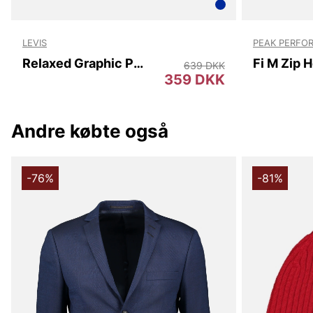
LEVIS
PEAK PERFO
Relaxed Graphic Po Ssnl
Fi M Zip 
639 DKK
359 DKK
Andre købte også
-76%
-81%