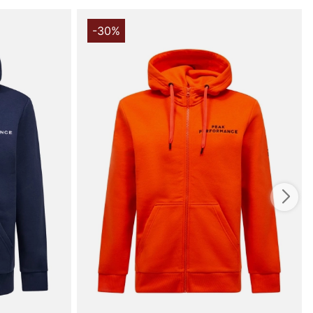
rager til en behagelig, varm pasform.
i høj kvalitets bomuld, hvor ydersiden består af 100%
-30%
ærmfodret består af 98% bomuld og 2% elastan, hvilket
d, slidstyrke og lidt ekstra bevægelsesfrihed. Denne
af materialer giver en komfortabel hverdagshoodie, der
ig mod huden og samtidig bevarer formen. Levis’ hoodie i
rm er et oplagt valg, hvis du søger en tidløs og
 trøje, der fungerer lige godt til jeans som til et
ook - et pålideligt stykke tøj, der forener komfort, design
 uden at gå på kompromis.
 handler i vores webshop. Besøg os også i vores butik i
s mere på
www.vfo.se