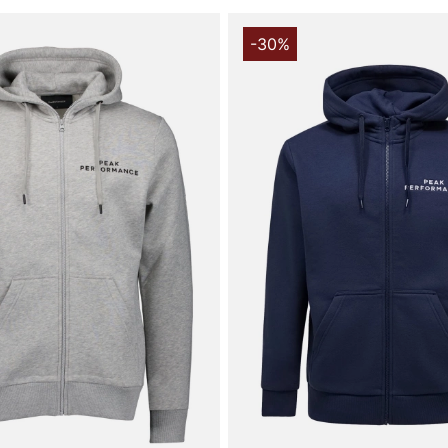
plads og bid
Fremstillet 
-30%
bomuld, og 
giver blødhe
kombination 
føles naturl
normal pasfo
letanvendelig
sportligere l
og funktion
Tak fordi du
Vingåker.
Læ