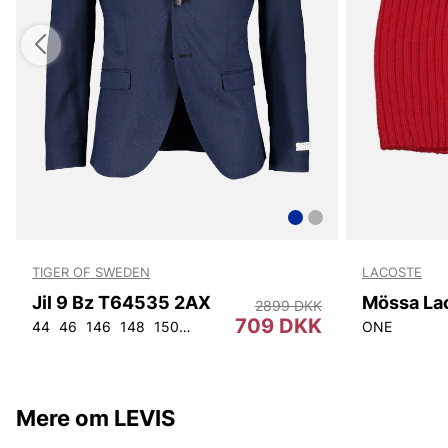
TIGER OF SWEDEN
LACOSTE
Jil 9 Bz T64535 2AX
Mössa La
2899 DKK
709 DKK
44
46
146
148
150
152
92
96
100
104
108
ONE
Mere om LEVIS