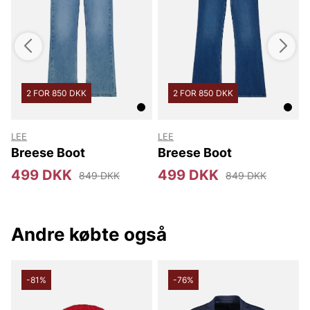
2 FOR 850 DKK
2 FOR 850 DKK
LEE
LEE
Breese Boot
Breese Boot
499 DKK
499 DKK
849 DKK
849 DKK
Andre købte også
-81%
-76%