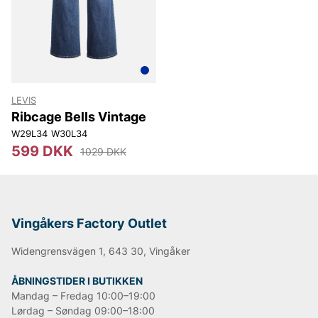
Lee
NN07
Björn Borg
Replay
Oscar Jacobson
LEVIS
Ribcage Bells Vintage
W29L34
W30L34
599 DKK
1029 DKK
Vingåkers Factory Outlet
Widengrensvägen 1, 643 30, Vingåker
ÅBNINGSTIDER I BUTIKKEN
Mandag – Fredag 10:00–19:00
Lørdag – Søndag 09:00–18:00