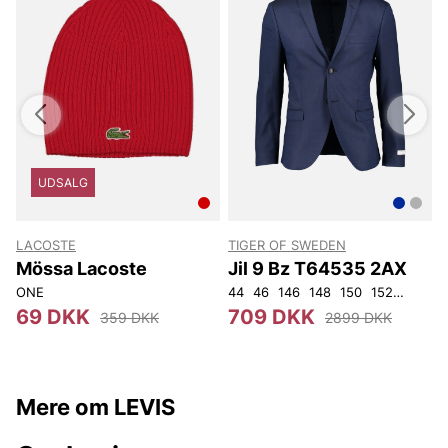
UDSALG
LACOSTE
TIGER OF SWEDEN
Mössa Lacoste
Jil 9 Bz T64535 2AX
ONE
44
46
146
148
150
152
92
96
3
69 DKK
709 DKK
359 DKK
2899 DKK
Mere om LEVIS