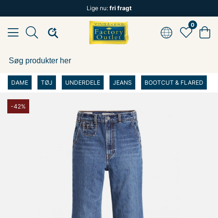
Lige nu:
fri fragt
0
DAME
TØJ
UNDERDELE
JEANS
BOOTCUT & FLARED
-42%