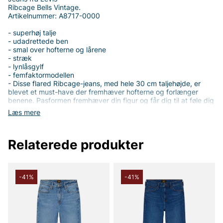
Ribcage Bells Vintage.
Artikelnummer: A8717-0000
- superhøj talje
- udadrettede ben
- smal over hofterne og lårene
- stræk
- lynlåsgylf
- femfaktormodellen
- Disse flared Ribcage-jeans, med hele 30 cm taljehøjde, er
blevet et must-have der fremhæver hofterne og forlænger
benene. Pasformen fremhæver din figur og får dig til at føle dig
lige så fantastisk, som du ser ud.
Læs mere
- Damesjeans
Relaterede produkter
Tak fordi du handler i vores webshop. Besøg også vores butik i
Vingåker.
Læs mere på
www.vfo.se
-41%
-41%