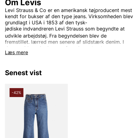
Om Levis
Levi Strauss & Co
er en
amerikansk
tøjproducent mest
kendt for bukser af den type
jeans. Virksomheden blev
grundlagt i USA i 1853 af den
tysk-
jødiske
indvandreren
Levi Strauss
som begyndte at
udvikle arbejdstøj.
Fra begyndelsen blev de
fremstillet.
lærred
men senere af slidstærk
denim. I
dag er virksomheden en af verdens største
Læs mere
tøjvirksomheder.
Virksomhedens mest kendte og veletablerede mærke
er
Levi’s
Det bruges til tøj verden rundt. Oprindeligt var
Senest vist
Levi's kun et produktnavn på de
nitforstærkede
blå
jeansene, men i dag indgår også.
jakker
trøjer
Sko
og
diverse andre beklædningsgenstande og tilbehør. Den
-42%
mest kendte jeansmodel er
501
og er blevet en stor
klassiker verden over.
Informationen er hentet fra Wikipedia.
Andre populære mærker: