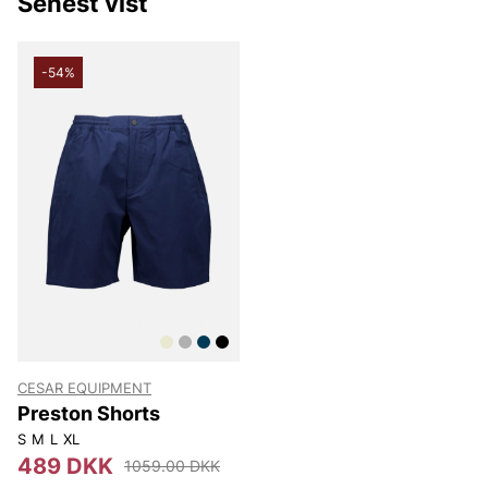
Senest vist
-54%
CESAR EQUIPMENT
Preston Shorts
S
M
L
XL
489 DKK
1059.00 DKK