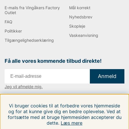
E-mails fra Vingåkers Factory
Mål korrekt
Outlet
Nyhedsbrev
FAQ
Skopleje
Politikker
Vaskeanvisning
Tilgængelighedserklæring
Få alle vores kommende tilbud direkte!
Anmeld
Jeg vil afmelde mig.
Vi findes i:
Danmark
|
Finland
|
Sverige
Vi bruger cookies til at forbedre vores hjemmeside
Følg os på vores sociale medier.
og for at kunne give dig en bedre oplevelse. Ved at
fortsætte med at bruge hjemmesiden accepterer du
dette.
Læs mere