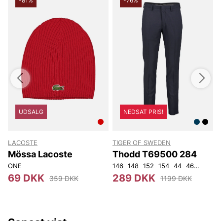
-81%
-76%
UDSALG
NEDSAT PRIS!
LACOSTE
TIGER OF SWEDEN
T
Mössa Lacoste
Thodd T69500 284
ONE
146
148
152
154
44
46
48
50
4
69 DKK
289 DKK
359 DKK
1199 DKK