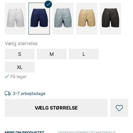
Vælg størrelse
S
M
L
XL
3-7 arbejdsdage
VÆLG STØRRELSE
MERE OM PRODUKTET
VASKEANVISNING OG MATERIALE