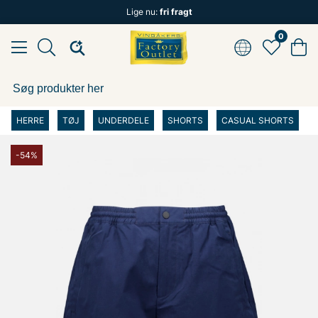
Lige nu:
fri fragt
0
HERRE
TØJ
UNDERDELE
SHORTS
CASUAL SHORTS
-54%