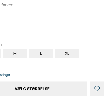
e farver:
se
M
L
XL
dsdage
VÆLG STØRRELSE