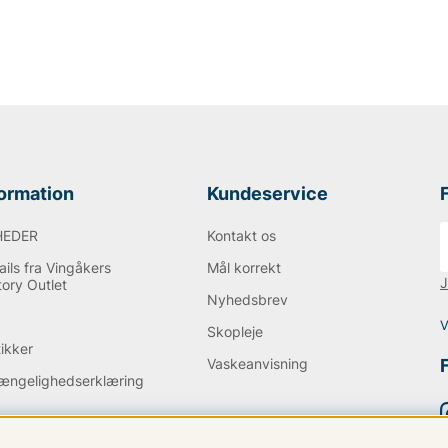
formation
Kundeservice
HEDER
Kontakt os
ils fra Vingåkers
Mål korrekt
J
tory Outlet
Nyhedsbrev
Q
V
Skopleje
tikker
Vaskeanvisning
gængelighedserklæring