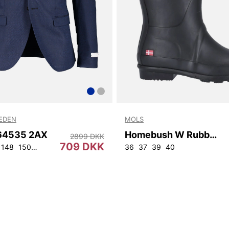
WEDEN
MOLS
T64535 2AX
Homebush W Rubber Boot
2899 DKK
709 DKK
148
150
152
92
96
100
104
108
36
37
39
40