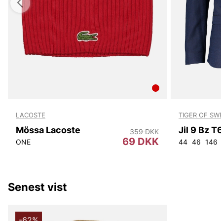
LACOSTE
TIGER OF S
Mössa Lacoste
Jil 9 Bz 
359 DKK
69 DKK
ONE
44
46
146
Senest vist
-62%