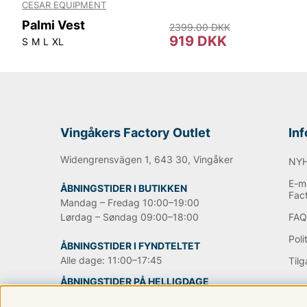
CESAR EQUIPMENT
Palmi Vest
2399.00 DKK
919 DKK
S
M
L
XL
Vingåkers Factory Outlet
In
Widengrensvägen 1, 643 30, Vingåker
NY
E-ma
ÅBNINGSTIDER I BUTIKKEN
Fac
Mandag – Fredag 10:00–19:00
Lørdag – Søndag 09:00–18:00
FA
Poli
ÅBNINGSTIDER I FYNDTELTET
Alle dage: 11:00–17:45
Til
ÅBNINGSTIDER PÅ HELLIGDAGE