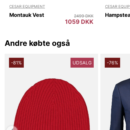
CESAR EQUIPMENT
CESAR EQUI
Montauk Vest
Hampstea
2499 DKK
1059 DKK
Andre købte også
-81%
UDSALG
-76%