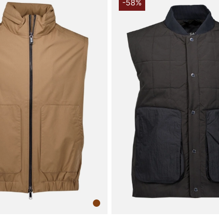
-58%
Palmi Vest Tr
som supplere
varme men al
til