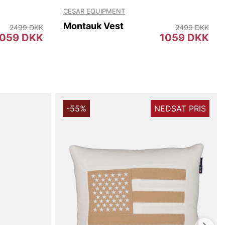
CESAR EQUIPMENT
Montauk Vest
2499 DKK
2499 DKK
1059 DKK
1059 DKK
-55%
NEDSAT PRIS