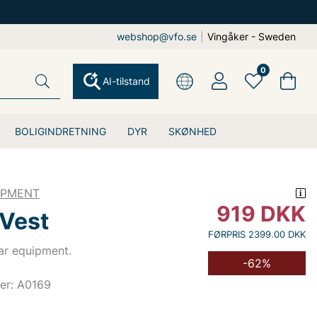
webshop@vfo.se
|
Vingåker - Sweden
0
AI-tilstand
BOLIGINDRETNING
DYR
SKØNHED
IPMENT
919
DKK
 Vest
FØRPRIS 2399.00 DKK
ar equipment.
-62%
er: A0169