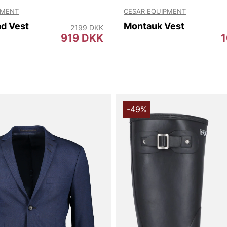
PMENT
CESAR EQUIPMENT
d Vest
Montauk Vest
2199 DKK
919 DKK
-49%