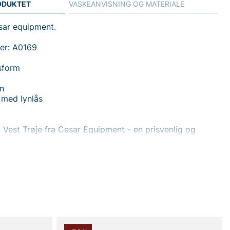
ODUKTET
VASKEANVISNING OG MATERIALE
sar equipment.
er: A0169
sform
an
 med lynlås
Vest Trøje fra Cesar Equipment - en prisvenlig og
errevest i normal pasform, der passer til både arbejde og
høje krave og den fuld lynlås foran gør vesten nem at
er vejr og aktivitet, mens to lommer med lynlås tilbyder
aring af nøgler, mobiltelefon eller små værktøjer uden at
mis med stilen. Fremstillet af et slidstærkt materiale,
offet består af 97% polyester og 3% elastan sammen med
esterfor, får du en vest, der kombinerer holdbarhed med
ihed og komfort. Den lille elastanandel giver en
midig pasform, der bevarer formen selv ved aktiv brug.