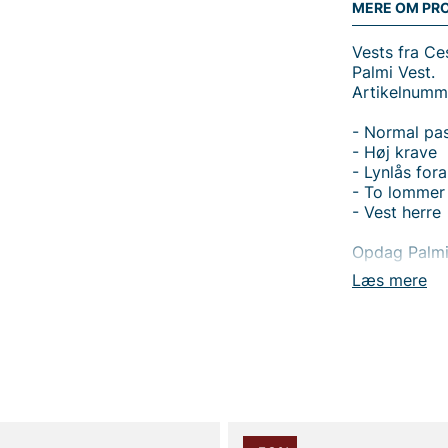
MERE OM PR
Vests fra Ce
Palmi Vest.
Artikelnumm
- Normal pa
- Høj krave
- Lynlås for
- To lommer
- Vest herre
Opdag Palmi 
funktionel h
Læs mere
fritid. Den 
tilpasse eft
sikker opbev
gå på kompro
hvor yderst
et 100% poly
bevægelsesfr
behagelig, s