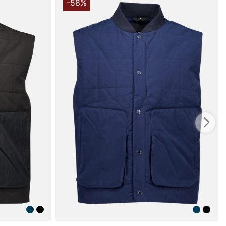
-58%
øje er et fremragende mellemlag til efterår og forår, eller
nde overdel på mildere dage. Det praktiske design, den
ligevel lette konstruktion og de skjulte lommer gør den