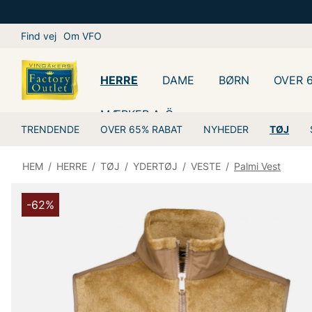
Find vej
Om VFO
HERRE
DAME
BØRN
OVER 
MÆRKER A-Ö
TRENDENDE
OVER 65% RABAT
NYHEDER
TØJ
HEM
/
HERRE
/
TØJ
/
YDERTØJ
/
VESTE
/
Palmi Vest
-62%