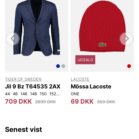
UDSALG
TIGER OF SWEDEN
LACOSTE
T
Jil 9 Bz T64535 2AX
Mössa Lacoste
44
46
146
148
150
152
92
96
ONE
100
104
108
1
709 DKK
69 DKK
2899 DKK
359 DKK
Senest vist