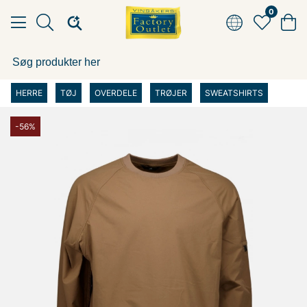
0
HERRE
TØJ
OVERDELE
TRØJER
SWEATSHIRTS
-56%