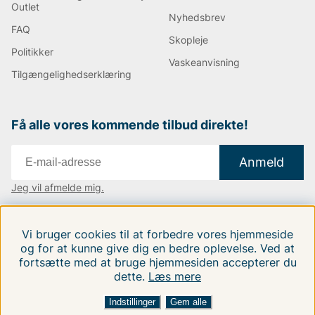
Outlet
Nyhedsbrev
FAQ
Skopleje
Politikker
Vaskeanvisning
Tilgængelighedserklæring
Få alle vores kommende tilbud direkte!
Anmeld
Jeg vil afmelde mig.
Vi findes i:
Danmark
|
Finland
|
Sverige
Vi bruger cookies til at forbedre vores hjemmeside
Følg os på vores sociale medier.
og for at kunne give dig en bedre oplevelse. Ved at
fortsætte med at bruge hjemmesiden accepterer du
dette.
Læs mere
Indstillinger
Gem alle