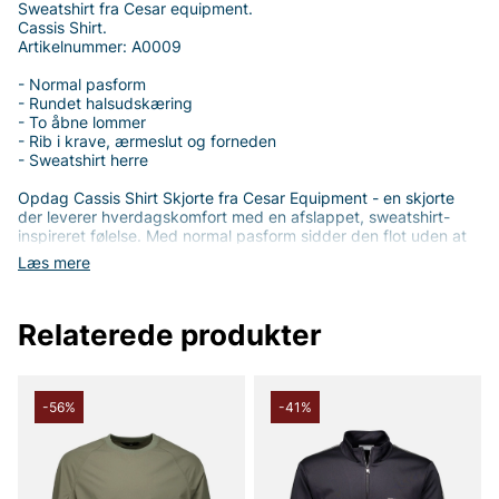
Sweatshirt fra Cesar equipment.
Cassis Shirt.
Artikelnummer: A0009
- Normal pasform
- Rundet halsudskæring
- To åbne lommer
- Rib i krave, ærmeslut og forneden
- Sweatshirt herre
Opdag Cassis Shirt Skjorte fra Cesar Equipment - en skjorte
der leverer hverdagskomfort med en afslappet, sweatshirt-
inspireret følelse. Med normal pasform sidder den flot uden at
føles stram, perfekt til hverdagsbrug, fritid eller lag-på-lag
Læs mere
looket. Den rundede halsudskæring giver en behagelig, blød
følelse om halsen og gør den let at bære alene eller under en
overdel.
Relaterede produkter
Skjorten har to åbne lommer, som tilføjer praktisk opbevaring
uden at bryde silhuetten, samtidig med at ribkanterne i krave,
ærmeslut og forneden giver struktur og hjælper beklædningen
med at bevare formen i løbet af dagen. Denne kombination af
-56%
-41%
funktion og stil gør Cassis til et naturligt valg, når du ønsker en
letstelt, alsidig overdel.
Materialet består af 94% polyester og 6% elastan, hvilket giver