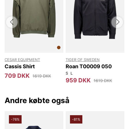
god slidstyrke, god farvegengivelse og en lille
CESAR EQUIPMENT
TIGER OF SWEDEN
L
Cassis Shirt
Roan T00009 050
S
L
X
709 DKK
1619 DKK
959 DKK
1619 DKK
Andre købte også
-76%
-81%