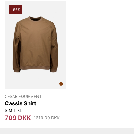
-56%
CESAR EQUIPMENT
Cassis Shirt
S
M
L
XL
709 DKK
1619.00 DKK