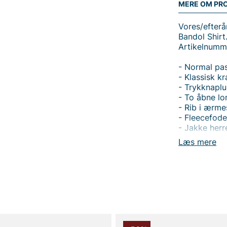
MERE OM PR
Vores/efterå
Bandol Shirt
Artikelnumm
- Normal pa
- Klassisk k
- Trykknaplu
- To åbne l
- Rib i ærme
- Fleecefode
- Jakke herr
Læs mere
Bandol Shirt
pasform, der
tidløs klass
enkelt og st
til jeans el
smart opbeva
hvor den ska
blød og varm