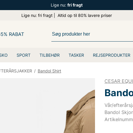
Lige nu:
fri fragt
Lige nu: fri fragt | Altid op til 80% lavere priser
65% RABAT
SKO
SPORT
TILBEHØR
TASKER
REJSEPRODUKTER
FTERÅRSJAKKER
/
Bandol Shirt
CESAR EQU
Bandol
Vår/efterårs
Bandol Skjor
Artikelnumm