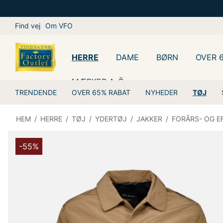
Find vej
Om VFO
HERRE
DAME
BØRN
OVER 
MÆRKER A-Ö
TRENDENDE
OVER 65% RABAT
NYHEDER
TØJ
HEM
/
HERRE
/
TØJ
/
YDERTØJ
/
JAKKER
/
FORÅRS- OG E
-55%