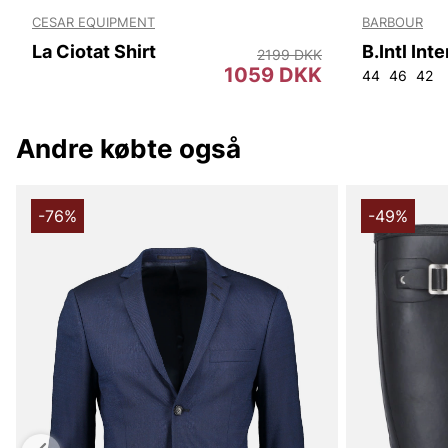
CESAR EQUIPMENT
BARBOUR
La Ciotat Shirt
2199 DKK
1059 DKK
44
46
42
Andre købte også
-76%
-49%