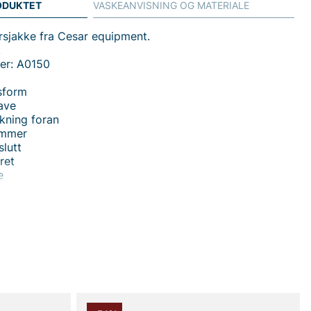
ODUKTET
VASKEANVISNING OG MATERIALE
rsjakke fra Cesar equipment.
.
er: A0150
sform
rave
kning foran
ommer
slutt
ret
e
 Skjorte fra Cesar Equipment er en herrejakke i normal
 forener klassisk stil med praktisk komfort. Den har en
isk krave og front med trykknaplukning, hvilket giver et
ilfuldt udtryk, der føles korrekt, uanset om du bærer den
ler en mere tilpasset påklædning. To åbne lommer tilbyder
ring, mens ribkanter i ærmesluttene holder varmen,
l være. Det fleecefoderede indre giver en behagelig
 følelse, perfekt til kølige dage og overgangsperioder