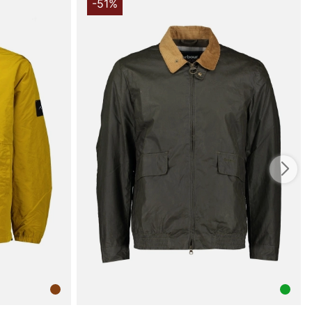
s tung.
-51%
 konstruktion forstærker plaggets funktionelle profil.
består af 84% polyester og 16% polyamid, hvilket giver
g god holdbarhed til hverdagens brug. Fodret er 100%
g fyldet også