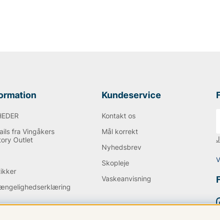
formation
Kundeservice
HEDER
Kontakt os
ils fra Vingåkers
Mål korrekt
J
tory Outlet
Nyhedsbrev
Q
V
Skopleje
tikker
Vaskeanvisning
gængelighedserklæring