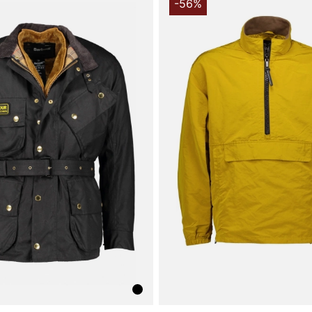
uden at føle
-56%
Materiale og
Yderstoffet 
slidstyrke o
polyester, o