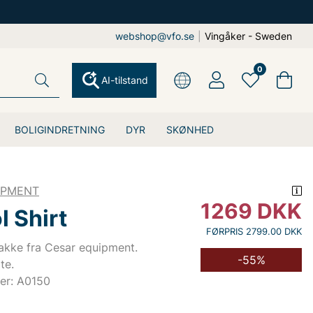
webshop@vfo.se
|
Vingåker - Sweden
0
AI-tilstand
BOLIGINDRETNING
DYR
SKØNHED
IPMENT
1269
DKK
 Shirt
FØRPRIS 2799.00 DKK
jakke fra Cesar equipment.
-55%
te.
er: A0150