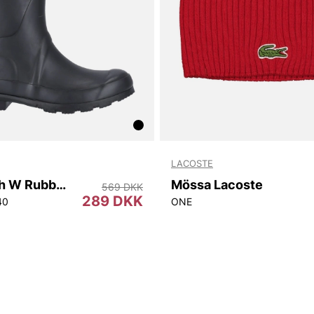
LACOSTE
Homebush W Rubber Boot
Mössa Lacoste
569 DKK
289 DKK
40
ONE