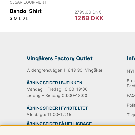
CESAR EQUIPMENT
Bandol Shirt
2799.00 DKK
1269 DKK
S
M
L
XL
Vingåkers Factory Outlet
In
Widengrensvägen 1, 643 30, Vingåker
NY
E-ma
ÅBNINGSTIDER I BUTIKKEN
Fac
Mandag – Fredag 10:00–19:00
Lørdag – Søndag 09:00–18:00
FA
Poli
ÅBNINGSTIDER I FYNDTELTET
Alle dage: 11:00–17:45
Til
ÅBNINGSTIDER PÅ HELLIGDAGE