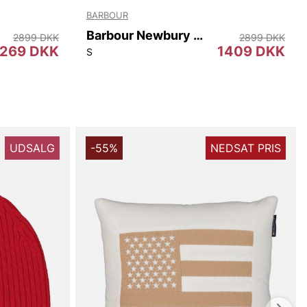
BARBOUR
Barbour Newbury Wax Jacket
2899 DKK
2899 DKK
1269 DKK
1409 DKK
S
UDSALG
-55%
NEDSAT PRIS