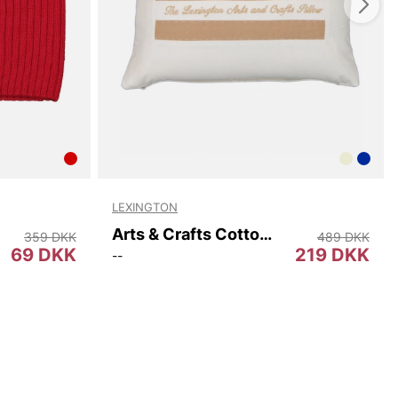
LEXINGTON
Arts & Crafts Cotton Twill Pillow Cover
359 DKK
489 DKK
69 DKK
219 DKK
--