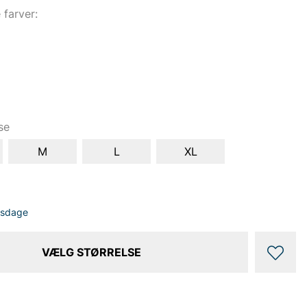
e farver:
se
M
L
XL
dsdage
VÆLG STØRRELSE