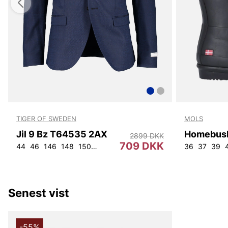
TIGER OF SWEDEN
MOLS
Jil 9 Bz T64535 2AX
2899 DKK
709 DKK
44
46
146
148
150
152
92
96
100
104
108
36
37
39
Senest vist
-55%