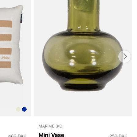
MARIMEKKO
Mini Vase
489 DKK
259 DKK