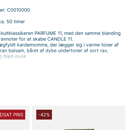
er: C0010000
ca. 50 timer
å kultklassikeren PARFUME 11, med den samme blanding
ravnoter for at skabe CANDLE 11.
 røgfyldt kardemomme, der lægger sig i varme toner af
ran balsam, båret af dybe undertoner af sort rav,
og blød musk
 handler i vores webshop. Besøg også vores butik i
s mere på
www.vfo.se
DSAT PRIS
-42%