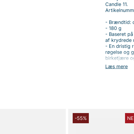
Candle 11.
Artikelnumm
- Brændtid: 
- 180 g
- Baseret p
af krydrede 
- En dristig
røgelse og g
birketjære 
Læs mere
Tak fordi du
Vingåker.
Læ
-55%
NE