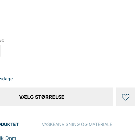
se
dsdage
VÆLG STØRRELSE
ODUKTET
VASKEANVISNING OG MATERIALE
Blk Dnm