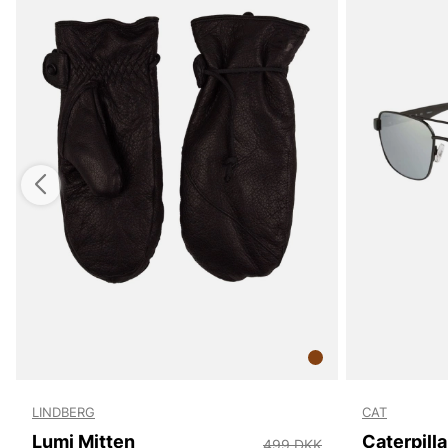
LINDBERG
CAT
Lumi Mitten
499 DKK