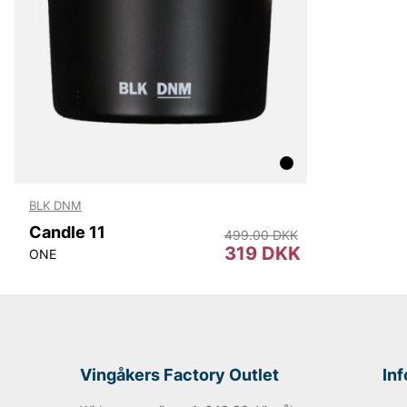
BLK DNM
Candle 11
499.00 DKK
319 DKK
ONE
Vingåkers Factory Outlet
In