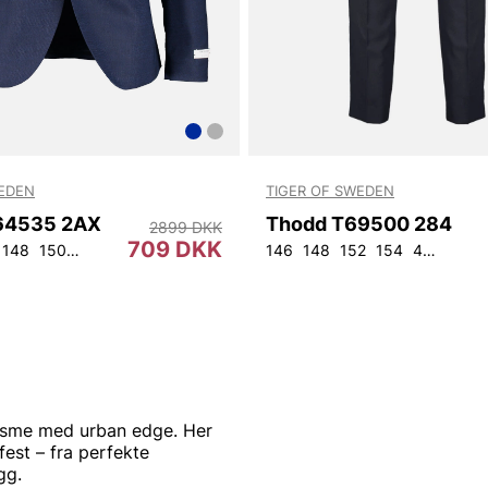
WEDEN
TIGER OF SWEDEN
T64535 2AX
Thodd T69500 284
2899 DKK
709 DKK
148
150
152
92
96
100
104
108
146
148
152
154
44
46
4
isme med urban edge. Her
fest – fra perfekte
gg.