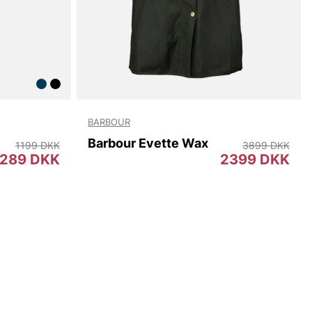
BARBOUR
Barbour Evette Wax
1199 DKK
3899 DKK
289 DKK
2399 DKK
8
50
52
54
56
92
104