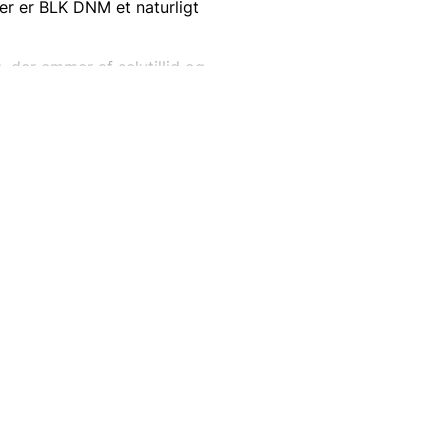
er er BLK DNM et naturligt
, der emmer af selvtillid og
fistikeret.