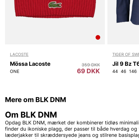
LACOSTE
TIGER OF S
Mössa Lacoste
Jil 9 Bz 
359 DKK
69 DKK
ONE
44
46
146
Mere om BLK DNM
Om BLK DNM
Opdag BLK DNM, mærket der kombinerer tidløs minimal
finder du ikoniske plagg, der passer til både hverdag og 
læderjakker til skræddersyede jeans og stilrene basispla