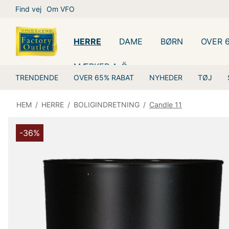
Find vej
Om VFO
HERRE
DAME
BØRN
OVER 
MÆRKER A-Ö
TRENDENDE
OVER 65% RABAT
NYHEDER
TØJ
HEM
/
HERRE
/
BOLIGINDRETNING
/
Candle 11
-36%