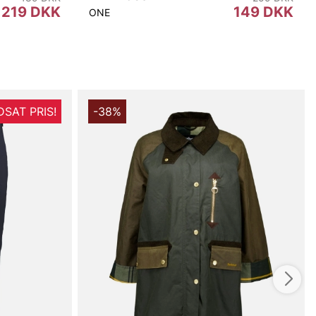
219 DKK
149 DKK
ONE
SAT PRIS!
-38%