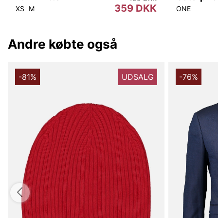
359 DKK
XS
M
ONE
Andre købte også
-81%
UDSALG
-76%