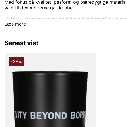
Med fokus på kvalitet, pasform og bæredygtige material
valg til den moderne garderobe.
Udforsk vores sortiment og lad dig inspirere af et udvalg
Læs mere
stil.
Perfekt til dig, der søger et look, der er både enkelt og so
Senest vist
-36%