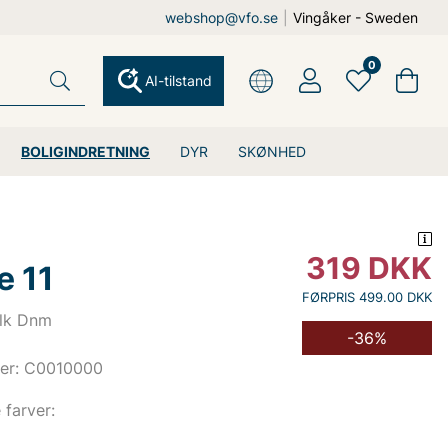
webshop@vfo.se
|
Vingåker - Sweden
0
AI-tilstand
BOLIGINDRETNING
DYR
SKØNHED
319
DKK
e 11
FØRPRIS 499.00 DKK
Blk Dnm
-36%
er: C0010000
e farver: