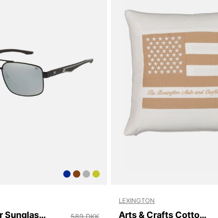
LEXINGTON
Caterpillar Sunglasses
Arts & Crafts Cotton Twill Pillow Cover
589 DKK