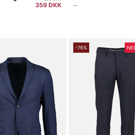
359 DKK
--
-76%
NED