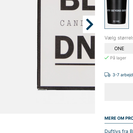
Vælg størrel
ONE
3-7 arbej
MERE OM PR
Duftlys fra 