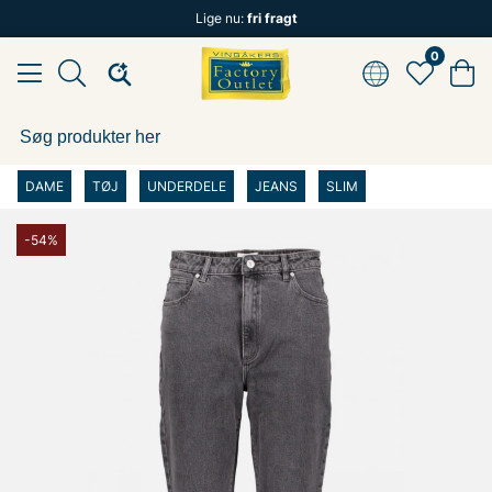
Lige nu:
fri fragt
0
DAME
TØJ
UNDERDELE
JEANS
SLIM
-54%