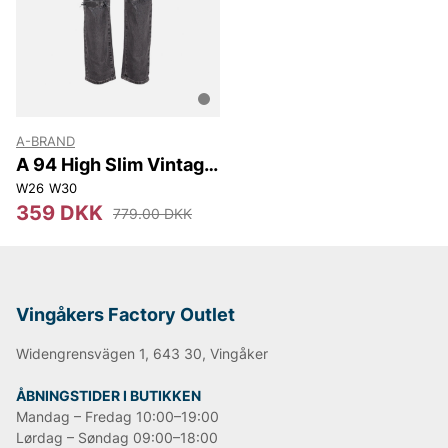
Lee
NN07
Sveriges tiger
Replay
Oscar Jacobson
Björn Borg
A-BRAND
A 94 High Slim Vintage
Black
W26
W30
359 DKK
779.00 DKK
Vingåkers Factory Outlet
Widengrensvägen 1, 643 30, Vingåker
ÅBNINGSTIDER I BUTIKKEN
Mandag – Fredag 10:00–19:00
Lørdag – Søndag 09:00–18:00