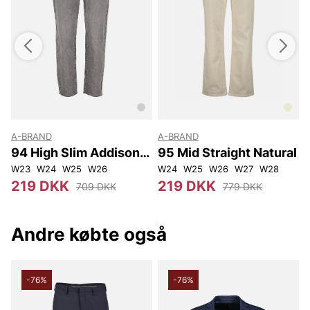
A-BRAND
A-BRAND
94 High Slim Addison
95 Mid Straight Natural
Vintage Black
W23
W24
W25
W26
W24
W25
W26
W27
W28
219 DKK
219 DKK
709 DKK
779 DKK
Andre købte også
-76%
-76%