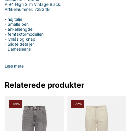
A 94 High Slim Vintage Black.
Artikelnummer: 72834B
- høj talje
- Smalle ben
- ankellængde
- femfaktormodellen
- lynlås og knap
- Slidte detaljer
- Damesjeans
Læs mere
Tak fordi du handler i vores webshop. Besøg også vores butik i
Vingåker.
Læs mere på
www.vfo.se
Relaterede produkter
-69%
-72%