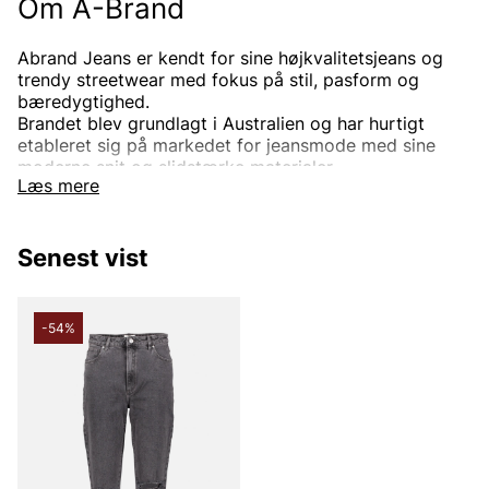
Om A-Brand
Abrand Jeans er kendt for sine højkvalitetsjeans og
trendy streetwear med fokus på stil, pasform og
bæredygtighed.
Brandet blev grundlagt i Australien og har hurtigt
etableret sig på markedet for jeansmode med sine
moderne snit og slidstærke materialer.
Læs mere
Abrand tilbyder et bredt udvalg af jeans i forskellige
stilarter – fra klassiske lige ben til skinny jeans og
flared-modeller, designet til at passe alle kropsformer.
Senest vist
Bootcut, baggy, straight, slim eller relaxed fit - ja,
modellerne er mange. Du finder også overdele som
blandt andet sweatshirts, hoodies og singlets til både
mænd og kvinder.
-54%
Hos Vingåkers Factory Outlet finder du Abrand-
produkter til outletpriser, med mulighed for at
investere i jeansmode, som kombinerer stil og kvalitet
til en fordelagtig pris.
Andre populære mærker: