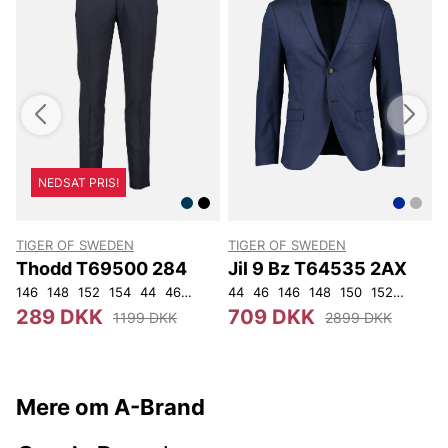
NEDSAT PRIS!
TIGER OF SWEDEN
TIGER OF SWEDEN
Thodd T69500 284
Jil 9 Bz T64535 2AX
146
148
152
154
44
46
48
50
44
52
46
54
146
56
148
92
104
150
152
92
96
289 DKK
709 DKK
1199 DKK
2899 DKK
Mere om A-Brand