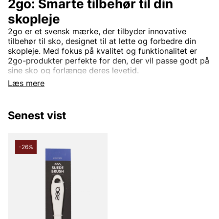
2go: Smarte tilbehør til din
skopleje
2go er et svensk mærke, der tilbyder innovative
tilbehør til sko, designet til at lette og forbedre din
skopleje. Med fokus på kvalitet og funktionalitet er
2go-produkter perfekte for den, der vil passe godt på
sine sko og forlænge deres levetid.
Læs mere
Bæredygtighed og kvalitet
2go stræber efter at være en bæredygtig aktør i sko-
plejemarkedet. Ved at bruge miljøvenlige materialer og
Senest vist
effektive produktionsmetoder sikrer de, at deres
tilbehør ikke kun er godt for dine sko, men også for
planeten. Hver enkelt produkt er omhyggeligt
-26%
udformet for at opfylde høje kvalitetsstandarder og
give langvarig ydeevne.
Alsidige scootertilbehør.
2gos sortiment af skotilbehør omfatter alt fra
skoinlæg og snørebånd til impregneringssprayer og
rengøringsprodukter. Disse produkter er designet til at
være brugervenlige og effektive, hvilket gør dem til et