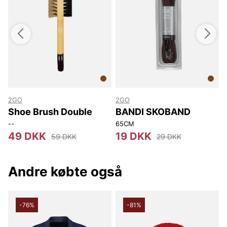
2GO
2GO
Shoe Brush Double
BANDI SKOBAND
--
65CM
49 DKK
19 DKK
59 DKK
29 DKK
Andre købte også
-76%
-81%