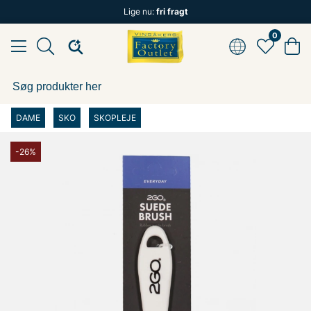
Lige nu:
fri fragt
0
DAME
SKO
SKOPLEJE
-26%