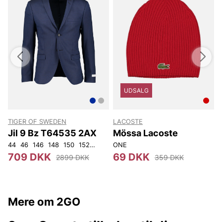
UDSALG
TIGER OF SWEDEN
LACOSTE
Jil 9 Bz T64535 2AX
Mössa Lacoste
44
46
146
148
150
152
92
96
ONE
100
104
108
3
709 DKK
69 DKK
2899 DKK
359 DKK
Mere om 2GO