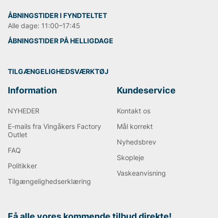
støvletilbehør, der gør støvlepleje lettere og mere
effektiv. Ved at tilbyde løsninger af høj kvalitet har
ÅBNINGSTIDER I FYNDTELTET
mærket skabt en loyal kundebase, der værdsætter
Alle dage: 11:00–17:45
både stil og bæredygtighed. Besøg 2gos hjemmeside
ÅBNINGSTIDER PÅ HELLIGDAGE
for at opdage deres seneste sortiment af
støvletilbehør og se, hvordan du kan forbedre din
støvlepleje i dag.
TILGÆNGELIGHEDSVÆRKTØJ
Andre populære mærker:
Information
Kundeservice
Lee
NYHEDER
Kontakt os
NN07
E-mails fra Vingåkers Factory
Mål korrekt
Sveriges tiger
Outlet
Replay
Nyhedsbrev
Oscar Jacobson
FAQ
Björn Borg
Skopleje
Politikker
Vaskeanvisning
Tilgængelighedserklæring
Få alle vores kommende tilbud direkte!