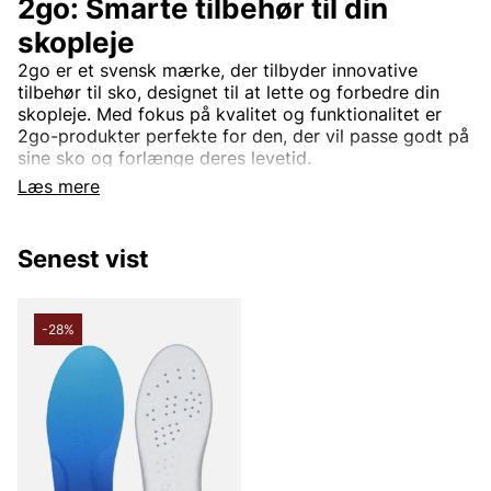
2go: Smarte tilbehør til din
skopleje
2go er et svensk mærke, der tilbyder innovative
tilbehør til sko, designet til at lette og forbedre din
skopleje. Med fokus på kvalitet og funktionalitet er
2go-produkter perfekte for den, der vil passe godt på
sine sko og forlænge deres levetid.
Læs mere
Bæredygtighed og kvalitet
2go stræber efter at være en bæredygtig aktør i sko-
plejemarkedet. Ved at bruge miljøvenlige materialer og
Senest vist
effektive produktionsmetoder sikrer de, at deres
tilbehør ikke kun er godt for dine sko, men også for
planeten. Hver enkelt produkt er omhyggeligt
-28%
udformet for at opfylde høje kvalitetsstandarder og
give langvarig ydeevne.
Alsidige scootertilbehør.
2gos sortiment af skotilbehør omfatter alt fra
skoinlæg og snørebånd til impregneringssprayer og
rengøringsprodukter. Disse produkter er designet til at
være brugervenlige og effektive, hvilket gør dem til et