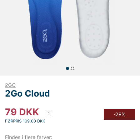
2GO
2Go Cloud
79
DKK
-28%
FØRPRIS 109.00 DKK
Findes i flere farver: