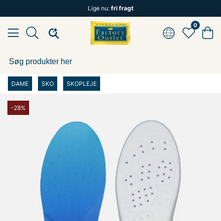
Lige nu:
fri fragt
0
DAME
SKO
SKOPLEJE
-28%