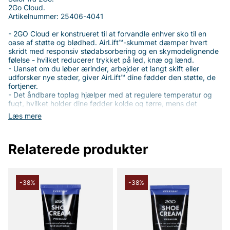
2Go Cloud.
Artikelnummer: 25406-4041
- 2GO Cloud er konstrueret til at forvandle enhver sko til en
oase af støtte og blødhed. AirLift™-skummet dæmper hvert
skridt med responsiv stødabsorbering og en skymodelignende
følelse - hvilket reducerer trykket på led, knæ og lænd.
- Uanset om du løber ærinder, arbejder et langt skift eller
udforsker nye steder, giver AirLift™ dine fødder den støtte, de
fortjener.
- Det åndbare toplag hjælper med at regulere temperatur og
fugt, hvilket holder dine fødder kolde og tørre, mens det
ergonomiske fodbue og hælkontur giver målrettet støtte og
Læs mere
opretholder en naturlig positionering.
- Sålene er unisex.
Relaterede produkter
2Go Cloud fra Goodstep er konstrueret til at forvandle enhver
sko til en oase af støtte og blødhed. AirLift™-skummet giver
responsiv stødabsorbering og en skymodelignende følelse i
hvert skridt, hvilket hjælper med at reducere trykket på led,
knæ og lænd. Uanset om du løber ærinder, arbejder et langt
-38%
-38%
skift eller udforsker nye steder, giver 2Go Cloud fødderne den
støtte, de fortjener. Det åndbare toplag arbejder med kroppens
sved- og temperaturregulering, så fødderne forbliver kolde og
tørre, samtidig med at det ergonomiske fodbue og hælkontur
giver målrettet støtte og opretholder en naturlig fodposition.