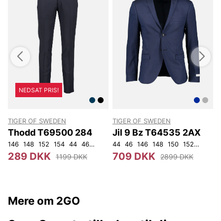
NEDSAT PRIS!
TIGER OF SWEDEN
TIGER OF SWEDEN
Thodd T69500 284
Jil 9 Bz T64535 2AX
146
148
152
154
44
46
48
50
44
52
46
54
146
56
148
92
104
150
152
92
96
289 DKK
709 DKK
1199 DKK
2899 DKK
Mere om 2GO