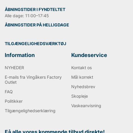
støvletilbehør, der gør støvlepleje lettere og mere
effektiv. Ved at tilbyde løsninger af høj kvalitet har
ÅBNINGSTIDER I FYNDTELTET
mærket skabt en loyal kundebase, der værdsætter
Alle dage: 11:00–17:45
både stil og bæredygtighed. Besøg 2gos hjemmeside
ÅBNINGSTIDER PÅ HELLIGDAGE
for at opdage deres seneste sortiment af
støvletilbehør og se, hvordan du kan forbedre din
støvlepleje i dag.
TILGÆNGELIGHEDSVÆRKTØJ
Andre populære mærker:
Information
Kundeservice
Lee
NYHEDER
Kontakt os
NN07
E-mails fra Vingåkers Factory
Mål korrekt
Sveriges tiger
Outlet
Replay
Nyhedsbrev
Oscar Jacobson
FAQ
Björn Borg
Skopleje
Politikker
Vaskeanvisning
Tilgængelighedserklæring
Få alle vores kommende tilbud direkte!