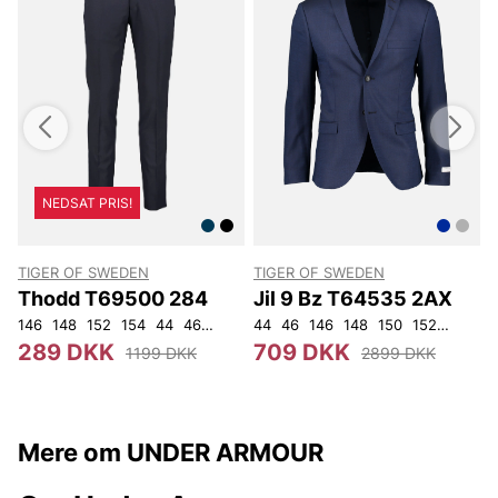
NEDSAT PRIS!
TIGER OF SWEDEN
TIGER OF SWEDEN
Thodd T69500 284
Jil 9 Bz T64535 2AX
146
148
152
154
44
46
48
50
44
52
46
54
146
56
148
92
104
150
152
92
96
289 DKK
709 DKK
1199 DKK
2899 DKK
Mere om UNDER ARMOUR