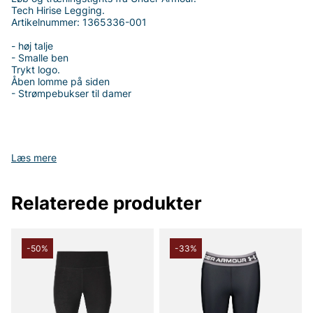
Tech Hirise Legging.
Artikelnummer: 1365336-001
- høj talje
- Smalle ben
Trykt logo.
Åben lomme på siden
- Strømpebukser til damer
Tak fordi du handler i vores webshop. Besøg også vores butik i
Læs mere
Vingåker.
Læs mere på
www.vfo.se
Relaterede produkter
-50%
-33%