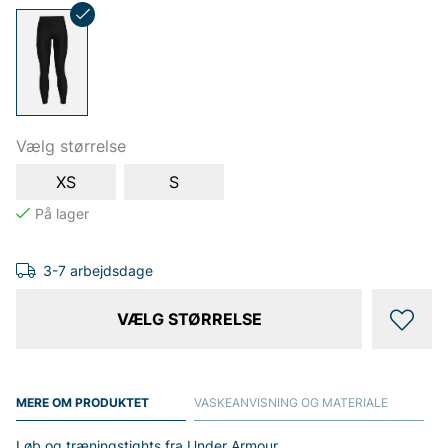
Vælg størrelse
XS
S
3-7 arbejdsdage
VÆLG STØRRELSE
MERE OM PRODUKTET
VASKEANVISNING OG MATERIALE
Løb og træningstights fra Under Armour.