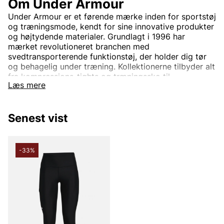
Om Under Armour
Under Armour er et førende mærke inden for sportstøj
og træningsmode, kendt for sine innovative produkter
og højtydende materialer. Grundlagt i 1996 har
mærket revolutioneret branchen med
svedtransporterende funktionstøj, der holder dig tør
og behagelig under træning. Kollektionerne tilbyder alt
fra kompressions-tights og træningssko til
Læs mere
sportstrøjer og jakker, designet til at forbedre din
præstation uanset sport eller træningsform. Med
fokus på både stil og funktion kombinerer Under
Senest vist
Armour moderne teknologi med komfort og
holdbarhed. Uanset om du træner i fitnesscentret,
løber på løbebanen eller konkurrerer på højt niveau,
hjælper Under Armour dig med at nå nye højder.
-33%