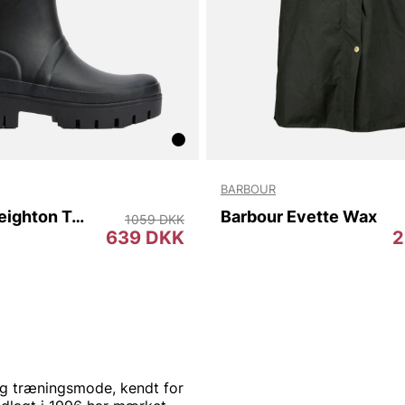
BARBOUR
Barbour Leighton Tall Welly
Barbour Evette Wax
1059 DKK
639 DKK
2
og træningsmode, kendt for