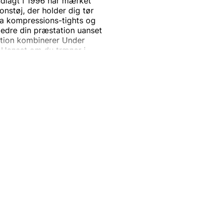
ndlagt i 1996 har mærket
nstøj, der holder dig tør
fra kompressions-tights og
rbedre din præstation uanset
ktion kombinerer Under
Uanset om du træner i
øjt niveau, hjælper Under