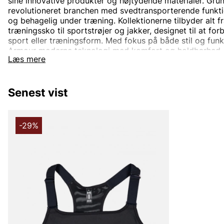
sine innovative produkter og højtydende materialer. Gru
revolutioneret branchen med svedtransporterende funktio
og behagelig under træning. Kollektionerne tilbyder alt 
træningssko til sportstrøjer og jakker, designet til at fo
sport eller træningsform. Med fokus på både stil og fun
Armour moderne teknologi med komfort og holdbarhed. 
Læs mere
fitnesscentret, løber på løbebanen eller konkurrerer på h
Armour dig med at nå nye højder.
Senest vist
-29%