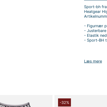
Sport-bh fr
Heatgear Hi
Artikelnumm
- Figurnær 
- Justerbare
- Elastik ned
- Sport-BH t
Læs mere
Tak fordi du
Vingåker.
Læ
-32%