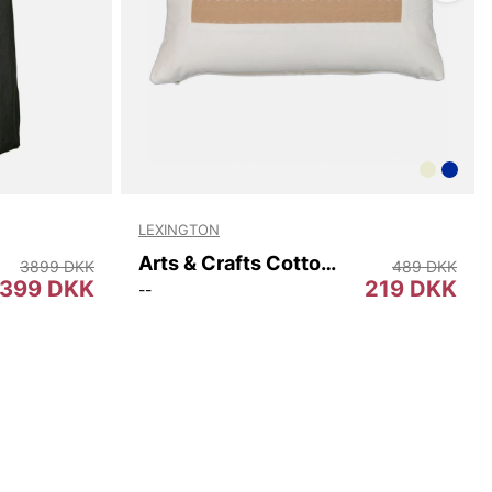
LEXINGTON
Arts & Crafts Cotton Twill Pillow Cover
3899 DKK
489 DKK
399 DKK
219 DKK
--