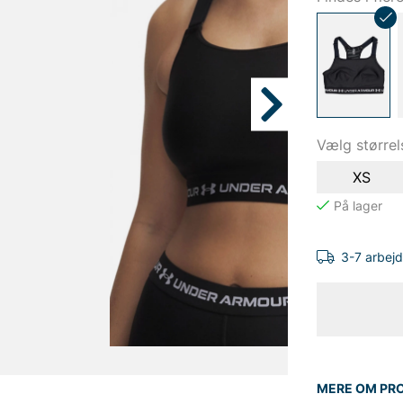
Vælg størrel
XS
3-7 arbej
MERE OM PR