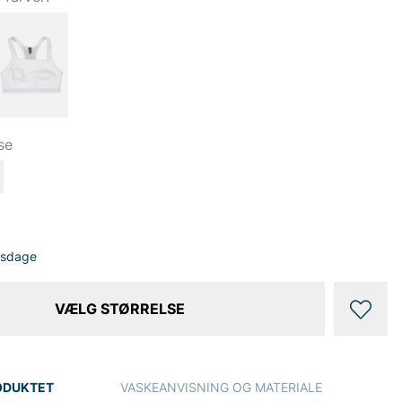
se
dsdage
VÆLG STØRRELSE
ODUKTET
VASKEANVISNING OG MATERIALE