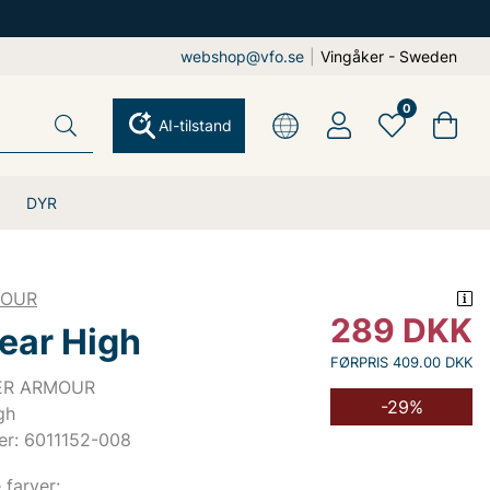
webshop@vfo.se
|
Vingåker - Sweden
0
AI-tilstand
DYR
MOUR
289
DKK
ear High
FØRPRIS 409.00 DKK
DER ARMOUR
-29%
gh
er: 6011152-008
e farver: