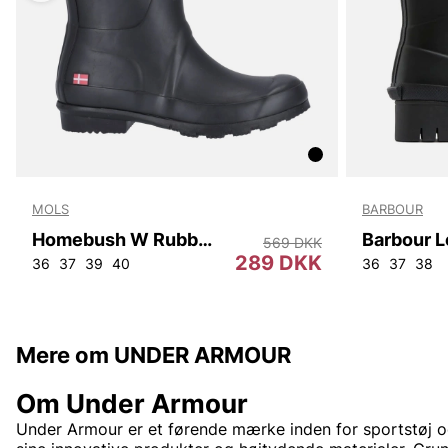
MOLS
BARBOUR
Homebush W Rubber Boot
569 DKK
289 DKK
36
37
39
40
36
37
38
Mere om UNDER ARMOUR
Om Under Armour
Under Armour er et førende mærke inden for sportstøj 