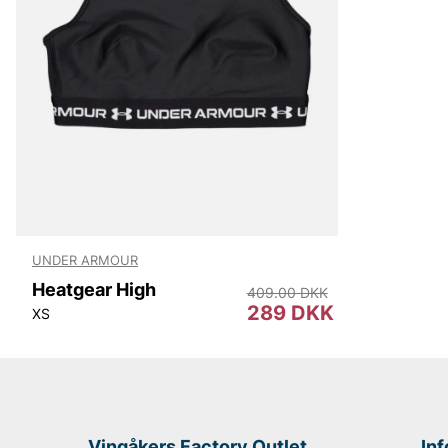
UNDER ARMOUR
Heatgear High
409.00 DKK
289 DKK
XS
Vingåkers Factory Outlet
In