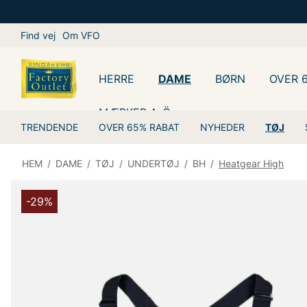
Find vej
Om VFO
HERRE
DAME
BØRN
OVER 
MÆRKER A-Ö
TRENDENDE
OVER 65% RABAT
NYHEDER
TØJ
HEM
/
DAME
/
TØJ
/
UNDERTØJ
/
BH
/
Heatgear High
-29%