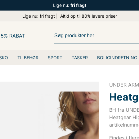
Lige nu:
fri fragt
Lige nu: fri fragt | Altid op til 80% lavere priser
65% RABAT
SKO
TILBEHØR
SPORT
TASKER
BOLIGINDRETNING
UNDER AR
Heatg
BH fra UN
Heatgear Hi
artikelnumm
Findes i fler