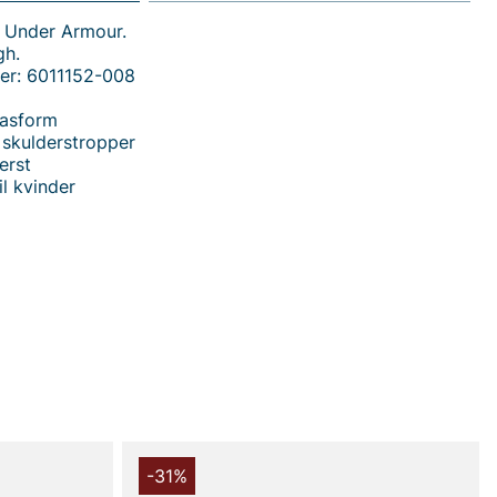
a Under Armour.
gh.
er: 6011152-008
pasform
 skulderstropper
erst
il kvinder
 handler i vores webshop. Besøg også vores butik i
s mere på
www.vfo.se
-31%