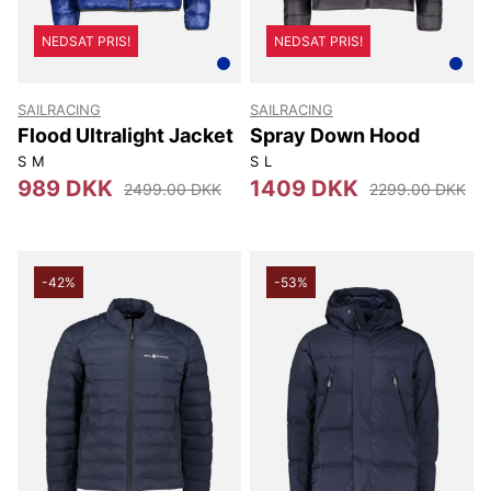
NEDSAT PRIS!
NEDSAT PRIS!
SAILRACING
SAILRACING
Flood Ultralight Jacket
Spray Down Hood
S
M
S
L
989 DKK
1409 DKK
2499.00 DKK
2299.00 DKK
-42%
-53%