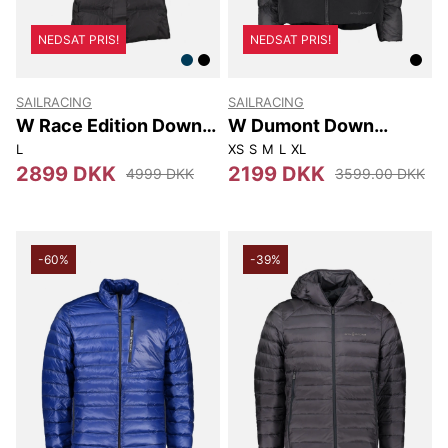
NEDSAT PRIS!
NEDSAT PRIS!
SAILRACING
SAILRACING
W Race Edition Down
W Dumont Down
Parka
Jacket
L
XS
S
M
L
XL
2899 DKK
2199 DKK
4999 DKK
3599.00 DKK
-60%
-39%