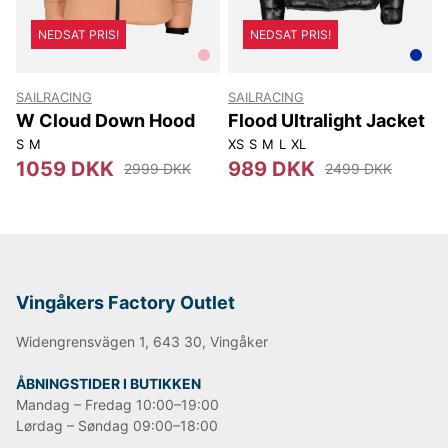
NEDSAT PRIS!
NEDSAT PRIS!
SAILRACING
SAILRACING
W Cloud Down Hood
Flood Ultralight Jacket
S
M
XS
S
M
L
XL
1059 DKK
989 DKK
2999 DKK
2499 DKK
Vingåkers Factory Outlet
Widengrensvägen 1, 643 30, Vingåker
ÅBNINGSTIDER I BUTIKKEN
Mandag – Fredag 10:00–19:00
Lørdag – Søndag 09:00–18:00