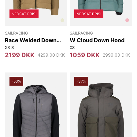
NEDSAT PRIS!
NEDSAT PRIS!
SAILRACING
SAILRACING
Race Welded Down
W Cloud Down Hood
Hood
XS
S
XS
2199 DKK
1059 DKK
4299.00 DKK
2999.00 DKK
-53%
-37%