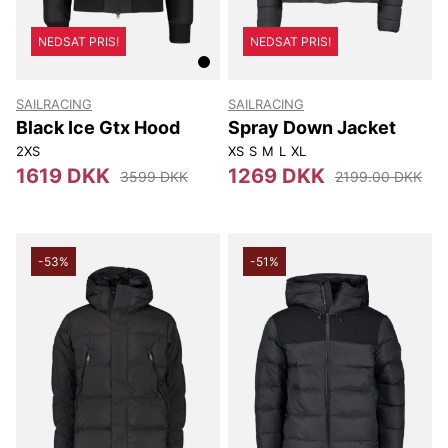
NEDSAT PRIS!
NEDSAT PRIS!
SAILRACING
SAILRACING
Black Ice Gtx Hood
Spray Down Jacket
2XS
XS
S
M
L
XL
1619 DKK
1269 DKK
3599 DKK
2199.00 DKK
-53%
-51%