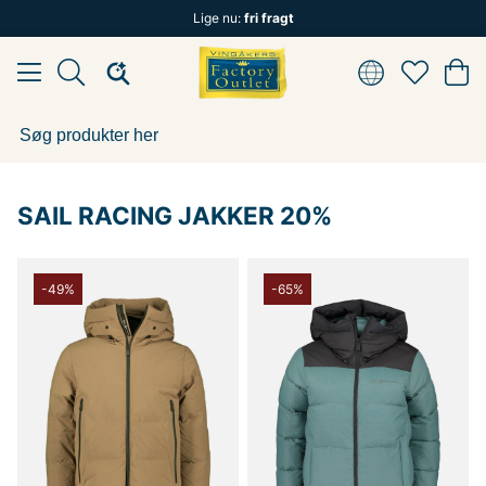
Lige nu:
fri fragt
SAIL RACING JAKKER 20%
-49%
-65%