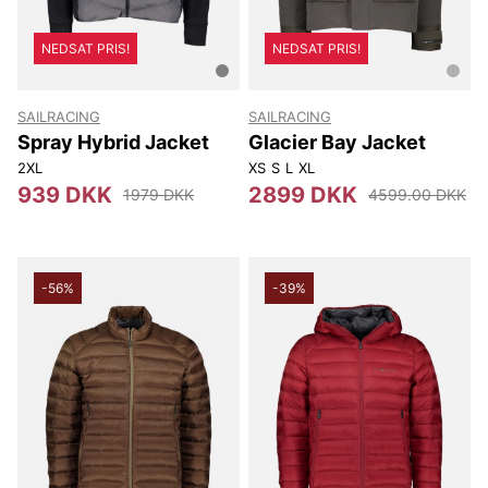
NEDSAT PRIS!
NEDSAT PRIS!
SAILRACING
SAILRACING
Spray Hybrid Jacket
Glacier Bay Jacket
2XL
XS
S
L
XL
939 DKK
2899 DKK
1979 DKK
4599.00 DKK
-56%
-39%