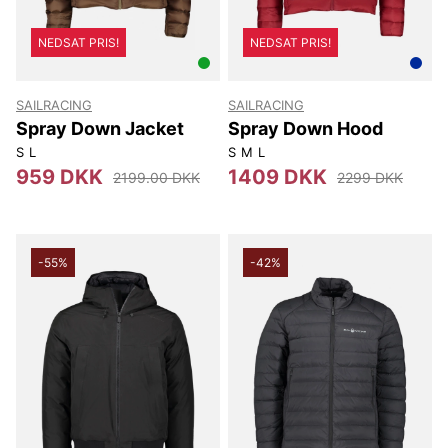
NEDSAT PRIS!
NEDSAT PRIS!
SAILRACING
SAILRACING
Spray Down Jacket
Spray Down Hood
S
L
S
M
L
959 DKK
1409 DKK
2199.00 DKK
2299 DKK
-55%
-42%