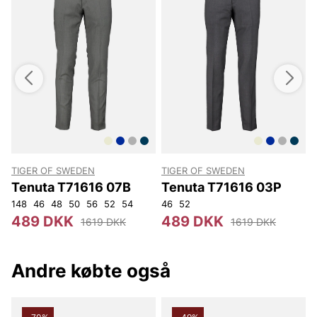
TIGER OF SWEDEN
TIGER OF SWEDEN
T
Tenuta T71616 07B
Tenuta T71616 03P
148
46
48
50
56
52
54
46
52
4
489 DKK
489 DKK
1619 DKK
1619 DKK
Andre købte også