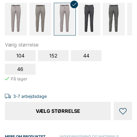
Vælg størrelse
104
152
44
46
3-7 arbejdsdage
VÆLG STØRRELSE
MERE OM PRODUKTET
VASKEANVISNING OG MATERIALE