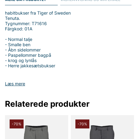
habitbukser fra Tiger of Sweden
Tenuta.
Tygnummer: T71616
Färgkod: 01A
- Normal talje
- Smalle ben
- Åbn sidelommer
- Paspellommer bagpå
- krog og lynlås
- Herre jakkesætsbukser
Læs mere
Tak fordi du handler i vores webshop. Besøg også vores butik i
Vingåker.
Læs mere på
www.vfo.se
Relaterede produkter
-70%
-70%