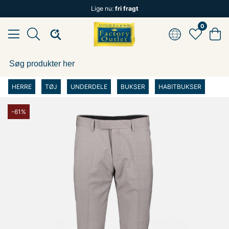
Lige nu:
fri fragt
0
HERRE
TØJ
UNDERDELE
BUKSER
HABITBUKSER
-61%