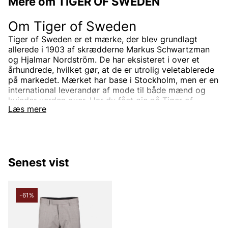
Mere om TIGER OF SWEDEN
Om Tiger of Sweden
Tiger of Sweden er et mærke, der blev grundlagt
allerede i 1903 af skrædderne Markus Schwartzman
og Hjalmar Nordström. De har eksisteret i over et
århundrede, hvilket gør, at de er utrolig veletablerede
på markedet. Mærket har base i Stockholm, men er en
international leverandør af mode til både mænd og
kvinder verden over. Har du fået øje på Tiger of
Læs mere
Swedens sortiment endnu? Vi tilbyder Tiger of
Swedens produkter til en virkelig fordelagtig pris!
Tiger of Sweden-sortimentet
Designerbrandet Tiger of Sweden er minimalistisk,
Senest vist
tidløs og moderne. Produkterne er som regel
ensfarvede og forbundet med skandinavisk mode. Alle
produkter designes i det stockholmsbaserede studie,
men de samarbejder også med branchens bedste
-61%
leverandører, som de udvikler unikke modekollektioner
sammen med. Velklædt mode er helt enkelt Tiger of
Swedens signatur.