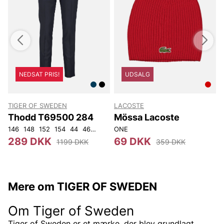
NEDSAT PRIS!
UDSALG
TIGER OF SWEDEN
LACOSTE
T
Thodd T69500 284
Mössa Lacoste
146
148
152
154
44
46
48
50
ONE
52
54
56
92
104
4
289 DKK
69 DKK
1199 DKK
359 DKK
Mere om TIGER OF SWEDEN
Om Tiger of Sweden
Tiger of Sweden er et mærke, der blev grundlagt