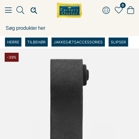
0
HERRE
TILBEHØR
JAKKESÆTSACCESSORIES
SLIPSER
-39%