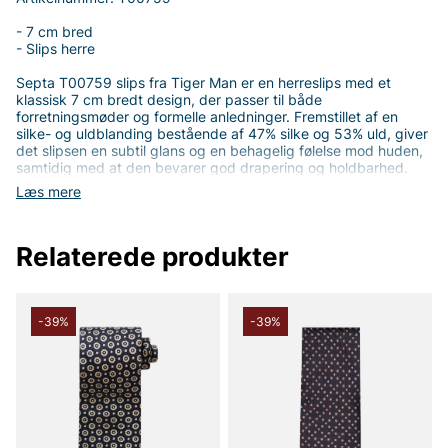
- 7 cm bred
- Slips herre
Septa T00759 slips fra Tiger Man er en herreslips med et
klassisk 7 cm bredt design, der passer til både
forretningsmøder og formelle anledninger. Fremstillet af en
silke- og uldblanding bestående af 47% silke og 53% uld, giver
det slipsen en subtil glans og en behagelig følelse mod huden,
samtidig med at den bevarer god drapering og holdbarhed.
Den alsidige bredde på 7 cm gør den let at kombinere med de
Læs mere
fleste skjorter og jakker, og den passer lige så godt til mørk
jakkesæt som til mere afslappede sæt til hverdagsarbejde.
Relaterede produkter
Det tidløse design og det bløde stof giver et pænt,
professionelt look uden at være overdreven.
Materialeblandingen giver både komfort og langvarig
formholdenhed, så slipsen bevarer sin stil og farve gennem
mange dages brug. Septa T00759 fra Tiger Man er et
-39%
-39%
pålideligt valg for dig, der søger en veldesignet slips med god
kvalitet og langvarig anvendelighed. En praktisk og stilfuld
investering, der løfter din forretningsgarderobe - vælg Septa
T00759 og knyt din look med selvtillid.
Tak fordi du handler i vores webshop. Besøg os også i vores