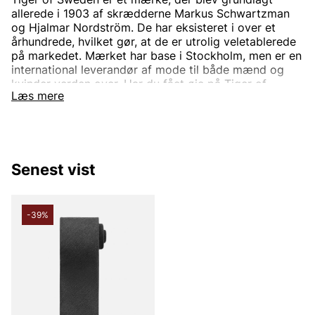
allerede i 1903 af skrædderne Markus Schwartzman
og Hjalmar Nordström. De har eksisteret i over et
århundrede, hvilket gør, at de er utrolig veletablerede
på markedet. Mærket har base i Stockholm, men er en
international leverandør af mode til både mænd og
kvinder verden over. Har du fået øje på Tiger of
Læs mere
Swedens sortiment endnu? Vi tilbyder Tiger of
Swedens produkter til en virkelig fordelagtig pris!
Tiger of Sweden-sortimentet
Designerbrandet Tiger of Sweden er minimalistisk,
Senest vist
tidløs og moderne. Produkterne er som regel
ensfarvede og forbundet med skandinavisk mode. Alle
produkter designes i det stockholmsbaserede studie,
men de samarbejder også med branchens bedste
-39%
leverandører, som de udvikler unikke modekollektioner
sammen med. Velklædt mode er helt enkelt Tiger of
Swedens signatur.
Gennem årene er produktsortimentet blevet bredere,
og særligt udvalget til mænd. I dag kan du finde både
Tiger of Sweden herreskjorter og Tiger of Sweden