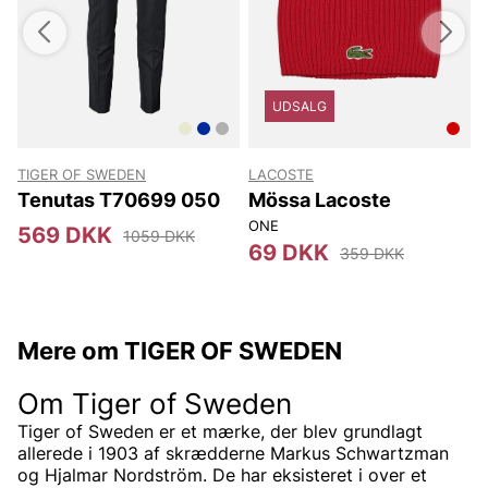
UDSALG
TIGER OF SWEDEN
LACOSTE
Tenutas T70699 050
Mössa Lacoste
ONE
3
569 DKK
1059 DKK
69 DKK
359 DKK
Mere om TIGER OF SWEDEN
Om Tiger of Sweden
Tiger of Sweden er et mærke, der blev grundlagt
allerede i 1903 af skrædderne Markus Schwartzman
og Hjalmar Nordström. De har eksisteret i over et