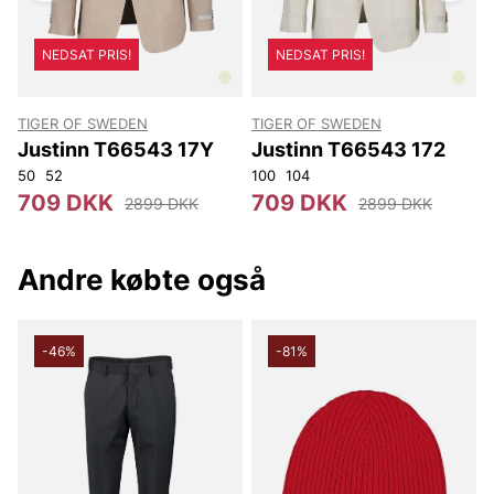
NEDSAT PRIS!
NEDSAT PRIS!
TIGER OF SWEDEN
TIGER OF SWEDEN
T
Justinn T66543 17Y
Justinn T66543 172
50
52
100
104
4
709 DKK
709 DKK
2899 DKK
2899 DKK
Andre købte også
-46%
-81%