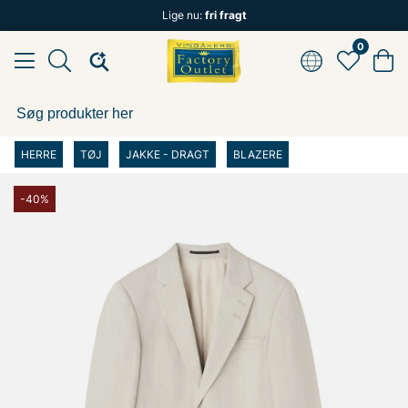
Lige nu:
fri fragt
0
HERRE
TØJ
JAKKE - DRAGT
BLAZERE
-40%