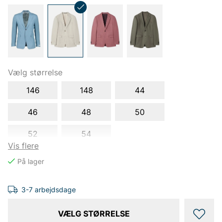
Vælg størrelse
146
148
44
46
48
50
52
54
Vis flere
3-7 arbejdsdage
VÆLG STØRRELSE