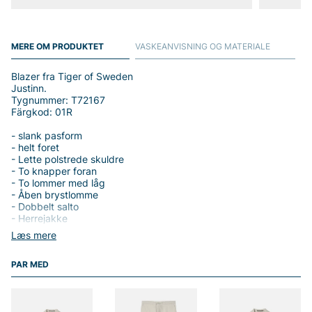
MERE OM PRODUKTET
VASKEANVISNING OG MATERIALE
Blazer fra Tiger of Sweden
Justinn.
Tygnummer: T72167
Färgkod: 01R
- slank pasform
- helt foret
- Lette polstrede skuldre
- To knapper foran
- To lommer med låg
- Åben brystlomme
- Dobbelt salto
- Herrejakke
Læs mere
PAR MED
Tak fordi du handler i vores webshop. Besøg også vores butik i
Vingåker.
Læs mere på
www.vfo.se