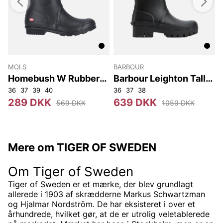
MOLS
BARBOUR
Homebush W Rubber
Barbour Leighton Tall
Boot
Welly
36
37
39
40
36
37
38
289 DKK
639 DKK
569 DKK
1059 DKK
Mere om TIGER OF SWEDEN
Om Tiger of Sweden
Tiger of Sweden er et mærke, der blev grundlagt
allerede i 1903 af skrædderne Markus Schwartzman
og Hjalmar Nordström. De har eksisteret i over et
århundrede, hvilket gør, at de er utrolig veletablerede