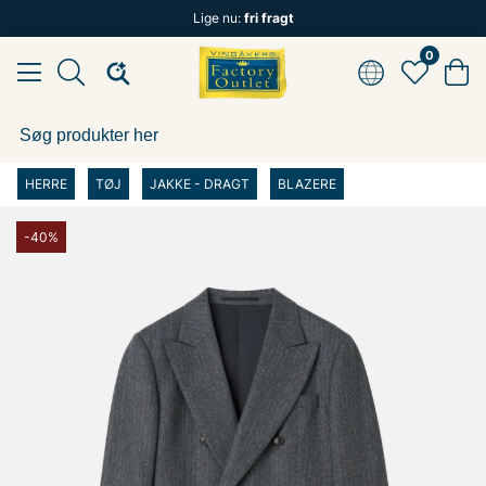
Lige nu:
fri fragt
0
HERRE
TØJ
JAKKE - DRAGT
BLAZERE
-40%