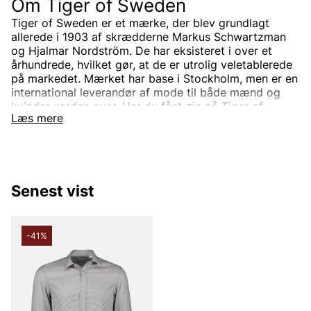
Om Tiger of Sweden
Tiger of Sweden er et mærke, der blev grundlagt
allerede i 1903 af skrædderne Markus Schwartzman
og Hjalmar Nordström. De har eksisteret i over et
århundrede, hvilket gør, at de er utrolig veletablerede
på markedet. Mærket har base i Stockholm, men er en
international leverandør af mode til både mænd og
kvinder verden over. Har du fået øje på Tiger of
Læs mere
Swedens sortiment endnu? Vi tilbyder Tiger of
Swedens produkter til en virkelig fordelagtig pris!
Tiger of Sweden-sortimentet
Designerbrandet Tiger of Sweden er minimalistisk,
Senest vist
tidløs og moderne. Produkterne er som regel
ensfarvede og forbundet med skandinavisk mode. Alle
produkter designes i det stockholmsbaserede studie,
men de samarbejder også med branchens bedste
-41%
leverandører, som de udvikler unikke modekollektioner
sammen med. Velklædt mode er helt enkelt Tiger of
Swedens signatur.
Gennem årene er produktsortimentet blevet bredere,
og særligt udvalget til mænd. I dag kan du finde både