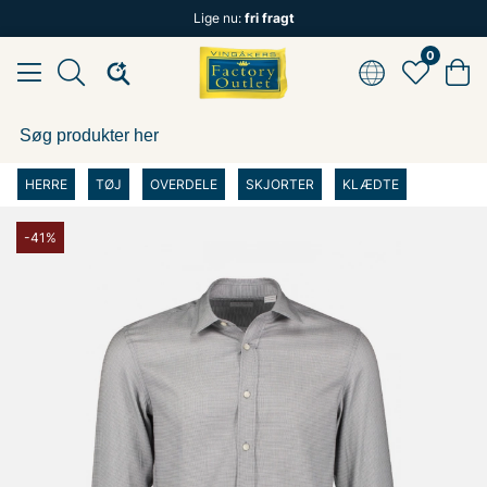
Lige nu:
fri fragt
0
HERRE
TØJ
OVERDELE
SKJORTER
KLÆDTE
-41%