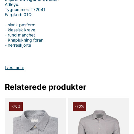
Adleyx.
Tygnummer: T72041
Färgkod: 01Q
- slank pasform
- klassisk krave
- rund manchet
- Knaplukning foran
- herreskjorte
Læs mere
Tak fordi du handler i vores webshop. Besøg også vores butik i
Vingåker.
Læs mere på
www.vfo.se
Relaterede produkter
-70%
-70%