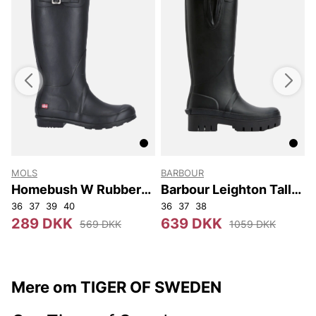
MOLS
BARBOUR
Homebush W Rubber
Barbour Leighton Tall
Boot
Welly
36
37
39
40
36
37
38
289 DKK
639 DKK
569 DKK
1059 DKK
Mere om TIGER OF SWEDEN