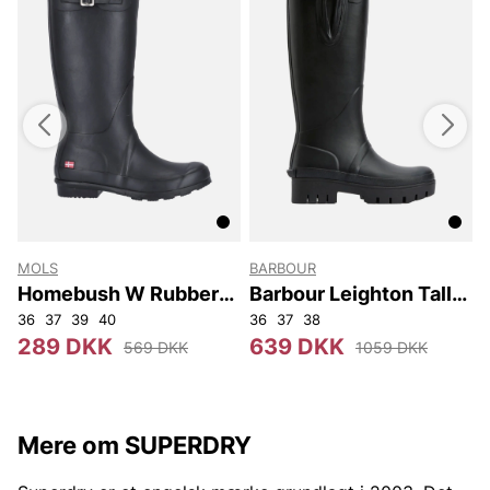
MOLS
BARBOUR
Homebush W Rubber
Barbour Leighton Tall
Boot
Welly
36
37
39
40
36
37
38
289 DKK
639 DKK
569 DKK
1059 DKK
Mere om SUPERDRY