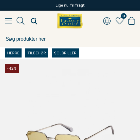
Lige nu:
fri fragt
0
HERRE
TILBEHØR
SOLBRILLER
-42%