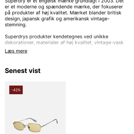
Superdry er et engelsk mærke grundlagt i 2003. Det
er et moderne og spændende mærke, der fokuserer
på produkter af høj kvalitet. Mærket blander britisk
design, japansk grafik og amerikansk vintage-
stemning.
Superdrys produkter kendetegnes ved unikke
dekorationer, materialer af høj kvalitet, vintage-vask
og figursyet pasform. Det er dette, der gør mærket så
Læs mere
unikt og elsket af mange.
Senest vist
-42%