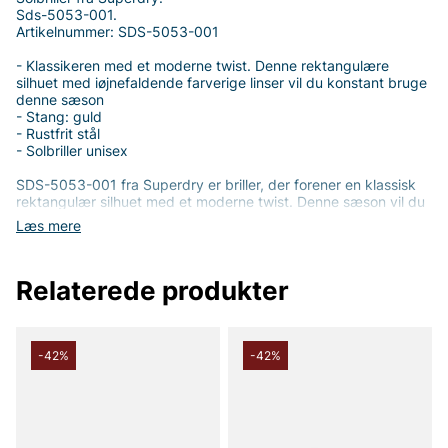
Sds-5053-001.
Artikelnummer: SDS-5053-001
- Klassikeren med et moderne twist. Denne rektangulære
silhuet med iøjnefaldende farverige linser vil du konstant bruge
denne sæson
- Stang: guld
- Rustfrit stål
- Solbriller unisex
SDS-5053-001 fra Superdry er briller, der forener en klassisk
rektangulær silhuet med et moderne twist. Denne sæson vil du
bruge dem igen og igen takket være den iøjnefaldende
Læs mere
farverige linse, der løfter hvert outfit. Brillerne er unisex, hvilket
gør dem til et fleksibelt supplement, der passer til både mænd
og kvinder samt en række forskellige ansigtsformer.
Relaterede produkter
Rammen er fremstillet af rustfrit stål og prydes af en
guldglinsende stang, der skaber en luksuriøs kontrast. Den
holdbare konstruktion og den rene geometri giver en stil, der
føles opdateret uden at miste sin tidløse følelse. Den
-42%
-42%
rektangulære form gør det nemt at matche brillerne med både
hverdagsbeklædning og mere farverige looks.
Vælg SDS-5053-001, hvis du ønsker et par solbriller, der
kombinerer funktion og stil. Den unikke blanding af