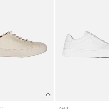
LV
GANT