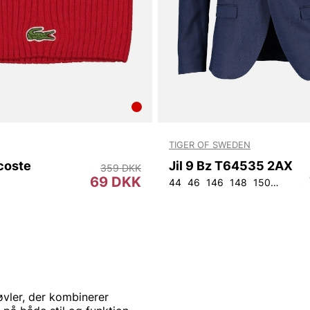
TIGER OF SWEDEN
coste
Jil 9 Bz T64535 2AX
359 DKK
69 DKK
44
46
146
148
150
152
9
vler, der kombinerer