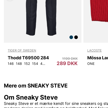
TIGER OF SWEDEN
LACOSTE
Thodd T69500 284
Mössa La
1199 DKK
289 DKK
146
148
152
154
44
46
48
50
52
54
56
92
ONE
104
Mere om SNEAKY STEVE
Om Sneaky Steve
Sneaky Steve er et mærke kendt for sine sneakers og stø