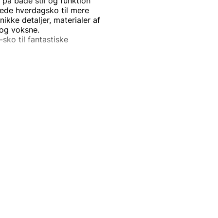
å både stil og funktion
ppede hverdagsko til mere
kke detaljer, materialer af
 og voksne.
sko til fantastiske
, uden at sprænge