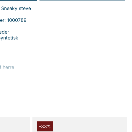
a Sneaky steve
er: 1000789
æder
syntetisk
m
l herre
 handler i vores webshop. Besøg også vores butik i
s mere på
www.vfo.se
-33%