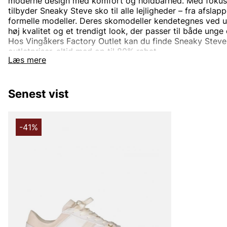
moderne design med komfort og holdbarhed. Med fokus p
tilbyder Sneaky Steve sko til alle lejligheder – fra afsla
formelle modeller. Deres skomodeller kendetegnes ved uni
høj kvalitet og et trendigt look, der passer til både unge
Hos Vingåkers Factory Outlet kan du finde Sneaky Steve-
outletpriser, altid med op til 80% rabat.
Læs mere
Find sneakers og støvler, der giver både komfort og stil
budgettet!
Senest vist
-41%