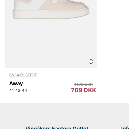
SNEAKY STEVE
Away
1199 DKK
709 DKK
41
43
44
Vingåkers Factory Outlet
In