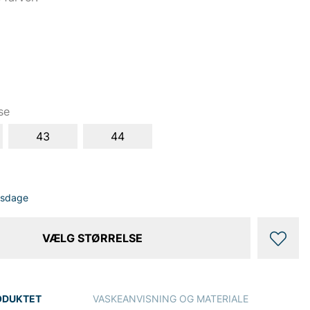
se
43
44
dsdage
VÆLG STØRRELSE
ODUKTET
VASKEANVISNING OG MATERIALE