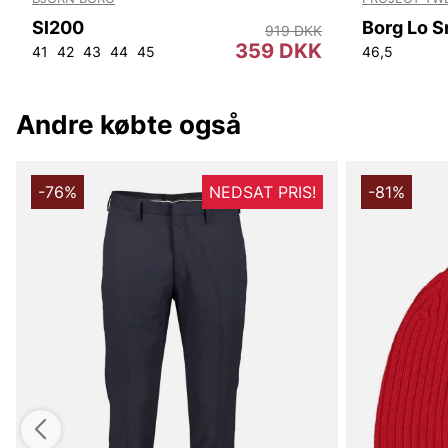
Sl200
Borg Lo S
919 DKK
359 DKK
41
42
43
44
45
46,5
Andre købte også
-76%
NEDSAT PRIS!
-81%