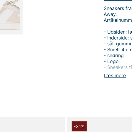
Sneakers fr
Away.
Artikelnumm
- Udsiden: l
- Inderside: 
- sål: gummi
- Smelt 4 c
- snøring
- Logo
- Sneakers ti
Læs mere
Tak fordi du
Vingåker.
Læ
-31%