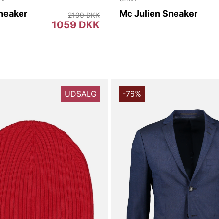
neaker
Mc Julien Sneaker
2199 DKK
1059 DKK
UDSALG
-76%