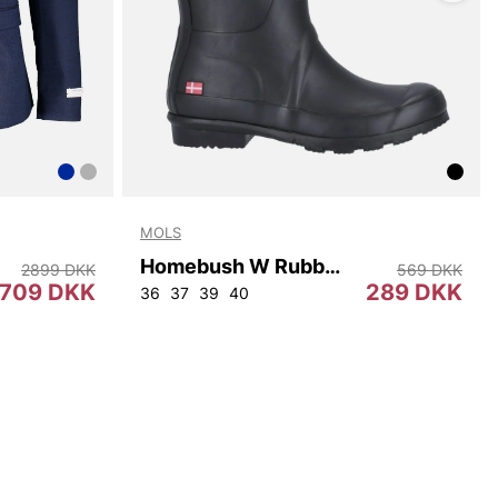
MOLS
Homebush W Rubber Boot
2899 DKK
569 DKK
709 DKK
289 DKK
2
96
100
104
108
36
37
39
40