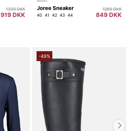
Joree Sneaker
1339 DKK
1269 DKK
919 DKK
849 DKK
40
41
42
43
44
-49%