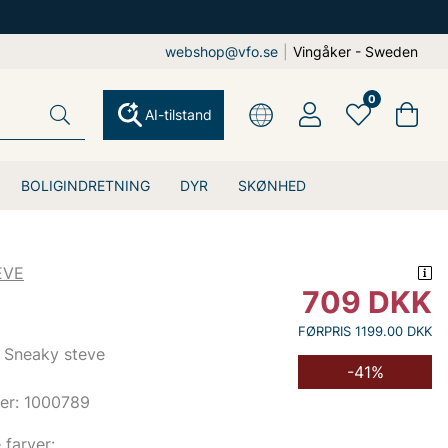
webshop@vfo.se
|
Vingåker - Sweden
0
AI-tilstand
BOLIGINDRETNING
DYR
SKØNHED
EVE
709
DKK
FØRPRIS 1199.00 DKK
a Sneaky steve
-41%
er: 1000789
e farver: