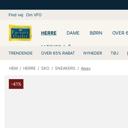
Find vej
Om VFO
HERRE
DAME
BØRN
OVER 
MÆRKER A-Ö
TRENDENDE
OVER 65% RABAT
NYHEDER
TØJ
HEM
/
HERRE
/
SKO
/
SNEAKERS
/
Away
-41%