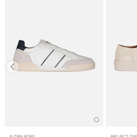
BJÖRN BORG
PROJECT TW