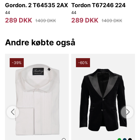
Gordon. 2 T64535 2AX
Tordon T67246 224
44
44
4
289 DKK
289 DKK
1409 DKK
1409 DKK
Andre købte også
-39%
-60%