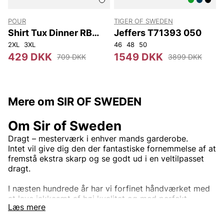
POUR
TIGER OF SWEDEN
T
Shirt Tux Dinner RB
Jeffers T71393 050
Smokingskjorta
2XL
3XL
46
48
50
429 DKK
1549 DKK
709 DKK
3899 DKK
Mere om SIR OF SWEDEN
Om Sir of Sweden
Dragt – mesterværk i enhver mands garderobe.
Intet vil give dig den der fantastiske fornemmelse af at
fremstå ekstra skarp og se godt ud i en veltilpasset
dragt.
I næsten hundrede år har vi forfinet håndværket med
at lave jakkesæt af høj kvalitet og med perfekt
Læs mere
pasform. Ved at arbejde med stoffer fra nogle af
verdens bedste leverandører, såsom Loro Piana, Vitale