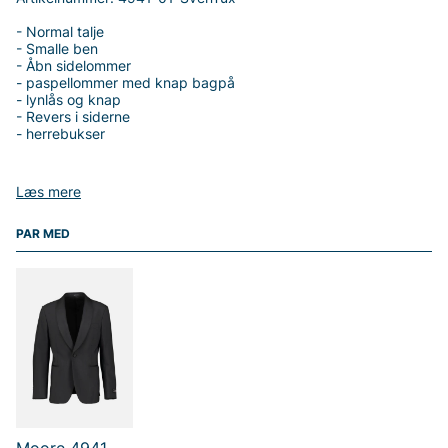
- Normal talje
- Smalle ben
- Åbn sidelommer
- paspellommer med knap bagpå
- lynlås og knap
- Revers i siderne
- herrebukser
Læs mere
Tak fordi du handler i vores webshop. Besøg også vores butik i
PAR MED
Vingåker.
Læs mere på
www.vfo.se