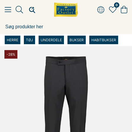
0
HERRE
TØJ
UNDERDELE
BUKSER
HABITBUKSER
-28%