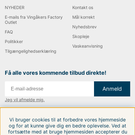
NYHEDER
Kontakt os
E-mails fra Vingåkers Factory
Mål korrekt
Outlet
Nyhedsbrev
FAQ
Skopleje
Politikker
Vaskeanvisning
Tilgængelighedserklæring
Få alle vores kommende tilbud direkte!
Anmeld
Jeg vil afmelde mig.
Vi findes i:
Danmark
|
Finland
|
Sverige
Vi bruger cookies til at forbedre vores hjemmeside
Følg os på vores sociale medier.
og for at kunne give dig en bedre oplevelse. Ved at
fortsætte med at bruge hjemmesiden accepterer du