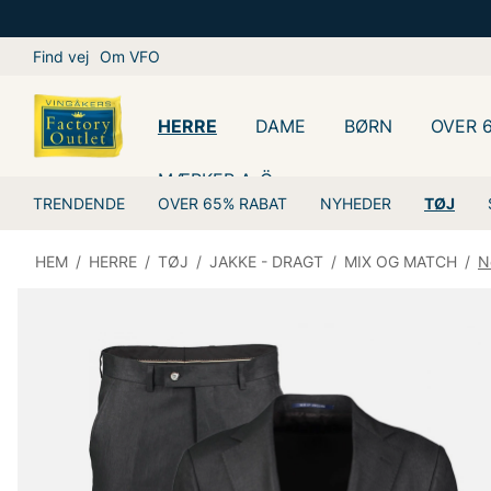
Find vej
Om VFO
HERRE
DAME
BØRN
OVER 
MÆRKER A-Ö
TRENDENDE
OVER 65% RABAT
NYHEDER
TØJ
HEM
/
HERRE
/
TØJ
/
JAKKE - DRAGT
/
MIX OG MATCH
/
N