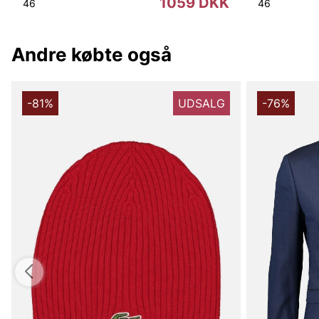
1059 DKK
46
46
Andre købte også
-81%
UDSALG
-76%