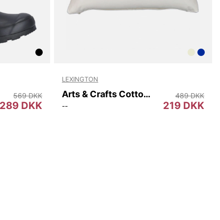
LEXINGTON
Arts & Crafts Cotton Twill Pillow Cover
569 DKK
489 DKK
289 DKK
219 DKK
--