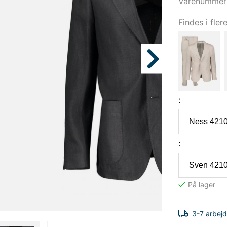
Varenummer:
Findes i fler
:
:
3-7 arbej