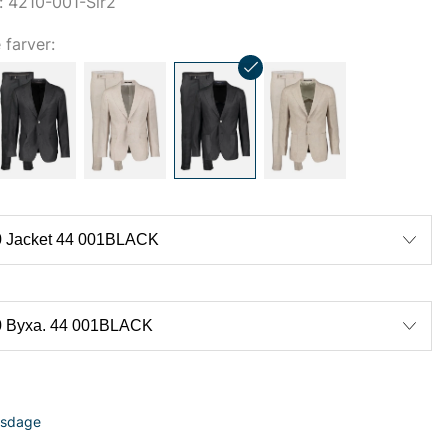
 4210-001-Sir2
e farver:
dsdage