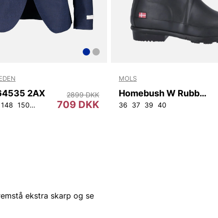
WEDEN
MOLS
T64535 2AX
Homebush W Rubber Boot
2899 DKK
709 DKK
148
150
152
92
96
100
104
108
36
37
39
40
fremstå ekstra skarp og se