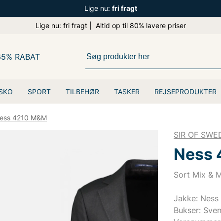
Lige nu:
fri fragt
Lige nu: fri fragt | Altid op til 80% lavere priser
65% RABAT
SKO
SPORT
TILBEHØR
TASKER
REJSEPRODUKTER
ess 4210 M&M
SIR OF SWE
Ness
Sort Mix & M
Jakke: Ness
Bukser: Sve