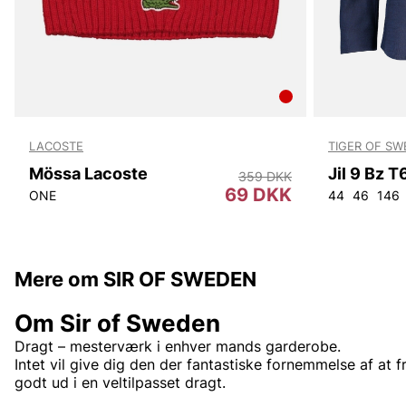
LACOSTE
TIGER OF S
Mössa Lacoste
Jil 9 Bz 
359 DKK
69 DKK
ONE
44
46
146
Mere om SIR OF SWEDEN
Om Sir of Sweden
Dragt – mesterværk i enhver mands garderobe.
Intet vil give dig den der fantastiske fornemmelse af at 
godt ud i en veltilpasset dragt.