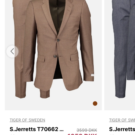
TIGER OF SWEDEN
TIGER OF S
S.Jerretts T70662 1DA
3599 DKK