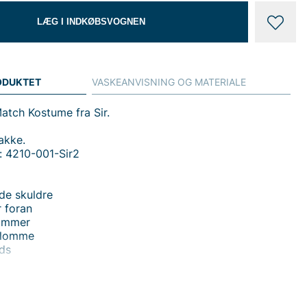
LÆG I INDKØBSVOGNEN
ODUKTET
VASKEANVISNING OG MATERIALE
atch Kostume fra Sir.
akke.
 4210-001-Sir2
ede skuldre
 foran
lommer
tlomme
ids
e
kser..
 4210-SIR2.V2