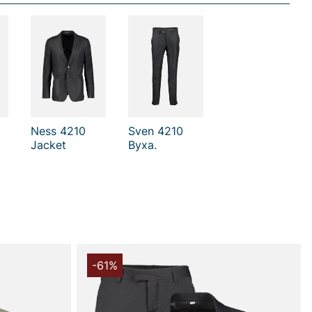
je
lommer
t lommer med knap bagpå
nlås gylf
 kostume herre
 handler i vores webshop. Besøg os også i vores butik i
s mere på
www.vfo.se
Ness 4210
Sven 4210
Jacket
Byxa.
-61%