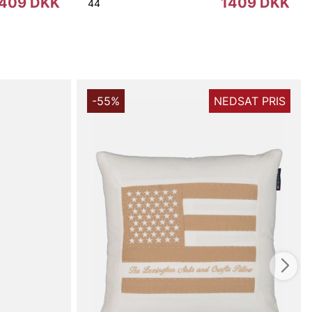
409 DKK
1409 DKK
44
-55%
NEDSAT PRIS