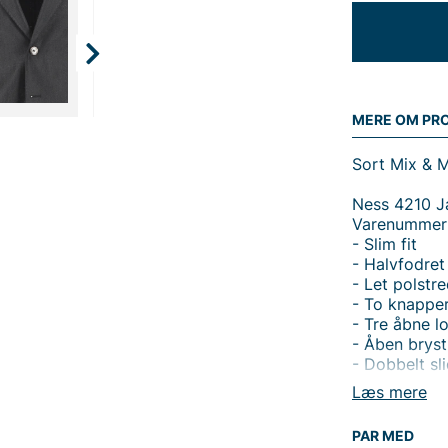
MERE OM PR
Sort Mix & M
Ness 4210 J
Varenummer:
- Slim fit
- Halvfodret
- Let polstr
- To knapper
- Tre åbne 
- Åben brys
- Dobbelt sl
- Jakke herr
Læs mere
Sven 4210 Bu
PAR MED
Varenummer: