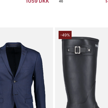
1059 DKK
1
46
-49%