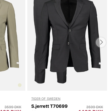
TIGER OF SWEDEN
S.jerrett T70699
3599 DKK
3599 DKK