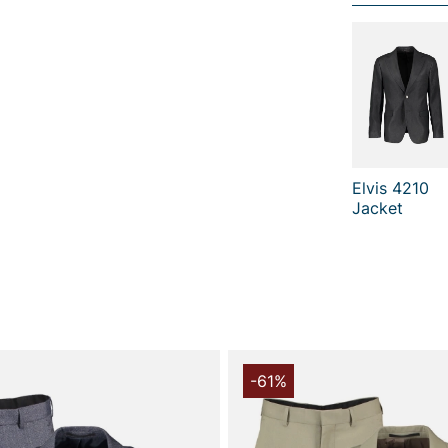
- Normal tal
- Smalle ben
- Åbne side
- Paspolere
- Knap og ly
- Bukser til
Tak fordi du
Vingåker.
Læ
Elvis 4210
Jacket
-61%