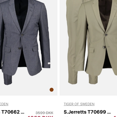
WEDEN
TIGER OF SWEDEN
S.Jerretts T70662 231
S.Jerretts T70699 46B
3599 DKK