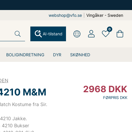
webshop@vfo.se
|
Vingåker - Sweden
0
AI-tilstand
BOLIGINDRETNING
DYR
SKØNHED
DEN
2968
DKK
 4210 M&M
FØRPRIS DKK
atch Kostume fra Sir.
 4210 Jakke.
n 4210 Bukser