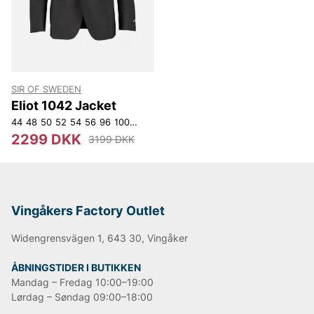
SIR OF SWEDEN
Eliot 1042 Jacket
44
48
50
52
54
56
96
100
104
108
112
152
D100
148
150
D116
D96
2299 DKK
3199 DKK
Vingåkers Factory Outlet
Widengrensvägen 1, 643 30, Vingåker
ÅBNINGSTIDER I BUTIKKEN
Mandag – Fredag 10:00–19:00
Lørdag – Søndag 09:00–18:00