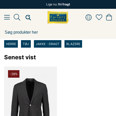
Lige nu:
fri fragt
HERRE
TØJ
JAKKE - DRAGT
BLAZERE
Senest vist
-28%