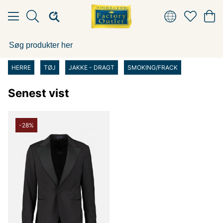
HERRE
TØJ
JAKKE - DRAGT
SMOKING/FRACK
Senest vist
-28%