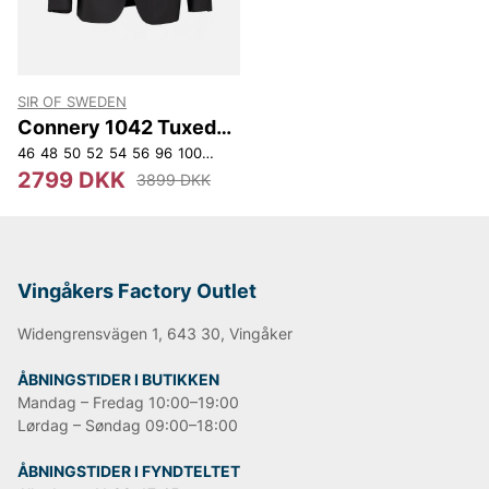
SIR OF SWEDEN
Connery 1042 Tuxedo
Jacket
46
48
50
52
54
56
96
100
104
108
112
150
152
2799 DKK
3899 DKK
Vingåkers Factory Outlet
Widengrensvägen 1, 643 30, Vingåker
ÅBNINGSTIDER I BUTIKKEN
Mandag – Fredag 10:00–19:00
Lørdag – Søndag 09:00–18:00
ÅBNINGSTIDER I FYNDTELTET