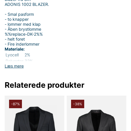
ADONIS 1002 BLAZER.
- Smal pasform
- to knapper
- lommer med klap
- Åben brystlomme
%%replace-DK-2%%
- helt foret
- Fire inderlommer
Materiale:
Lyocell
2%
Polyester
32%
Læs mere
Uld
66%
Vaskeanvisning:
kemisk rensning
Relaterede produkter
Tøjet i størrelse 48 er 74 cm langt
Tak fordi du handler i vores webshop. Besøg også vores butik i
Vingåker.
Læs mere på
Tøjet i størrelse 48 er 74 cm
langtreplace-DK-21%%%
-87%
-38%