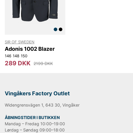
Lee
NN07
Björn Borg
Replay
Oscar Jacobson
SIR OF SWEDEN
Adonis 1002 Blazer
146
148
150
289 DKK
2199 DKK
Vingåkers Factory Outlet
Widengrensvägen 1, 643 30, Vingåker
ÅBNINGSTIDER I BUTIKKEN
Mandag – Fredag 10:00–19:00
Lørdag – Søndag 09:00–18:00