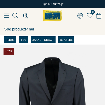
Lige nu:
fri fragt
0
HERRE
TØJ
JAKKE - DRAGT
BLAZERE
-87%