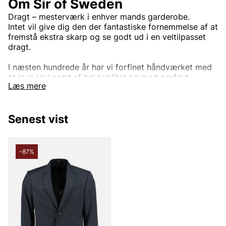
Om Sir of Sweden
Dragt – mesterværk i enhver mands garderobe.
Intet vil give dig den der fantastiske fornemmelse af at
fremstå ekstra skarp og se godt ud i en veltilpasset
dragt.
I næsten hundrede år har vi forfinet håndværket med
at lave jakkesæt af høj kvalitet og med perfekt
Læs mere
pasform. Ved at arbejde med stoffer fra nogle af
verdens bedste leverandører, såsom Loro Piana, Vitale
Barberis Canonico, Reda, Marling og Evans med flere,
Senest vist
vil vores jakkesæt ikke skuffe dig. Vi har jakkesæt til
alle anledninger, fra den daglige forretningsmand til
den dag, hvor du sandsynligvis vil se dit allerbedste
ud, din bryllupsdag. Eller hvis du bare vil være den
-87%
bedst klædte mand på arbejdet, til fester eller ved en
anden lejlighed. Opdag vores brede udvalg af
jakkesæt.
Andre populære mærker: