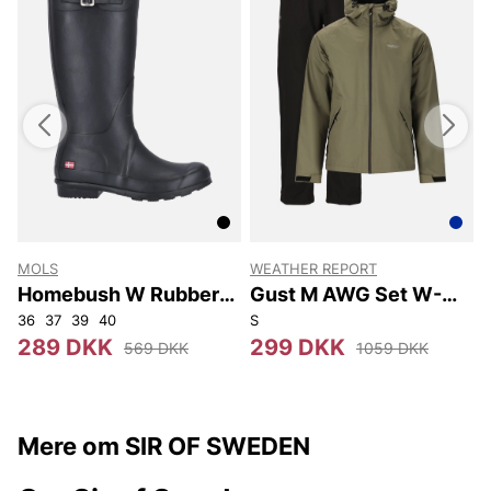
MOLS
WEATHER REPORT
e
Homebush W Rubber
Gust M AWG Set W-
Boot
Pro 10000
36
37
39
40
S
-
289 DKK
299 DKK
569 DKK
1059 DKK
Mere om SIR OF SWEDEN