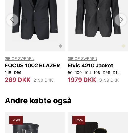
SIR OF SWEDEN
SIR OF SWEDEN
S
FOCUS 1002 BLAZER
Elvis 4210 Jacket
148
D96
96
100
104
108
D96
D100
D10
4
289 DKK
1979 DKK
2199 DKK
3199 DKK
Andre købte også
-49%
-72%