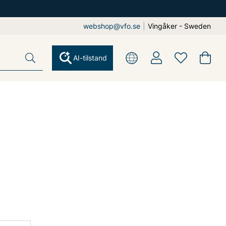
webshop@vfo.se
|
Vingåker - Sweden
AI-tilstand