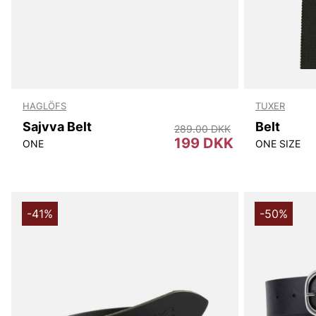
HAGLÖFS
TUXER
Sajvva Belt
Belt
289.00 DKK
199 DKK
ONE
ONE SIZE
-41%
-50%