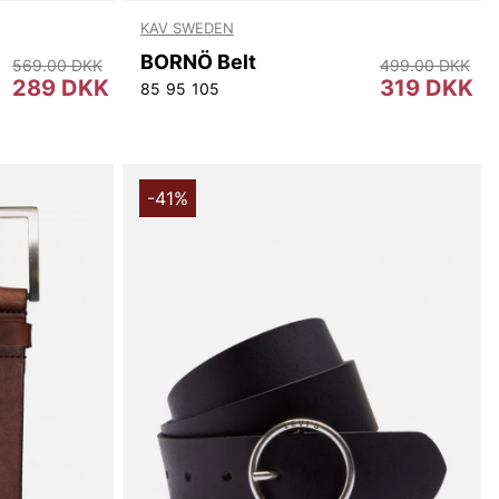
KAV SWEDEN
BORNÖ Belt
569.00 DKK
499.00 DKK
289 DKK
319 DKK
85
95
105
-41%