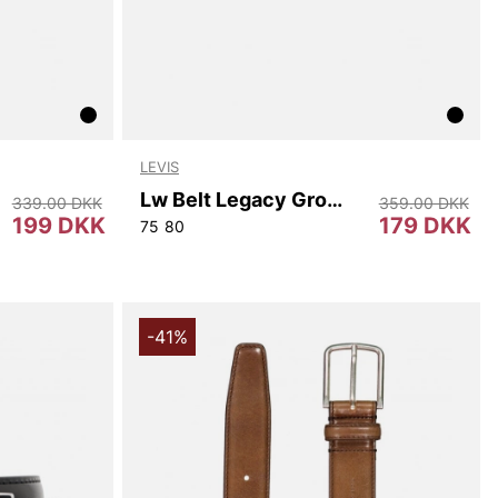
LEVIS
Lw Belt Legacy Group Ca
339.00 DKK
359.00 DKK
199 DKK
179 DKK
75
80
-41%