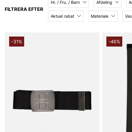
Hr. / Fru. / Barn
Afdeling
A
FILTRERA EFTER
Aktuel rabat
Materiale
Vas
-31%
-46%