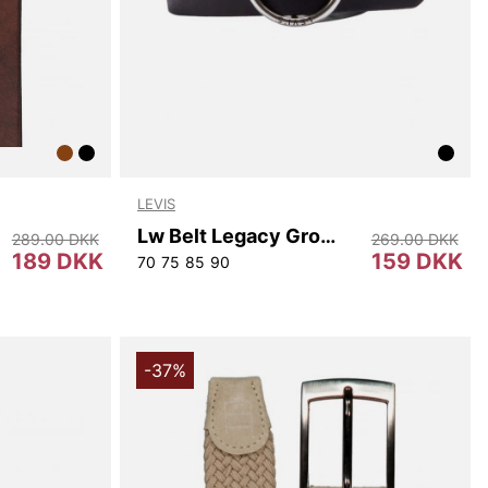
LEVIS
Lw Belt Legacy Group At
289.00 DKK
269.00 DKK
189 DKK
159 DKK
70
75
85
90
-37%