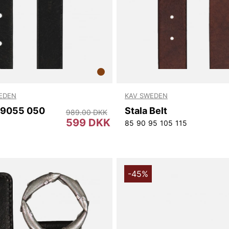
WEDEN
KAV SWEDEN
49055 050
Stala Belt
989.00 DKK
599 DKK
85
90
95
105
115
-45%