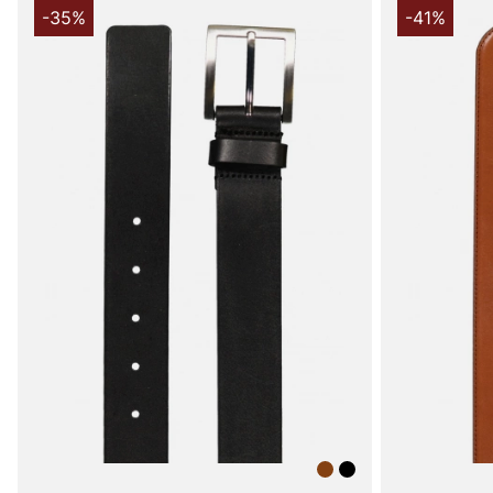
-35%
-41%