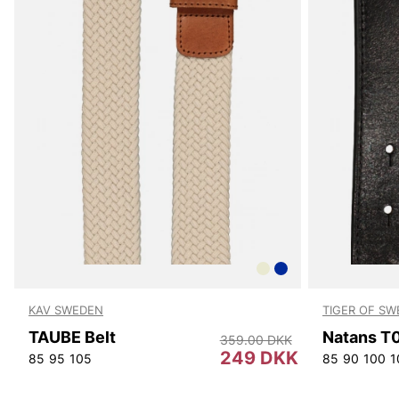
KAV SWEDEN
TIGER OF S
TAUBE Belt
Natans T
359.00 DKK
249 DKK
85
95
105
85
90
100
1