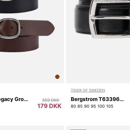
TIGER OF SWEDEN
Lw Belt Legacy Group Co
Bergstrom T63396 050
359 DKK
179 DKK
80
85
90
95
100
105