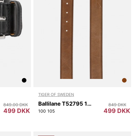
TIGER OF SWEDEN
Ballilane T52795 10N
849.00 DKK
849 DKK
499 DKK
499 DKK
100
105