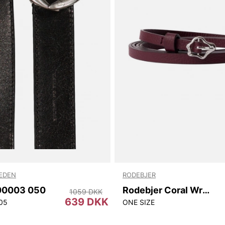
WEDEN
RODEBJER
00003 050
Rodebjer Coral Wrap Belt
1059 DKK
639 DKK
05
ONE SIZE