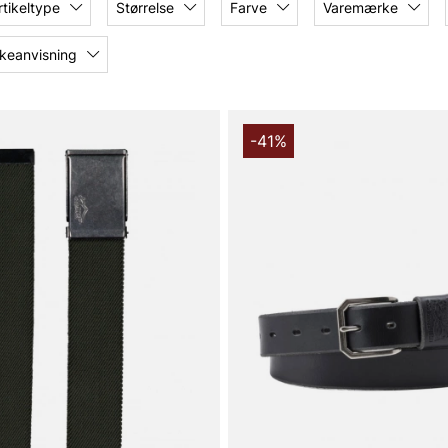
rtikeltype
Størrelse
Farve
Varemærke
keanvisning
-41%