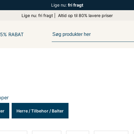
Lige nu:
fri fragt
Lige nu: fri fragt | Altid op til 80% lavere priser
65% RABAT
pper
ter
Herre
/
Tilbehor
/
Balter