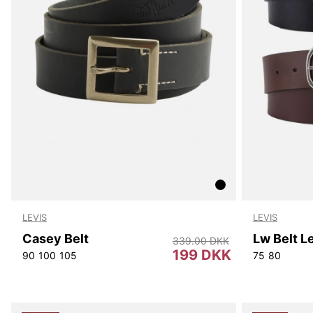
LEVIS
LEVIS
Casey Belt
339.00 DKK
199 DKK
90
100
105
75
80