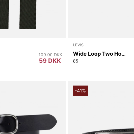
LEVIS
Wide Loop Two Horse Belt
109.00 DKK
59 DKK
85
-41%