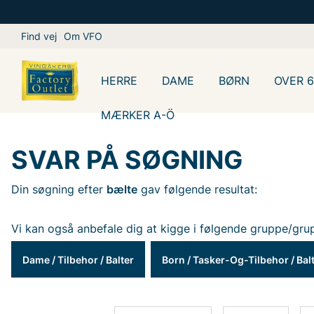
Find vej
Om VFO
HERRE
DAME
BØRN
OVER 
MÆRKER A-Ö
SVAR PÅ SØGNING
Din søgning efter
bælte
gav følgende resultat:
Vi kan også anbefale dig at kigge i følgende gruppe/gru
Dame
/
Tilbehor
/
Balter
Born
/
Tasker-Og-Tilbehor
/
Bal