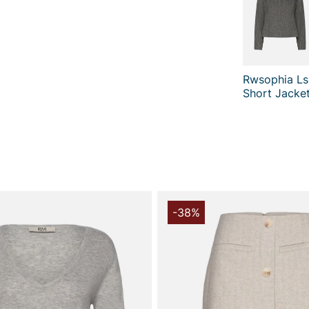
Rwsophia Ls
Short Jacke
-38%