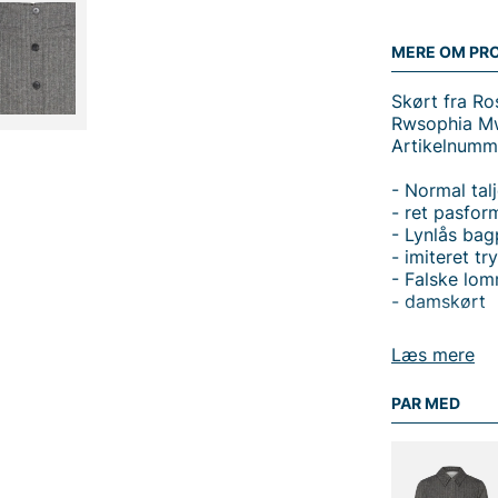
MERE OM PR
Skørt fra R
Rwsophia Mw
Artikelnumm
- Normal tal
- ret pasfor
- Lynlås bag
- imiteret t
- Falske lom
- damskørt
Læs mere
PAR MED
Tak fordi du
Vingåker.
Læ