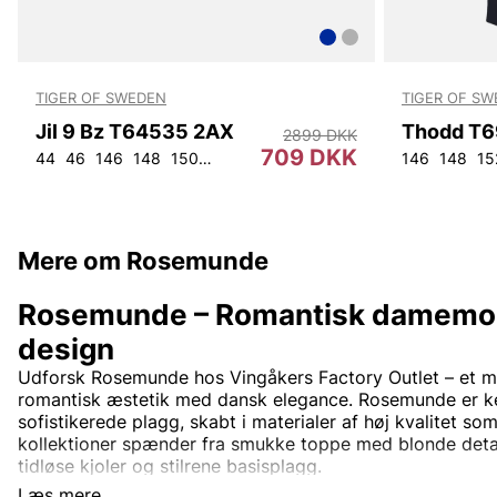
TIGER OF SWEDEN
TIGER OF S
Jil 9 Bz T64535 2AX
Thodd T6
2899 DKK
709 DKK
44
46
146
148
150
152
92
96
100
104
108
146
148
15
Mere om Rosemunde
Rosemunde – Romantisk damemo
design
Udforsk Rosemunde hos Vingåkers Factory Outlet – et m
romantisk æstetik med dansk elegance. Rosemunde er ke
sofistikerede plagg, skabt i materialer af høj kvalitet s
kollektioner spænder fra smukke toppe med blonde detalj
tidløse kjoler og stilrene basisplagg.
Læs mere