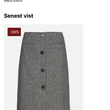
Rosemunde-design er tidløs og passer perfekt til kvinder
mellem komfort og stil. Med fokus på kvalitet og detaljer
nemt kan bruges både til hverdag og til fest.
Senest vist
Rosemunde – Feminint modetøj til outlet
-38%
På Vingåkers Factory Outlet finder du et nøje udvalgt so
fantastiske outletpriser. Lad dig inspirere af dansk des
med feminint tøj, der aldrig går af mode.