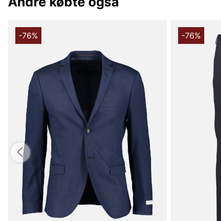
Andre købte også
-76%
-76%