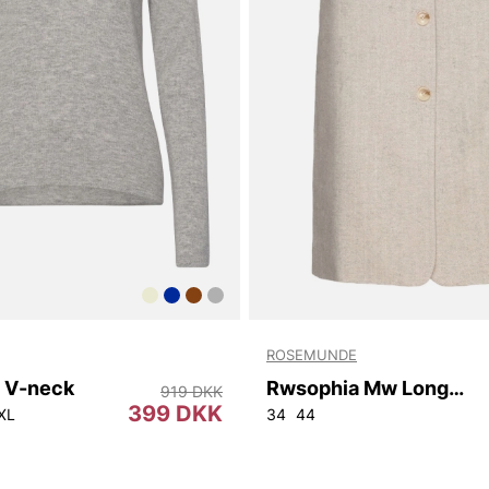
ROSEMUNDE
 V-neck
Rwsophia Mw Long Skirt
919 DKK
399 DKK
XL
34
44