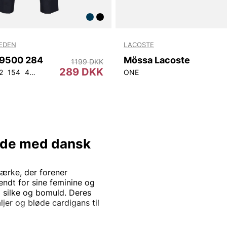
WEDEN
LACOSTE
9500 284
Mössa Lacoste
1199 DKK
289 DKK
2
154
44
46
48
50
52
54
56
92
ONE
104
de med dansk
ærke, der forener
ndt for sine feminine og
om silke og bomuld. Deres
er og bløde cardigans til