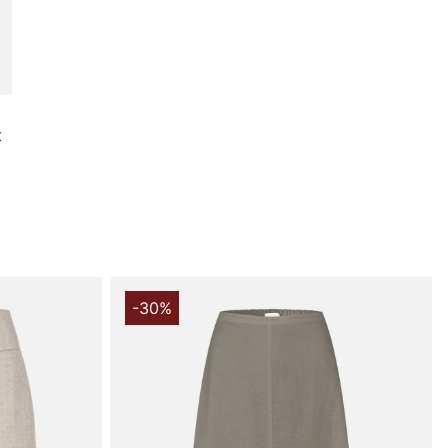
t
-30%