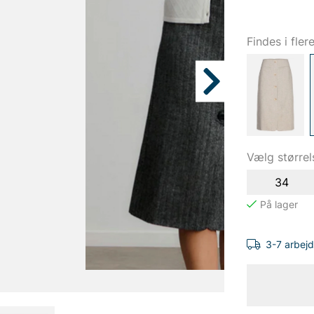
Findes i fler
Vælg størrel
34
3-7 arbej