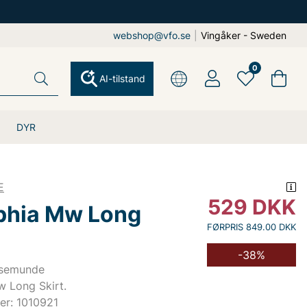
webshop@vfo.se
|
Vingåker - Sweden
0
AI-tilstand
DYR
E
529
DKK
hia Mw Long
FØRPRIS 849.00 DKK
-38%
osemunde
 Long Skirt.
er: 1010921