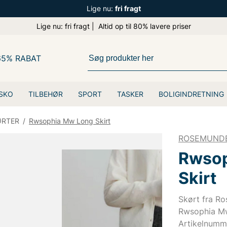
Lige nu:
fri fragt
Lige nu: fri fragt | Altid op til 80% lavere priser
65% RABAT
SKO
TILBEHØR
SPORT
TASKER
BOLIGINDRETNING
ØRTER
/
Rwsophia Mw Long Skirt
ROSEMUND
Rwsop
Skirt
Skørt fra R
Rwsophia Mw
Artikelnumm