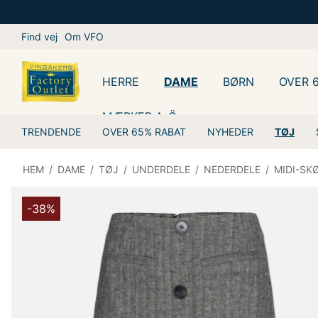
Find vej
Om VFO
HERRE
DAME
BØRN
OVER 
MÆRKER A-Ö
TRENDENDE
OVER 65% RABAT
NYHEDER
TØJ
HEM
/
DAME
/
TØJ
/
UNDERDELE
/
NEDERDELE
/
MIDI-SK
-38%