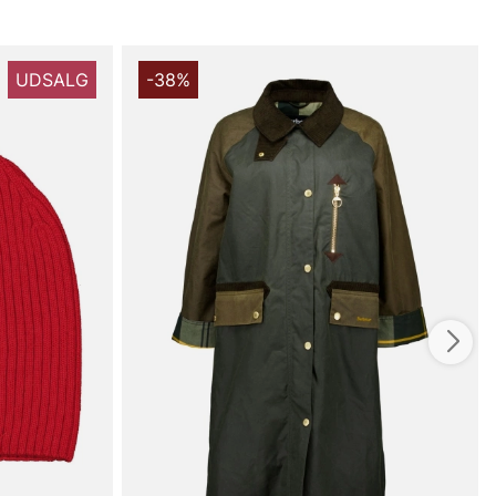
UDSALG
-38%