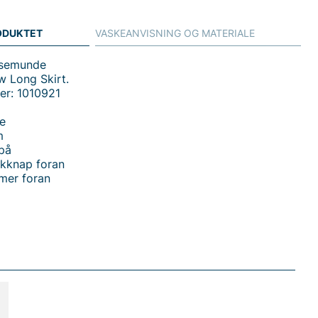
ODUKTET
VASKEANVISNING OG MATERIALE
osemunde
 Long Skirt.
er: 1010921
je
m
på
rykknap foran
mer foran
 handler i vores webshop. Besøg også vores butik i
s mere på
www.vfo.se