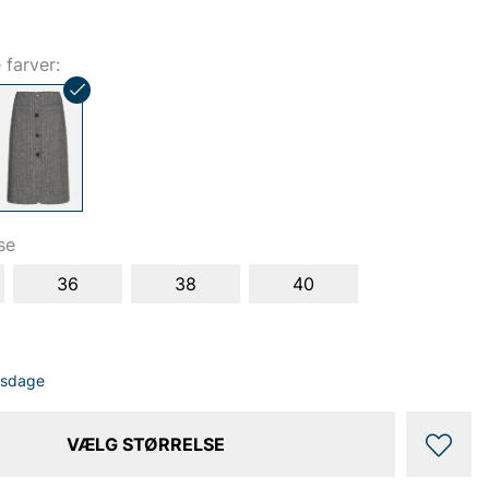
e farver:
se
36
38
40
dsdage
VÆLG STØRRELSE