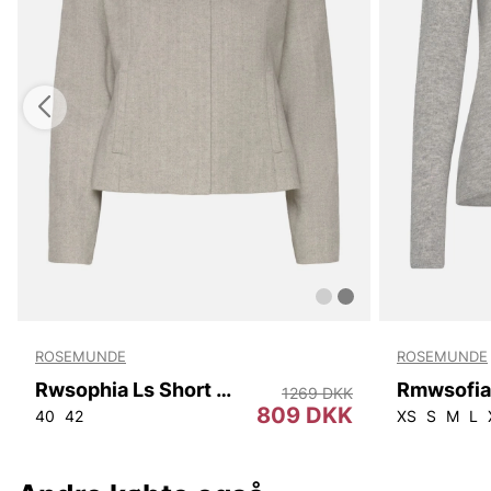
ROSEMUNDE
ROSEMUNDE
Rwsophia Ls Short Jacket
Rmwsofia
1269 DKK
809 DKK
40
42
XS
S
M
L