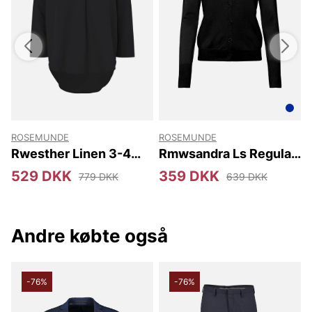
ROSEMUNDE
ROSEMUNDE
Rwesther Linen 3-4
Rmwsandra Ls Regular
Sleeve Shirt
Cardigan
X
529 DKK
359 DKK
779 DKK
639 DKK
Andre købte også
-76%
-76%