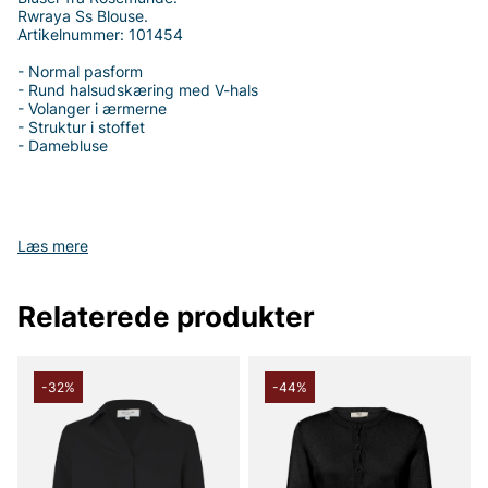
Rwraya Ss Blouse.
Artikelnummer: 101454
- Normal pasform
- Rund halsudskæring med V-hals
- Volanger i ærmerne
- Struktur i stoffet
- Damebluse
Tak fordi du handler i vores webshop. Besøg også vores butik i
Læs mere
Vingåker.
Læs mere på
www.vfo.se
Relaterede produkter
-32%
-44%