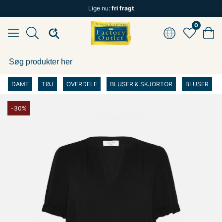
Lige nu:
fri fragt
0
DAME
TØJ
OVERDELE
BLUSER & SKJORTOR
BLUSER
-30%