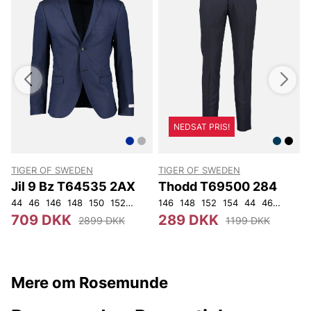
NEDSAT PRIS!
TIGER OF SWEDEN
TIGER OF SWEDEN
Jil 9 Bz T64535 2AX
Thodd T69500 284
44
46
146
148
150
152
92
96
146
100
148
104
152
108
154
44
46
48
50
709 DKK
289 DKK
2899 DKK
1199 DKK
Mere om Rosemunde