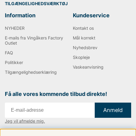
TILGÆNGELIGHEDSVÆRKTØJ
Information
Kundeservice
NYHEDER
Kontakt os
E-mails fra Vingåkers Factory
Mål korrekt
Outlet
Nyhedsbrev
FAQ
Skopleje
Politikker
Vaskeanvisning
Tilgængelighedserklæring
Få alle vores kommende tilbud direkte!
Anmeld
Jeg vil afmelde mig.
Vi findes i:
Danmark
|
Finland
|
Sverige