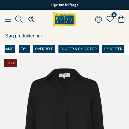
Lige nu:
fri fragt
0
DAME
TØJ
OVERDELE
BLUSER & SKJORTOR
SKJORTER
-32%