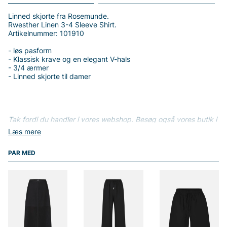
Linned skjorte fra Rosemunde.
Rwesther Linen 3-4 Sleeve Shirt.
Artikelnummer: 101910
- løs pasform
- Klassisk krave og en elegant V-hals
- 3/4 ærmer
- Linned skjorte til damer
Tak fordi du handler i vores webshop. Besøg også vores butik i
Vingåker.
Læs mere på
www.vfo.se
Læs mere
PAR MED