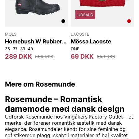
UDSALG
MOLS
LACOSTE
Homebush W Rubber
Mössa Lacoste
Boot
36
37
39
40
ONE
-
289 DKK
69 DKK
569 DKK
359 DKK
Mere om Rosemunde
Rosemunde – Romantisk
damemode med dansk design
Udforsk Rosemunde hos Vingåkers Factory Outlet – et
mærke, der forener romantisk æstetik med dansk
elegance. Rosemunde er kendt for sine feminine og
sofistikerede plagg, skabt i materialer af høj kvalitet