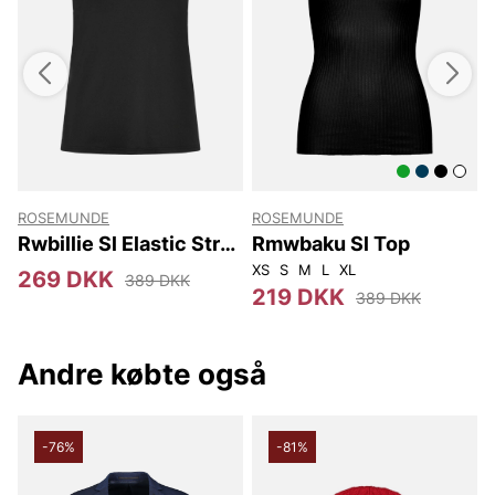
ROSEMUNDE
ROSEMUNDE
Rwbillie Sl Elastic Strap
Rmwbaku Sl Top
Top
XS
S
M
L
XL
X
269 DKK
389 DKK
219 DKK
389 DKK
Andre købte også
-76%
-81%