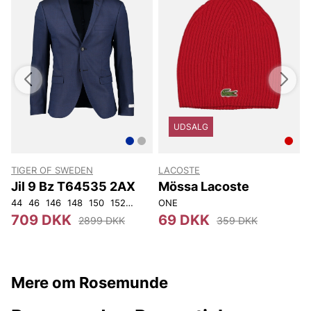
UDSALG
TIGER OF SWEDEN
LACOSTE
Jil 9 Bz T64535 2AX
Mössa Lacoste
44
46
146
148
150
152
92
96
ONE
100
104
108
3
709 DKK
69 DKK
2899 DKK
359 DKK
Mere om Rosemunde