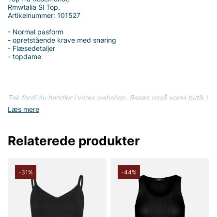
Rmwtalia Sl Top.
Artikelnummer: 101527
- Normal pasform
- opretstående krave med snøring
- Flæsedetaljer
- topdame
Tak fordi du handler i vores webshop. Besøg også vores butik i
Vingåker.
Læs mere på
www.vfo.se
Læs mere
Relaterede produkter
-31%
-44%