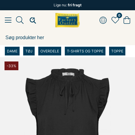
Lige nu:
fri fragt
0
DAME
TØJ
OVERDELE
T-SHIRTS OG TOPPE
TOPPE
-33%