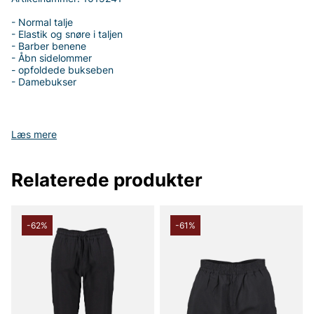
- Normal talje
- Elastik og snøre i taljen
- Barber benene
- Åbn sidelommer
- opfoldede bukseben
- Damebukser
Læs mere
Tak fordi du handler i vores webshop. Besøg også vores butik i
Vingåker.
Læs mere på
www.vfo.se
Relaterede produkter
-62%
-61%