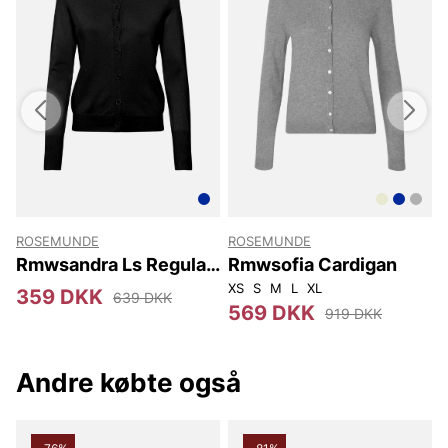
ROSEMUNDE
ROSEMUNDE
Rmwsandra Ls Regular
Rmwsofia Cardigan
Cardigan
XS
S
M
L
XL
359 DKK
639 DKK
569 DKK
919 DKK
Andre købte også