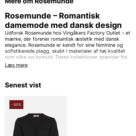
Mere om Rosemunde
Rosemunde – Romantisk
damemode med dansk design
Udforsk Rosemunde hos Vingåkers Factory Outlet – et
mærke, der forener romantisk æstetik med dansk
elegance. Rosemunde er kendt for sine feminine og
sofistikerede plagg, skabt i materialer af høj kvalitet
som silke og bomuld. Deres kollektioner spænder fra
smukke toppe med blonde detaljer og bløde
Læs mere
cardigans til tidløse kjoler og stilrene basisplagg.
Rosemunde-design er tidløs og passer perfekt til
Senest vist
kvinder, der søger en balance mellem komfort og stil.
Med fokus på kvalitet og detaljer tilbyder mærket tøj,
der nemt kan bruges både til hverdag og til fest.
-30%
Rosemunde – Feminint modetøj til
outletpriser.
På Vingåkers Factory Outlet finder du et nøje udvalgt