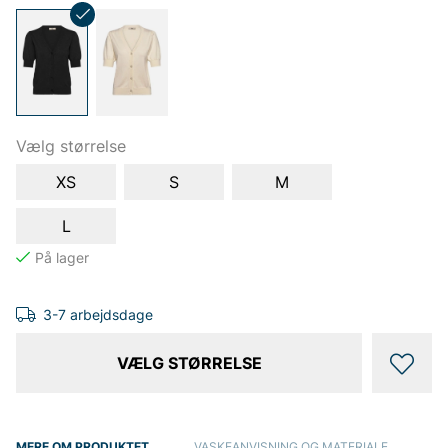
Vælg størrelse
XS
S
M
L
3-7 arbejdsdage
VÆLG STØRRELSE
MERE OM PRODUKTET
VASKEANVISNING OG MATERIALE