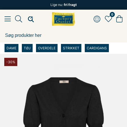
Lige nu:
fri fragt
0
DAME
TØJ
OVERDELE
STRIKKET
CARDIGANS
-30%