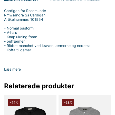
Cardigan fra Rosemunde
Rmwsandra Ss Cardigan.
Artikelnummer: 101554
- Normal pasform
- V-hals
- Knaplukning foran
- puffærmer
- Ribbet manchet ved kraven, ærmerne og nederst
- Kofta til damer
Læs mere
Tak fordi du handler i vores webshop. Besøg også vores butik i
Vingåker.
Læs mere på
www.vfo.se
Relaterede produkter
-44%
-38%