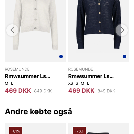
ROSEMUNDE
ROSEMUNDE
Rmwsummer Ls
Rmwsummer Ls
Pointelle Cardigan
Pointelle Cardigan
M
L
XS
S
M
L
469 DKK
469 DKK
849 DKK
849 DKK
Andre købte også
-81%
-76%