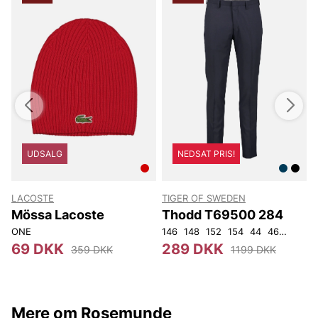
UDSALG
NEDSAT PRIS!
LACOSTE
TIGER OF SWEDEN
T
Mössa Lacoste
Thodd T69500 284
ONE
146
148
152
154
44
46
48
50
4
69 DKK
289 DKK
359 DKK
1199 DKK
Mere om Rosemunde