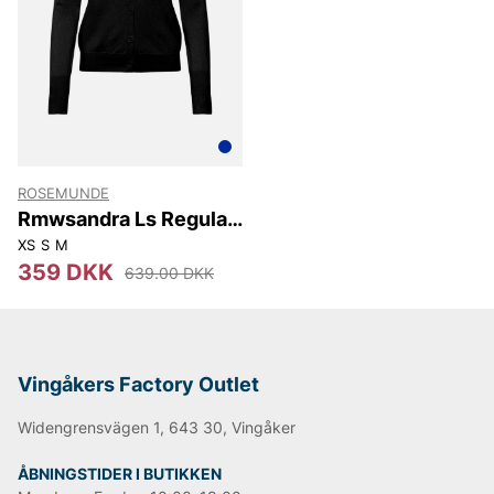
Lad dig inspirere af dansk design og opdater din
garderobe med feminint tøj, der aldrig går af mode.
ROSEMUNDE
Rmwsandra Ls Regular
Cardigan
XS
S
M
359 DKK
639.00 DKK
Vingåkers Factory Outlet
Widengrensvägen 1, 643 30, Vingåker
ÅBNINGSTIDER I BUTIKKEN