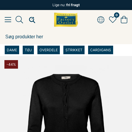
Lige nu:
fri fragt
0
DAME
TØJ
OVERDELE
STRIKKET
CARDIGANS
-44%