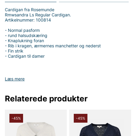
Cardigan fra Rosemunde
Rmwsandra Ls Regular Cardigan.
Artikelnummer: 100814
- Normal pasform
- rund halsudskæring
- Knaplukning foran
- Rib i kragen, ærmernes manchetter og nederst
- Fin strik
- Cardigan til damer
Læs mere
Tak fordi du handler i vores webshop. Besøg også vores butik i
Vingåker.
Læs mere på
www.vfo.se
Relaterede produkter
-45%
-45%