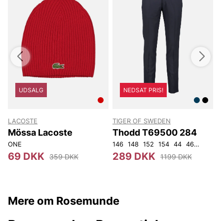
UDSALG
NEDSAT PRIS!
LACOSTE
TIGER OF SWEDEN
T
Mössa Lacoste
Thodd T69500 284
ONE
146
148
152
154
44
46
48
50
4
69 DKK
289 DKK
359 DKK
1199 DKK
Mere om Rosemunde