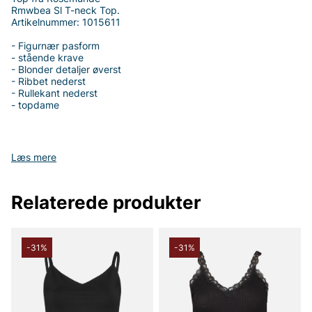
Rmwbea Sl T-neck Top.
Artikelnummer: 1015611
- Figurnær pasform
- stående krave
- Blonder detaljer øverst
- Ribbet nederst
- Rullekant nederst
- topdame
Læs mere
Tak fordi du handler i vores webshop. Besøg også vores butik i
Vingåker.
Læs mere på
www.vfo.se
Relaterede produkter
-31%
-31%