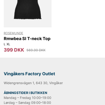
garderobe med feminint tøj, der aldrig går af mode.
ROSEMUNDE
Rmwbea Sl T-neck Top
L
XL
399 DKK
569.00 DKK
Vingåkers Factory Outlet
Widengrensvägen 1, 643 30, Vingåker
ÅBNINGSTIDER I BUTIKKEN
Mandag – Fredag 10:00–19:00
Lørdag – Søndag 09:00–18:00