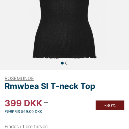
ROSEMUNDE
Rmwbea Sl T-neck Top
399
DKK
-30%
FØRPRIS 569.00 DKK
Findes i flere farver: