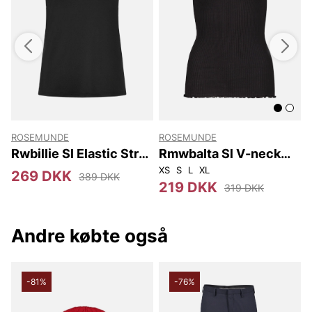
ROSEMUNDE
ROSEMUNDE
p
Rwbillie Sl Elastic Strap
Rmwbalta Sl V-neck
Top
Top
XS
S
L
XL
X
269 DKK
389 DKK
219 DKK
319 DKK
Andre købte også
-81%
-76%