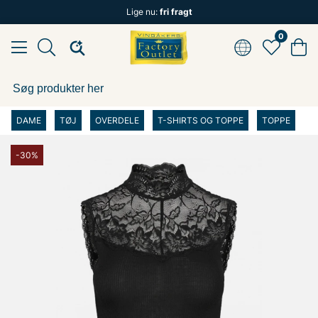
Lige nu:
fri fragt
0
DAME
TØJ
OVERDELE
T-SHIRTS OG TOPPE
TOPPE
-30%