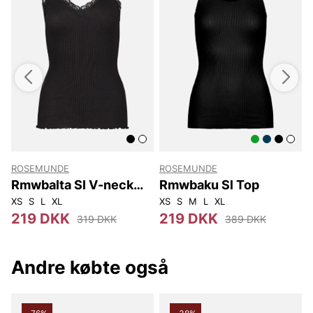
ROSEMUNDE
ROSEMUNDE
Rmwbalta Sl V-neck
Rmwbaku Sl Top
Top
XS
S
L
XL
XS
S
M
L
XL
X
219 DKK
219 DKK
319 DKK
389 DKK
Andre købte også