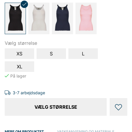
Vælg størrelse
XS
S
L
XL
3-7 arbejdsdage
VÆLG STØRRELSE
MERE OM PRODUKTET
VASKEANVISNING OG MATERIALE