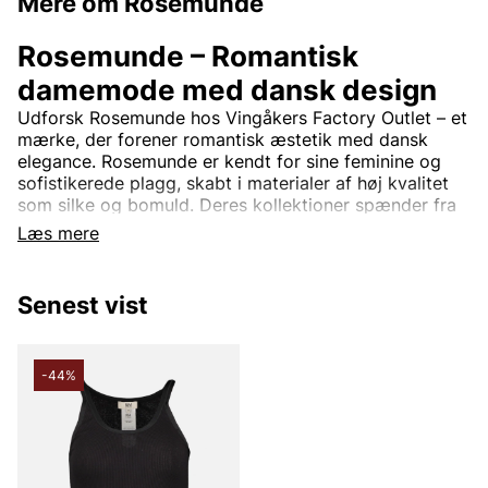
Mere om Rosemunde
Rosemunde – Romantisk
damemode med dansk design
Udforsk Rosemunde hos Vingåkers Factory Outlet – et
mærke, der forener romantisk æstetik med dansk
elegance. Rosemunde er kendt for sine feminine og
sofistikerede plagg, skabt i materialer af høj kvalitet
som silke og bomuld. Deres kollektioner spænder fra
smukke toppe med blonde detaljer og bløde
Læs mere
cardigans til tidløse kjoler og stilrene basisplagg.
Rosemunde-design er tidløs og passer perfekt til
Senest vist
kvinder, der søger en balance mellem komfort og stil.
Med fokus på kvalitet og detaljer tilbyder mærket tøj,
der nemt kan bruges både til hverdag og til fest.
-44%
Rosemunde – Feminint modetøj til
outletpriser.
På Vingåkers Factory Outlet finder du et nøje udvalgt