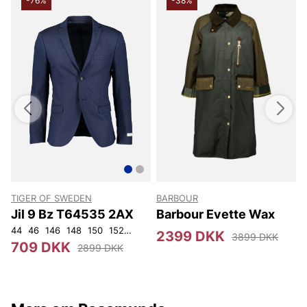
-76%
-38%
TIGER OF SWEDEN
BARBOUR
Jil 9 Bz T64535 2AX
Barbour Evette Wax
44
46
146
148
150
152
92
96
100
104
108
2399 DKK
3899 DKK
709 DKK
2899 DKK