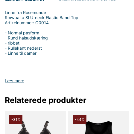
Linne fra Rosemunde
Rmwbalta Sl U-neck Elastic Band Top.
Artikelnummer: O0014
- Normal pasform
- Rund halsudskæring
- ribbet
- Rullekant nederst
- Linne til damer
Tak fordi du handler i vores webshop. Besøg også vores butik i
Læs mere
Vingåker.
Læs mere på
www.vfo.se
Relaterede produkter
-31%
-44%