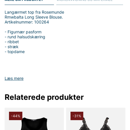
Langærmet top fra Rosemunde
Rmwbalta Long Sleeve Blouse.
Artikelnummer: 100264
- Figurnær pasform
- rund halsudskæring
- ribbet
- stræk
- topdame
Tak fordi du handler i vores webshop. Besøg også vores butik i
Læs mere
Vingåker.
Læs mere på
www.vfo.se
Relaterede produkter
-44%
-31%