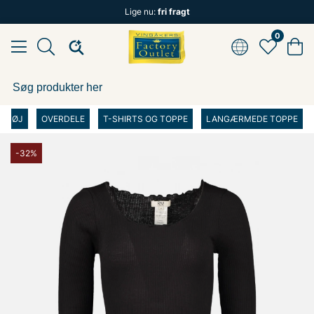
Lige nu:
fri fragt
0
TØJ
OVERDELE
T-SHIRTS OG TOPPE
LANGÆRMEDE TOPPE
-32%