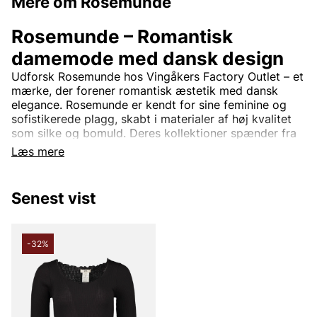
Mere om Rosemunde
Rosemunde – Romantisk
damemode med dansk design
Udforsk Rosemunde hos Vingåkers Factory Outlet – et
mærke, der forener romantisk æstetik med dansk
elegance. Rosemunde er kendt for sine feminine og
sofistikerede plagg, skabt i materialer af høj kvalitet
som silke og bomuld. Deres kollektioner spænder fra
smukke toppe med blonde detaljer og bløde
Læs mere
cardigans til tidløse kjoler og stilrene basisplagg.
Rosemunde-design er tidløs og passer perfekt til
Senest vist
kvinder, der søger en balance mellem komfort og stil.
Med fokus på kvalitet og detaljer tilbyder mærket tøj,
der nemt kan bruges både til hverdag og til fest.
-32%
Rosemunde – Feminint modetøj til
outletpriser.
På Vingåkers Factory Outlet finder du et nøje udvalgt