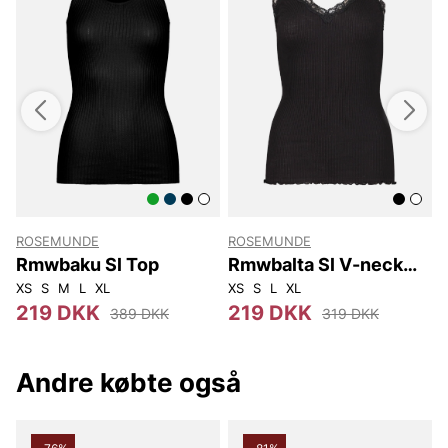
ROSEMUNDE
ROSEMUNDE
e
Rmwbaku Sl Top
Rmwbalta Sl V-neck
Top
XS
S
M
L
XL
XS
S
L
XL
X
219 DKK
219 DKK
389 DKK
319 DKK
Andre købte også