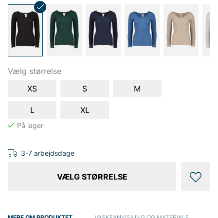
Vælg størrelse
XS
S
M
L
XL
3-7 arbejdsdage
VÆLG STØRRELSE
MERE OM PRODUKTET
VASKEANVISNING OG MATERIALE