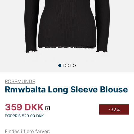
ROSEMUNDE
Rmwbalta Long Sleeve Blouse
359
DKK
-32%
FØRPRIS 529.00 DKK
Findes i flere farver: