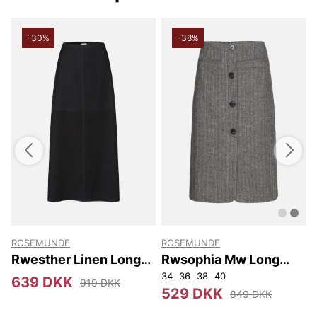
-30%
-38%
ROSEMUNDE
ROSEMUNDE
e
Rwesther Linen Long
Rwsophia Mw Long
Skirt
Skirt
34
36
38
40
3
639 DKK
919 DKK
529 DKK
849 DKK