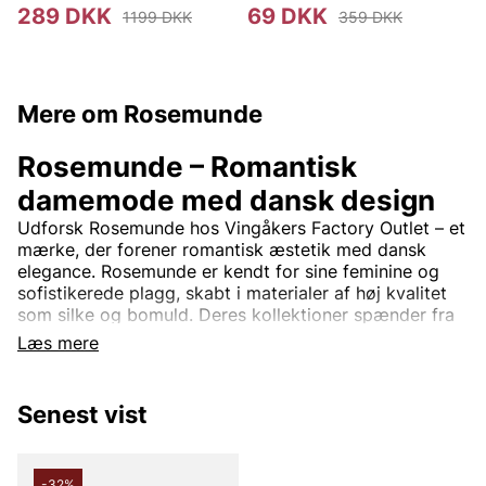
289 DKK
69 DKK
1199 DKK
359 DKK
Mere om Rosemunde
Rosemunde – Romantisk
damemode med dansk design
Udforsk Rosemunde hos Vingåkers Factory Outlet – et
mærke, der forener romantisk æstetik med dansk
elegance. Rosemunde er kendt for sine feminine og
sofistikerede plagg, skabt i materialer af høj kvalitet
som silke og bomuld. Deres kollektioner spænder fra
smukke toppe med blonde detaljer og bløde
Læs mere
cardigans til tidløse kjoler og stilrene basisplagg.
Rosemunde-design er tidløs og passer perfekt til
Senest vist
kvinder, der søger en balance mellem komfort og stil.
Med fokus på kvalitet og detaljer tilbyder mærket tøj,
der nemt kan bruges både til hverdag og til fest.
-32%