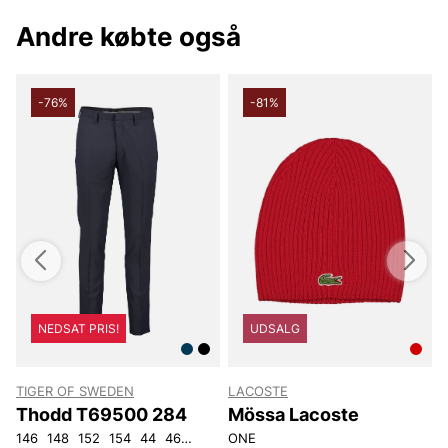
Andre købte også
-76%
-81%
NEDSAT PRIS!
UDSALG
TIGER OF SWEDEN
LACOSTE
T
Thodd T69500 284
Mössa Lacoste
146
148
152
154
44
46
48
50
ONE
52
54
56
92
104
4