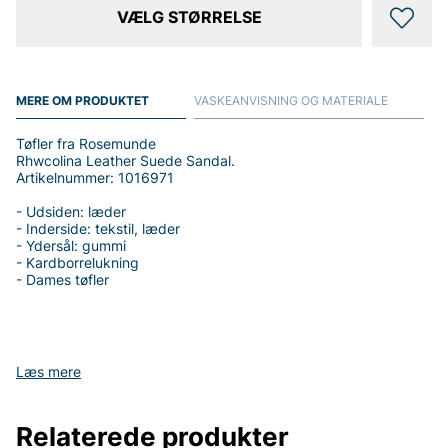
VÆLG STØRRELSE
MERE OM PRODUKTET
VASKEANVISNING OG MATERIALE
Tøfler fra Rosemunde
Rhwcolina Leather Suede Sandal.
Artikelnummer: 1016971
- Udsiden: læder
- Inderside: tekstil, læder
- Ydersål: gummi
- Kardborrelukning
- Dames tøfler
Tak fordi du handler i vores webshop. Besøg også vores butik i
Læs mere
Vingåker.
Læs mere på
www.vfo.se
Relaterede produkter