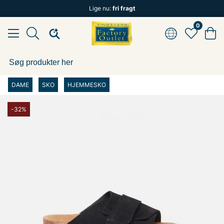
Lige nu:
fri fragt
0
DAME
SKO
HJEMMESKO
-32%