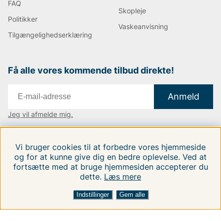
FAQ
Skopleje
Politikker
Vaskeanvisning
Tilgængelighedserklæring
Få alle vores kommende tilbud direkte!
Anmeld
Jeg vil afmelde mig.
Vi findes i:
Danmark
|
Finland
|
Sverige
Vi bruger cookies til at forbedre vores hjemmeside
Følg os på vores sociale medier.
og for at kunne give dig en bedre oplevelse. Ved at
fortsætte med at bruge hjemmesiden accepterer du
dette.
Læs mere
Indstillinger
Gem alle