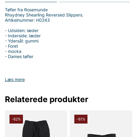
Tøfler fra Rosemunde
Rhsydney Shearling Reversed Slippers.
Artikelnummer: H0243
- Udsiden: læder
- Inderside: læder
- Ydersål: gummi
- Foret
- mocka
- Dames tøfler
Læs mere
Tak fordi du handler i vores webshop. Besøg også vores butik i
Vingåker.
Læs mere på
www.vfo.se
Relaterede produkter
-62%
-61%