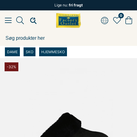
Lige nu:
fri fragt
0
DAME
SKO
HJEMMESKO
-32%