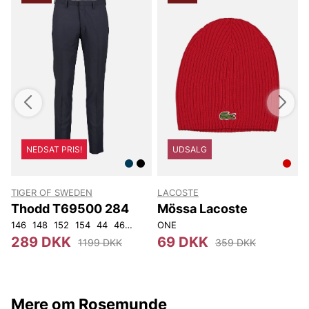
NEDSAT PRIS!
UDSALG
TIGER OF SWEDEN
LACOSTE
T
Thodd T69500 284
Mössa Lacoste
146
148
152
154
44
46
48
50
ONE
52
54
56
92
104
4
289 DKK
69 DKK
1199 DKK
359 DKK
Mere om Rosemunde