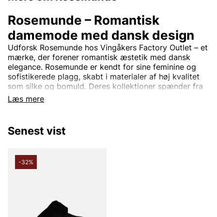
Rosemunde – Romantisk
damemode med dansk design
Udforsk Rosemunde hos Vingåkers Factory Outlet – et
mærke, der forener romantisk æstetik med dansk
elegance. Rosemunde er kendt for sine feminine og
sofistikerede plagg, skabt i materialer af høj kvalitet
som silke og bomuld. Deres kollektioner spænder fra
smukke toppe med blonde detaljer og bløde
Læs mere
cardigans til tidløse kjoler og stilrene basisplagg.
Rosemunde-design er tidløs og passer perfekt til
Senest vist
kvinder, der søger en balance mellem komfort og stil.
Med fokus på kvalitet og detaljer tilbyder mærket tøj,
der nemt kan bruges både til hverdag og til fest.
-32%
Rosemunde – Feminint modetøj til
outletpriser.
På Vingåkers Factory Outlet finder du et nøje udvalgt
sortiment af Rosemunde til fantastiske outletpriser.