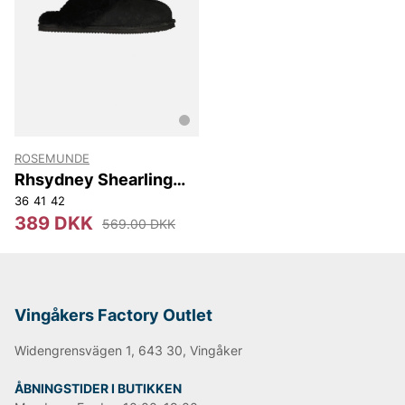
Lad dig inspirere af dansk design og opdater din
garderobe med feminint tøj, der aldrig går af mode.
ROSEMUNDE
Rhsydney Shearling
Reversed Slippers
36
41
42
389 DKK
569.00 DKK
Vingåkers Factory Outlet
Widengrensvägen 1, 643 30, Vingåker
ÅBNINGSTIDER I BUTIKKEN