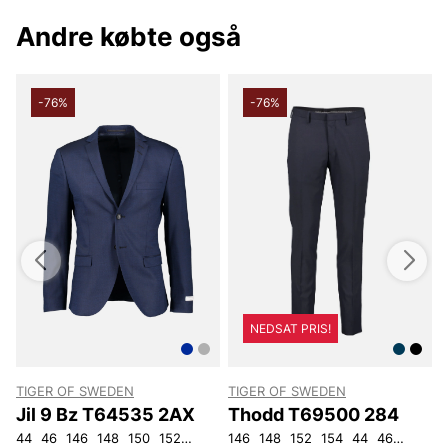
Andre købte også
-76%
-76%
NEDSAT PRIS!
TIGER OF SWEDEN
TIGER OF SWEDEN
Jil 9 Bz T64535 2AX
Thodd T69500 284
44
46
146
148
150
152
92
96
146
100
148
104
152
108
154
44
46
48
50