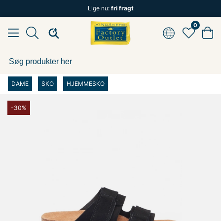
Lige nu:
fri fragt
0
DAME
SKO
HJEMMESKO
-30%