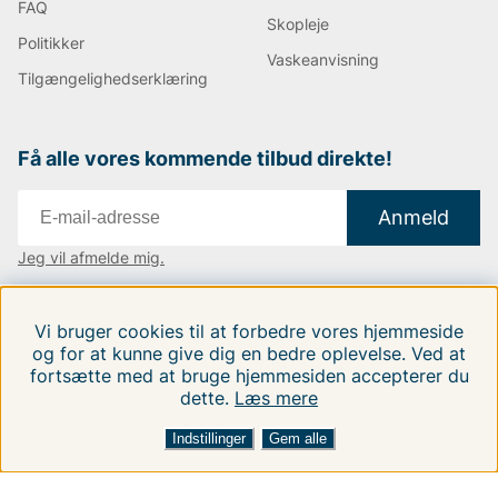
FAQ
Skopleje
Politikker
Vaskeanvisning
Tilgængelighedserklæring
Få alle vores kommende tilbud direkte!
Anmeld
Jeg vil afmelde mig.
Vi findes i:
Danmark
|
Finland
|
Sverige
Vi bruger cookies til at forbedre vores hjemmeside
Følg os på vores sociale medier.
og for at kunne give dig en bedre oplevelse. Ved at
fortsætte med at bruge hjemmesiden accepterer du
dette.
Læs mere
Indstillinger
Gem alle