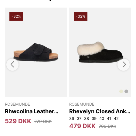
-32%
-32%
ROSEMUNDE
ROSEMUNDE
s
Rhwcolina Leather
Rhevelyn Closed Ankle
Suede Sandal
Slipper
36
37
38
39
40
41
42
3
529 DKK
779 DKK
479 DKK
709 DKK