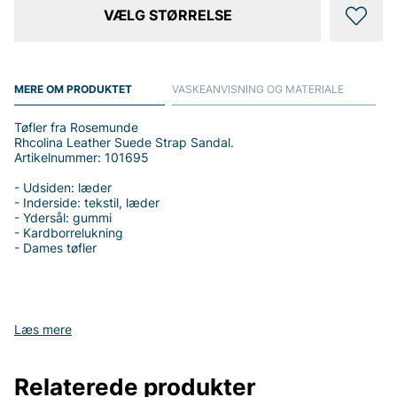
VÆLG STØRRELSE
MERE OM PRODUKTET
VASKEANVISNING OG MATERIALE
Tøfler fra Rosemunde
Rhcolina Leather Suede Strap Sandal.
Artikelnummer: 101695
- Udsiden: læder
- Inderside: tekstil, læder
- Ydersål: gummi
- Kardborrelukning
- Dames tøfler
Tak fordi du handler i vores webshop. Besøg også vores butik i
Læs mere
Vingåker.
Læs mere på
www.vfo.se
Relaterede produkter