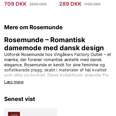
709 DKK
289 DKK
2899 DKK
1199 DKK
Mere om Rosemunde
Rosemunde – Romantisk
damemode med dansk design
Udforsk Rosemunde hos Vingåkers Factory Outlet – et
mærke, der forener romantisk æstetik med dansk
elegance. Rosemunde er kendt for sine feminine og
sofistikerede plagg, skabt i materialer af høj kvalitet
som silke og bomuld. Deres kollektioner spænder fra
smukke toppe med blonde detaljer og bløde
Læs mere
cardigans til tidløse kjoler og stilrene basisplagg.
Rosemunde-design er tidløs og passer perfekt til
Senest vist
kvinder, der søger en balance mellem komfort og stil.
Med fokus på kvalitet og detaljer tilbyder mærket tøj,
der nemt kan bruges både til hverdag og til fest.
-30%